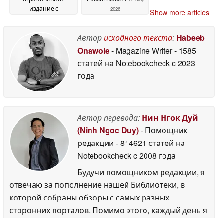
издание с
2026
Show more articles
предустановленными
классическими
аркадными играми
Автор
исходного текста
:
Habeeb
22 May 2026
Onawole
- Magazine Writer
- 1585
статей на Notebookcheck
c 2023
года
Автор перевода:
Нин Нгок Дуй
(Ninh Ngoc Duy)
- Помощник
редакции
- 814621 статей на
Notebookcheck
c 2008 года
Будучи помощником редакции, я
отвечаю за пополнение нашей Библиотеки, в
которой собраны обзоры с самых разных
сторонних порталов. Помимо этого, каждый день я