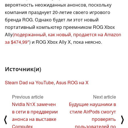
вероятность неожиданных анонсов, поскольку
компания празднует 20-летие своего игрового
бренда ROG. Однако будет ли этот новый
портативный компьютер преемником ROG Xbox
Ally
(подержанный, как новый, продается на Amazon
за $474,99
) и ROG Xbox Ally X, пока неясно.
Источник(и)
Steam Dad на YouTube
,
Asus ROG на X
Previous article
Next article
Nvidia N1X замечен
Будущие наушники в
в сети в преддверии
стиле AirPods смогут
⟨
⟩
анонса на выставке
проверять
Computex
пользователей по