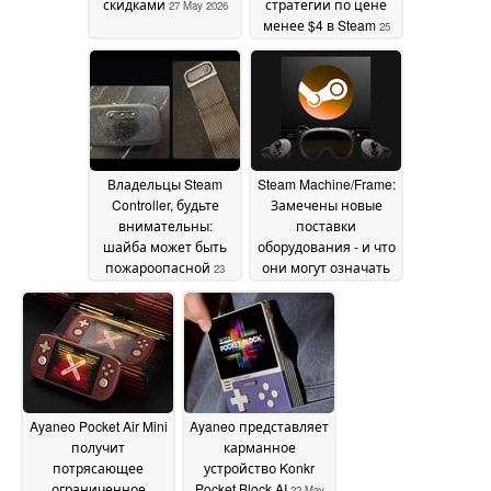
скидками
стратегии по цене
27 May 2026
менее $4 в Steam
25
May 2026
Владельцы Steam
Steam Machine/Frame:
Controller, будьте
Замечены новые
внимательны:
поставки
шайба может быть
оборудования - и что
пожароопасной
они могут означать
23
May 2026
22 May 2026
Ayaneo Pocket Air Mini
Ayaneo представляет
получит
карманное
потрясающее
устройство Konkr
ограниченное
Pocket Block AI
22 May