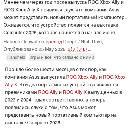
Менее чем через год после выпуска ROG Xbox Ally и
ROG Xbox Ally X появился слух, что компания Asus
может представить новый портативный компьютер.
Ожидается, что устройство появится на выставке
Computex 2026, которая начнется в начале июня.
Habeeb Onawole (
перевод
DeepL / Ninh Duy),
Опубликовано
25 May 2026
🇺🇸
🇩🇪
...
Handheld
игры и всё, что связано с ними
Прошло более шести месяцев с тех пор, как
компания Asus выпустила
ROG Xbox Ally
и
ROG Xbox
Ally X
. Эти два портативных устройства являются
преемниками
ROG Ally
и
ROG Ally X
выпущенных в
2023 и 2024 годах соответственно, а теперь
появились слухи о том, что Asus может
представить новый портативный компьютер на
выставке Computex 2026.