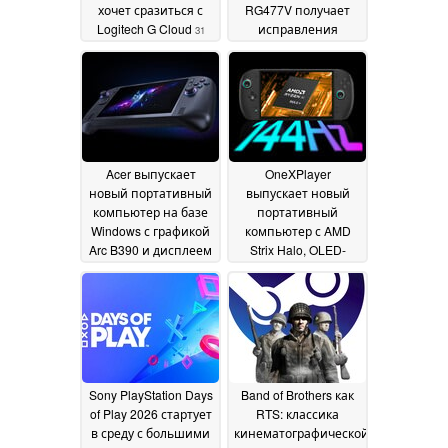
хочет сразиться с
RG477V получает
Logitech G Cloud
исправления
31
ошибок
May 2026
30 May 2026
Acer выпускает
OneXPlayer
новый портативный
выпускает новый
компьютер на базе
портативный
Windows с графикой
компьютер с AMD
Arc B390 и дисплеем
Strix Halo, OLED-
120 Гц
дисплеем с яркостью
28 May 2026
700 нит и
жидкостным
охлаждением
28 May
2026
Sony PlayStation Days
Band of Brothers как
of Play 2026 стартует
RTS: классика
в среду с большими
кинематографической