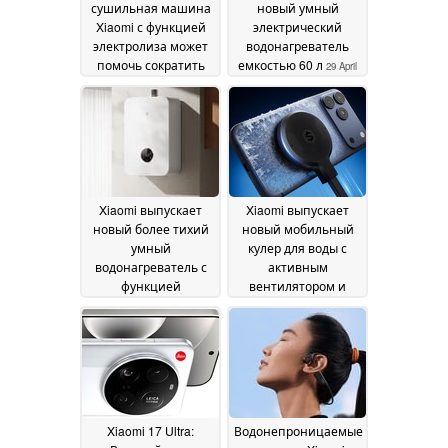
сушильная машина
новый умный
Xiaomi с функцией
электрический
электролиза может
водонагреватель
помочь сократить
емкостью 60 л
29 April
использование
2026
моющих средств
26
May 2026
Xiaomi выпускает
Xiaomi выпускает
новый более тихий
новый мобильный
умный
кулер для воды с
водонагреватель с
активным
функцией
вентилятором и
HyperConnect
насосом
19 April
21 March 2026
2026
Xiaomi 17 Ultra:
Водонепроницаемые