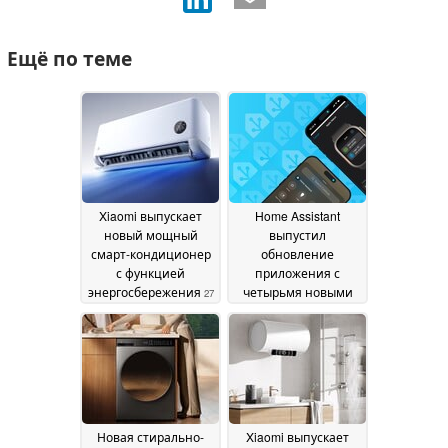
Ещё по теме
Xiaomi выпускает
Home Assistant
новый мощный
выпустил
смарт-кондиционер
обновление
с функцией
приложения с
энергосбережения
четырьмя новыми
27
функциями для iOS
May 2026
26 May 2026
Новая стирально-
Xiaomi выпускает