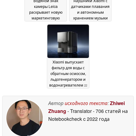
Водяной знак
наушники Xiaomi с
камеры Leica
датчиками плавания
раскрывает новую
и автономным
маркетинговую
хранением музыки
стратегию
теперь доступны
16 December
через импорт
2025
26
October 2025
Xiaomi выпускает
фильтр для воды с
обратным осмосом,
льдогенератором и
водонагревателем
22
October 2025
Автор
исходного текста
:
Zhiwei
Zhuang
- Translator
- 706 статей на
Notebookcheck
c 2022 года