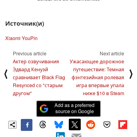
Источник(и)
Xiaomi YouPin
Previous article
Next article
Актер озвучивания
Ужасающее дорожное
Эдвард Кенуэй
путешествие: Темная
⟨
⟩
сравнивает Black Flag
фэнтезийная ролевая
Resynced со "старым
игра впервые упала
другом"
ниже $10 в Steam
Add as a preferred
source on Google