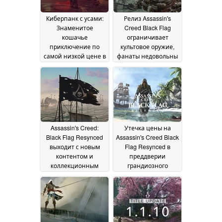
Киберпанк с усами:
Релиз Assassin's
Знаменитое
Creed Black Flag
кошачье
ограничивает
приключение по
культовое оружие,
самой низкой цене в
фанаты недовольны
Steam
21 May 2026
02 May 2026
Assassin's Creed:
Утечка цены на
Black Flag Resynced
Assassin's Creed Black
выходит с новым
Flag Resynced в
контентом и
преддверии
коллекционным
грандиозного
изданием за $200
открытия
26
23 April 2026
April 2026