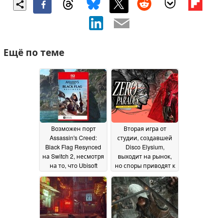
Ещё по теме
Возможен порт
Вторая игра от
Assassin's Creed:
студии, создавшей
Black Flag Resynced
Disco Elysium,
на Switch 2, несмотря
выходит на рынок,
на то, что Ubisoft
но споры приводят к
отказалась от
негативным
выпуска игры
отзывам в Steam
21 July
22
2026
May 2026