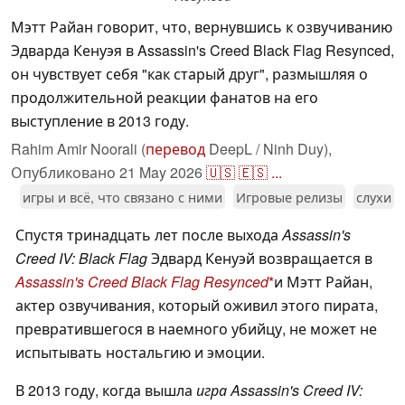
Мэтт Райан говорит, что, вернувшись к озвучиванию
Эдварда Кенуэя в Assassin's Creed Black Flag Resynced,
он чувствует себя "как старый друг", размышляя о
продолжительной реакции фанатов на его
выступление в 2013 году.
Rahim Amir Noorali (
перевод
DeepL / Ninh Duy),
Опубликовано
21 May 2026
🇺🇸
🇪🇸
...
игры и всё, что связано с ними
Игровые релизы
слухи
Спустя тринадцать лет после выхода
Assassin's
Creed IV: Black Flag
Эдвард Кенуэй возвращается в
Assassin's Creed Black Flag Resynced
и Мэтт Райан,
актер озвучивания, который оживил этого пирата,
превратившегося в наемного убийцу, не может не
испытывать ностальгию и эмоции.
В 2013 году, когда вышла
игра Assassin's Creed IV: