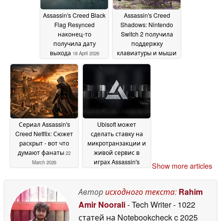
Assassin's Creed Black
Assassin's Creed
Flag Resynced
Shadows: Nintendo
наконец-то
Switch 2 получила
получила дату
поддержку
выхода
клавиатуры и мыши
18 April 2026
09 April 2026
Сериал Assassin's
Ubisoft может
Creed Netflix: Сюжет
сделать ставку на
раскрыт - вот что
микротранзакции и
думают фанаты
живой сервис в
22
играх Assassin's
March 2026
Show more articles
Creed
11 March 2026
Автор
исходного текста
:
Rahim
Amir Noorali
- Tech Writer
- 1022
статей на Notebookcheck
c 2025