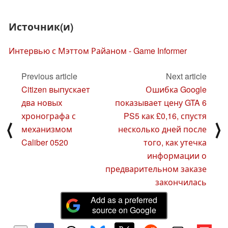
Источник(и)
Интервью с Мэттом Райаном - Game Informer
Previous article
Next article
Citizen выпускает
Ошибка Google
два новых
показывает цену GTA 6
хронографа с
PS5 как £0,16, спустя
⟨
⟩
механизмом
несколько дней после
Caliber 0520
того, как утечка
информации о
предварительном заказе
закончилась
Add as a preferred
source on Google