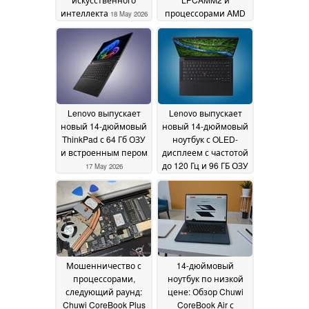
интеллекта
процессорами AMD
18 May 2026
раньше, чем
ожидалось
18 May 2026
Lenovo выпускает
Lenovo выпускает
новый 14-дюймовый
новый 14-дюймовый
ThinkPad с 64 Гб ОЗУ
ноутбук с OLED-
и встроенным пером
дисплеем с частотой
до 120 Гц и 96 ГБ ОЗУ
17 May 2026
17 May 2026
Мошенничество с
14-дюймовый
процессорами,
ноутбук по низкой
следующий раунд:
цене: Обзор Chuwi
Chuwi CoreBook Plus
CoreBook Air с