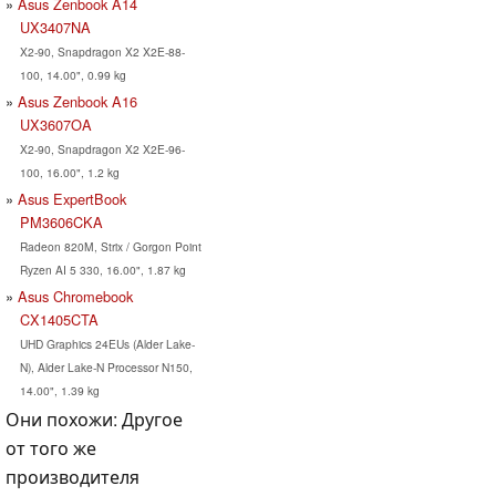
Asus Zenbook A14
UX3407NA
X2-90, Snapdragon X2 X2E-88-
100, 14.00", 0.99 kg
Asus Zenbook A16
UX3607OA
X2-90, Snapdragon X2 X2E-96-
100, 16.00", 1.2 kg
Asus ExpertBook
PM3606CKA
Radeon 820M, Strix / Gorgon Point
Ryzen AI 5 330, 16.00", 1.87 kg
Asus Chromebook
CX1405CTA
UHD Graphics 24EUs (Alder Lake-
N), Alder Lake-N Processor N150,
14.00", 1.39 kg
Они похожи: Другое
от того же
производителя