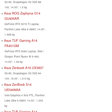
X2-90, Snapdragon X2 X2E-88-
100, 14.00", 1.5 kg
Asus ROG Zephyrus G14
GU405AR
GeForce RTX 5070 Ti Laptop,
Panther Lake Ultra 9 386H, 14.00",
1.568 kg
Asus TUF Gaming A14
FA401GM
GeForce RTX 5060 Laptop, Strix /
Gorgon Point Ryzen AI 9 465,
14.00", 1.46 kg
Asus Zenbook A16 UX3607
X2-90, Snapdragon X2 X2E-94-
100, 16.00", 1.213 kg
Asus ZenBook S14
UX5406AA
Intel Graphics 4 Xe3 PTL, Panther
Lake Ultra 9 386H, 14.00", 1.205
kg
Asus TUF Gaming A14