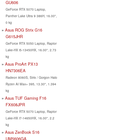
GU606
GeForce RTX 5070 Laptop,
Panther Lake Ultra 9 386H, 16.00",
0 kg
Asus ROG Strix G16
G615JHR
GeForce RTX 5050 Laptop, Raptor
Lake-HX i5-13450HX, 16.00", 2.73
kg
Asus ProArt PX13
HN7306EA
Radeon 8060S, Strix / Gorgon Halo
Ryzen AI Max+ 395, 13.30", 1.394
kg
Asus TUF Gaming F16
FX608JPR
GeForce RTX 5070 Laptop, Raptor
Lake-HX i7-14650HX, 16.00", 2.2
kg
Asus ZenBook S16
UM5606GA