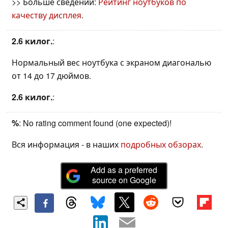
>> Больше сведений:
Рейтинг ноутбуков по
качеству дисплея
.
2.6 килог.
:
Нормальный вес ноутбука с экраном диагональю
от 14 до 17 дюймов.
2.6 килог.
:
%
: No rating comment found (one expected)!
Вся информация - в наших
подробных обзорах
.
Add as a preferred
source on Google