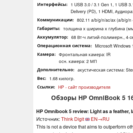
Интерфейсы
1 USB 3.0 / 3.1 Gen 1, 1 USB 3
Delivery (PD), 1 HDMI, Аудиор
Коммуникации
802.11 a/b/g/n/ac/ax (a/b/g/n 
Габариты
толщина х ширина х глубина (мм):
Аккумулятор
68 Вт⋅ч литий-полимерн., 4-ce
Операционная система
Microsoft Windows
Камера
Фронтальная камера: IR
осн. камера: 2 МП
Дополнительно
акустическая система: Ster
Вес
1.68 килогр.
Ссылки
HP - сайт производителя
Обзоры HP OmniBook 5 1
HP Omnibook 5 review: Light as a feather, la
Источник:
Think Digit
EN→RU
This is not a device that aims to outperform oth