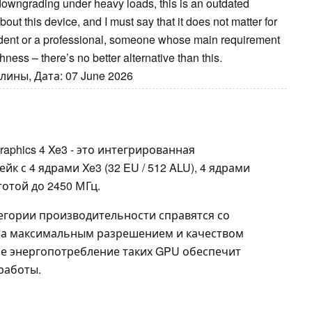
 downgrading under heavy loads, this is an outdated
out this device, and I must say that it does not matter for
student or a professional, someone whose main requirement
ishness – there’s no better alternative than this.
лины, Дата: 07 June 2026
 Graphics 4 Xe3 - это интегрированная
йк с 4 ядрами Xe3 (32 EU / 512 ALU), 4 ядрами
тотой до 2450 МГц.
егории производительности справятся со
 за максимальным разрешением и качеством
е энергопотребление таких GPU обеспечит
работы.