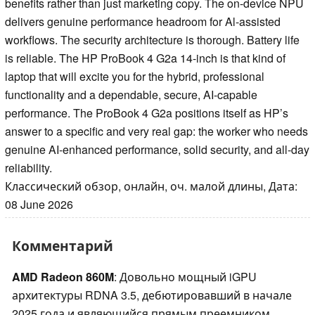
benefits rather than just marketing copy. The on-device NPU
delivers genuine performance headroom for Al-assisted
workflows. The security architecture is thorough. Battery life
is reliable. The HP ProBook 4 G2a 14-inch is that kind of
laptop that will excite you for the hybrid, professional
functionality and a dependable, secure, AI-capable
performance. The ProBook 4 G2a positions itself as HP’s
answer to a specific and very real gap: the worker who needs
genuine AI-enhanced performance, solid security, and all-day
reliability.
Классический обзор, онлайн, оч. малой длины, Дата:
08 June 2026
Комментарий
AMD Radeon 860M
: Довольно мощный iGPU
архитектуры RDNA 3.5, дебютировавший в начале
2025 года и являющийся прямым преемником