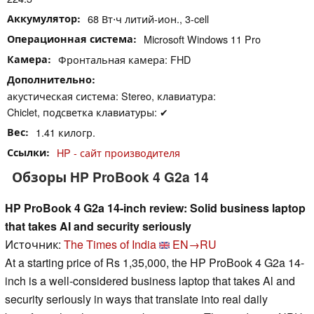
Аккумулятор
68 Вт⋅ч литий-ион., 3-cell
Операционная система
Microsoft Windows 11 Pro
Камера
Фронтальная камера: FHD
Дополнительно
акустическая система: Stereo, клавиатура:
Chiclet, подсветка клавиатуры: ✔
Вес
1.41 килогр.
Ссылки
HP - сайт производителя
Обзоры HP ProBook 4 G2a 14
HP ProBook 4 G2a 14-inch review: Solid business laptop
that takes AI and security seriously
Источник:
The Times of India
EN→RU
At a starting price of Rs 1,35,000, the HP ProBook 4 G2a 14-
inch is a well-considered business laptop that takes Al and
security seriously in ways that translate into real daily