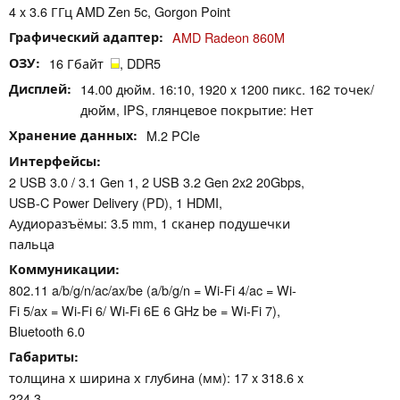
4 x 3.6 ГГц AMD Zen 5c, Gorgon Point
Графический адаптер
AMD Radeon 860M
ОЗУ
16 Гбайт
, DDR5
Дисплей
14.00 дюйм. 16:10, 1920 x 1200 пикс. 162 точек/
дюйм, IPS, глянцевое покрытие: Нет
Хранение данных
M.2 PCIe
Интерфейсы
2 USB 3.0 / 3.1 Gen 1, 2 USB 3.2 Gen 2x2 20Gbps,
USB-C Power Delivery (PD), 1 HDMI,
Аудиоразъёмы: 3.5 mm, 1 сканер подушечки
пальца
Коммуникации
802.11 a/​b/​g/​n/​ac/​ax/​be (a/b/g/n = Wi-Fi 4/ac = Wi-
Fi 5/ax = Wi-Fi 6/ Wi-Fi 6E 6 GHz be = Wi-Fi 7),
Bluetooth 6.0
Габариты
толщина х ширина х глубина (мм): 17 x 318.6 x
224.3