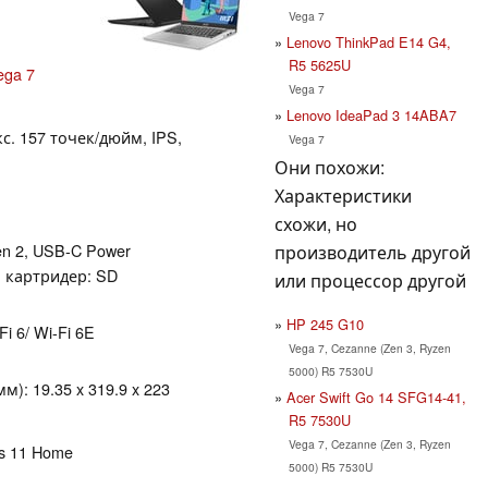
Vega 7
Lenovo ThinkPad E14 G4,
R5 5625U
ega 7
Vega 7
Lenovo IdeaPad 3 14ABA7
кс. 157 точек/дюйм, IPS,
Vega 7
Они похожи:
Характеристики
схожи, но
Gen 2, USB-C Power
производитель другой
, картридер: SD
или процессор другой
HP 245 G10
Fi 6/ Wi-Fi 6E
Vega 7, Cezanne (Zen 3, Ryzen
5000) R5 7530U
): 19.35 x 319.9 x 223
Acer Swift Go 14 SFG14-41,
R5 7530U
Vega 7, Cezanne (Zen 3, Ryzen
ws 11 Home
5000) R5 7530U