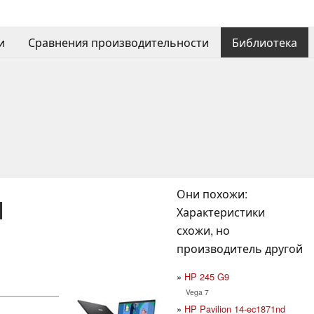
и
Сравнения производительности
Библиотека
Они похожи:
M
Характеристики
схожи, но
производитель другой
HP 245 G9
Vega 7
HP Pavilion 14-ec1871nd