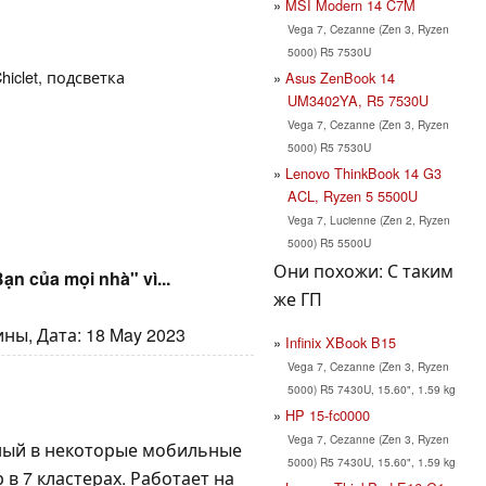
MSI Modern 14 C7M
Vega 7, Cezanne (Zen 3, Ryzen
5000) R5 7530U
hiclet, подсветка
Asus ZenBook 14
UM3402YA, R5 7530U
Vega 7, Cezanne (Zen 3, Ryzen
5000) R5 7530U
Lenovo ThinkBook 14 G3
ACL, Ryzen 5 5500U
Vega 7, Lucienne (Zen 2, Ryzen
5000) R5 5500U
Они похожи: С таким
n của mọi nhà" vì...
же ГП
ны, Дата: 18 May 2023
Infinix XBook B15
Vega 7, Cezanne (Zen 3, Ryzen
5000) R5 7430U, 15.60", 1.59 kg
HP 15-fc0000
Vega 7, Cezanne (Zen 3, Ryzen
нный в некоторые мобильные
5000) R5 7430U, 15.60", 1.59 kg
 в 7 кластерах. Работает на