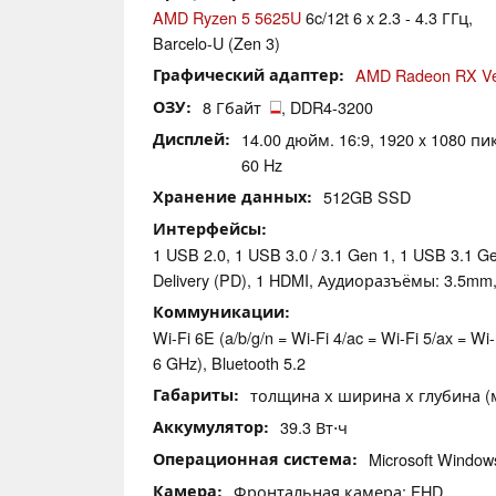
AMD Ryzen 5 5625U
6c/12t 6 x 2.3 - 4.3 ГГц,
Barcelo-U (Zen 3)
Графический адаптер
AMD Radeon RX V
ОЗУ
8 Гбайт
, DDR4-3200
Дисплей
14.00 дюйм. 16:9, 1920 x 1080 пи
60 Hz
Хранение данных
512GB SSD
Интерфейсы
1 USB 2.0, 1 USB 3.0 / 3.1 Gen 1, 1 USB 3.1 
Delivery (PD), 1 HDMI, Аудиоразъёмы: 3.5mm
Коммуникации
Wi-Fi 6E (a/b/g/n = Wi-Fi 4/ac = Wi-Fi 5/ax = Wi-
6 GHz), Bluetooth 5.2
Габариты
толщина х ширина х глубина (мм
Аккумулятор
39.3 Вт⋅ч
Операционная система
Microsoft Windo
Камера
Фронтальная камера: FHD