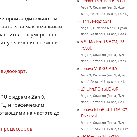
Lenovo ThinkPad E16 G1
Vega 7, Cezanne (Zen 3, Ryzen
5000) R5 7530U, 16.00", 1.97 kg
ии производительности
HP 15s-eq2152ns
 гнаться за максимальным
Vega 7, Lucienne (Zen 2, Ryzen
Сравнительно умеренное
5000) R5 5500U, 15.60", 1.69 kg
MSI Modern 15 B7M, R5
чит увеличение времени
7530U
Vega 7, Cezanne (Zen 3, Ryzen
5000) R5 7530U, 15.60", 1.75 kg
Lenovo V15 G3 ABA
 видеокарт
.
Vega 7, Cezanne (Zen 3, Ryzen
5000) R5 5625U, 15.60", 1.7 kg
LG UltraPC 16UD70R
Vega 7, Cezanne (Zen 3, Ryzen
U с ядрами Zen 3,
5000) R5 7530U, 16.00", 1.6 kg
ГГц, и графическим
Lenovo IdeaPad 1 15ALC7,
ботающими на частоте до
R5 5625U
Vega 7, Cezanne (Zen 3, Ryzen
 процессоров
.
5000) R5 5625U, 15.60", 1.61 kg
HP Pavilion 15-eh3100