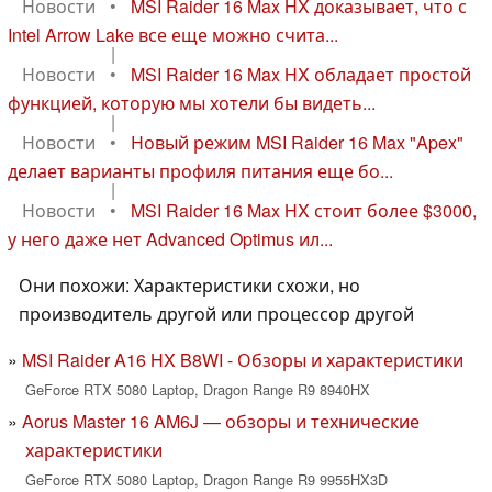
Новости
•
MSI Raider 16 Max HX доказывает, что с
Intel Arrow Lake все еще можно счита...
|
Новости
•
MSI Raider 16 Max HX обладает простой
функцией, которую мы хотели бы видеть...
|
Новости
•
Новый режим MSI Raider 16 Max "Apex"
делает варианты профиля питания еще бо...
|
Новости
•
MSI Raider 16 Max HX стоит более $3000,
у него даже нет Advanced Optimus ил...
Они похожи: Характеристики схожи, но
производитель другой или процессор другой
MSI Raider A16 HX B8WI - Обзоры и характеристики
GeForce RTX 5080 Laptop, Dragon Range R9 8940HX
Aorus Master 16 AM6J — обзоры и технические
характеристики
GeForce RTX 5080 Laptop, Dragon Range R9 9955HX3D