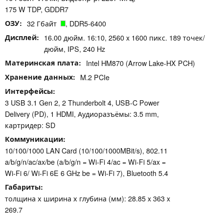
175 W TDP, GDDR7
ОЗУ
32 Гбайт
, DDR5-6400
Дисплей
16.00 дюйм. 16:10, 2560 x 1600 пикс. 189 точек/
дюйм, IPS, 240 Hz
Материнская плата
Intel HM870 (Arrow Lake-HX PCH)
Хранение данных
M.2 PCIe
Интерфейсы
3 USB 3.1 Gen 2, 2 Thunderbolt 4, USB-C Power
Delivery (PD), 1 HDMI, Аудиоразъёмы: 3.5 mm,
картридер: SD
Коммуникации
10/100/1000 LAN Card (10/100/1000MBit/s), 802.11
a/​b/​g/​n/​ac/​ax/​be (a/b/g/n = Wi-Fi 4/ac = Wi-Fi 5/ax =
Wi-Fi 6/ Wi-Fi 6E 6 GHz be = Wi-Fi 7), Bluetooth 5.4
Габариты
толщина х ширина х глубина (мм): 28.85 x 363 x
269.7