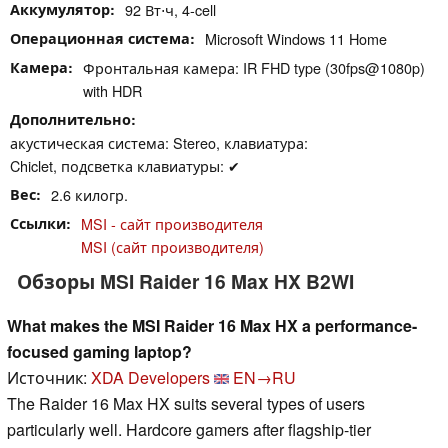
Аккумулятор
92 Вт⋅ч, 4-cell
Операционная система
Microsoft Windows 11 Home
Камера
Фронтальная камера: IR FHD type (30fps@1080p)
with HDR
Дополнительно
акустическая система: Stereo, клавиатура:
Chiclet, подсветка клавиатуры: ✔
Вес
2.6 килогр.
Ссылки
MSI - сайт производителя
MSI (сайт производителя)
Обзоры MSI Raider 16 Max HX B2WI
What makes the MSI Raider 16 Max HX a performance-
focused gaming laptop?
Источник:
XDA Developers
EN→RU
The Raider 16 Max HX suits several types of users
particularly well. Hardcore gamers after flagship-tier