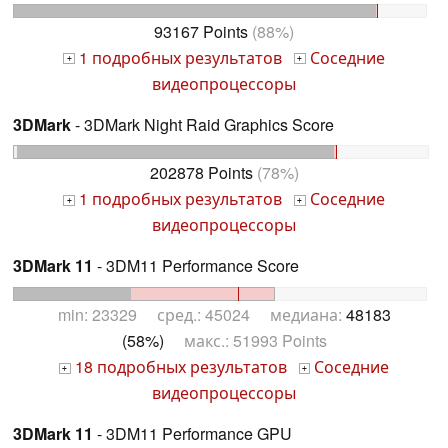
93167 Points
(88%)
1 подробных результатов
Соседние
+
+
видеопроцессоры
3DMark
- 3DMark Night Raid Graphics Score
202878 Points
(78%)
1 подробных результатов
Соседние
+
+
видеопроцессоры
3DMark 11
- 3DM11 Performance Score
min: 23329 сред.: 45024 медиана:
48183
(58%)
макс.: 51993 Points
18 подробных результатов
Соседние
+
+
видеопроцессоры
3DMark 11
- 3DM11 Performance GPU