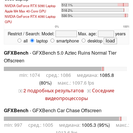
512 1%
NVIDIA GeForce RTX 5090 Laptop
516 2%
Apple M4 Max 40-Core GPU
530 5%
NVIDIA GeForce RTX 4090 Laptop
GPU
0%
100%
Restrict / Search:
Model:
Max. age:
years
all
laptop
smartphone
desktop
GFXBench
- GFXBench 5.0 Aztec Ruins Normal Tier
Offscreen
min: 1074 сред.: 1086 медиана:
1085.8
(80%)
макс.: 1097.6 fps
2 подробных результатов
Соседние
+
+
видеопроцессоры
GFXBench
- GFXBench Car Chase Offscreen
min: 997 сред.: 1005 медиана:
1005.3 (95%)
макс.:
1013.6 fps