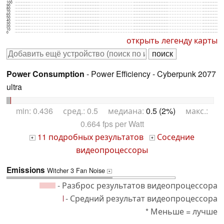
100
90
80
70
60
50
40
30
20
10
0
открыть легенду карты
Power Consumption
- Power Efficiency - Cyberpunk 2077
ultra
min: 0.436 сред.: 0.5 медиана:
0.5 (2%)
макс.:
0.664 fps per Watt
11 подробных результатов
Соседние
+
+
видеопроцессоры
Emissions
Witcher 3 Fan Noise
+
- Разброс результатов видеопроцессора
- Средний результат видеопроцессора
* Меньше = лучше