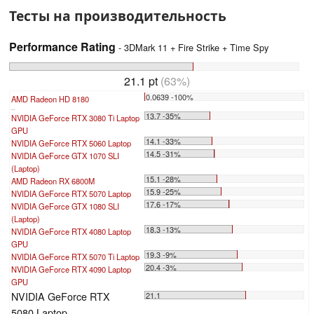
Тесты на производительность
Performance Rating
- 3DMark 11 + Fire Strike + Time Spy
21.1 pt
(63%)
0.0639 -100%
AMD Radeon HD 8180
...
13.7 -35%
NVIDIA GeForce RTX 3080 Ti Laptop
GPU
14.1 -33%
NVIDIA GeForce RTX 5060 Laptop
14.5 -31%
NVIDIA GeForce GTX 1070 SLI
(Laptop)
15.1 -28%
AMD Radeon RX 6800M
15.9 -25%
NVIDIA GeForce RTX 5070 Laptop
17.6 -17%
NVIDIA GeForce GTX 1080 SLI
(Laptop)
18.3 -13%
NVIDIA GeForce RTX 4080 Laptop
GPU
19.3 -9%
NVIDIA GeForce RTX 5070 Ti Laptop
20.4 -3%
NVIDIA GeForce RTX 4090 Laptop
GPU
NVIDIA GeForce RTX
21.1
5080 Laptop