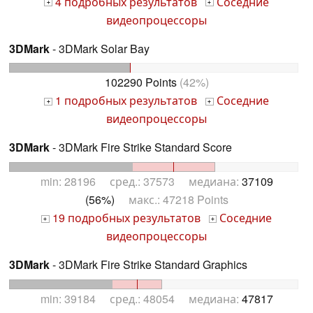
4 подробных результатов
Соседние
+
+
видеопроцессоры
3DMark
- 3DMark Solar Bay
102290 Points
(42%)
1 подробных результатов
Соседние
+
+
видеопроцессоры
3DMark
- 3DMark Fire Strike Standard Score
min: 28196 сред.: 37573 медиана:
37109
(56%)
макс.: 47218 Points
19 подробных результатов
Соседние
+
+
видеопроцессоры
3DMark
- 3DMark Fire Strike Standard Graphics
min: 39184 сред.: 48054 медиана:
47817