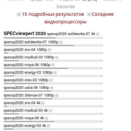
Seconds
15 подробных результатов
Соседние
+
+
видеопроцессоры
SPECviewperf 2020
specvp2020 solidworks-07 4k
+
specvp2020 solidworks-07 1080p
+
specvp2020 snx-04 1080p
+
specvp2020 medical-03 1080p
+
specvp2020 maya-06 1080p
+
specvp2020 energy-03 1080p
+
specvp2020 creo-03 1080p
+
specvp2020 catia-06 1080p
+
specvp2020 3dsmax-07 1080p
+
specvp2020 snx-04 4k
+
specvp2020 medical-03 4k
+
specvp2020 maya-06 4k
+
specvp2020 energy-03 4k
+