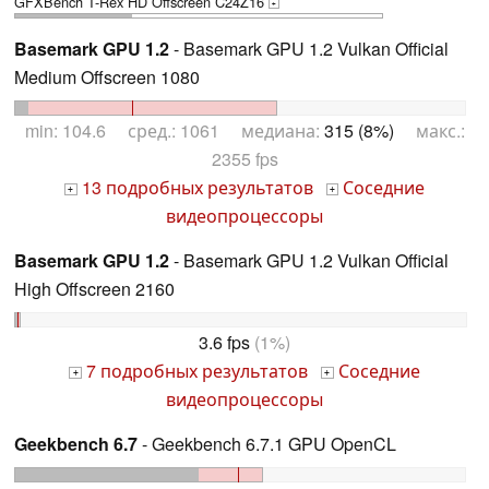
GFXBench T-Rex HD Offscreen C24Z16
+
Basemark GPU 1.2
- Basemark GPU 1.2 Vulkan Official
Medium Offscreen 1080
min: 104.6 сред.: 1061 медиана:
315 (8%)
макс.:
2355 fps
13 подробных результатов
Соседние
+
+
видеопроцессоры
Basemark GPU 1.2
- Basemark GPU 1.2 Vulkan Official
High Offscreen 2160
3.6 fps
(1%)
7 подробных результатов
Соседние
+
+
видеопроцессоры
Geekbench 6.7
- Geekbench 6.7.1 GPU OpenCL