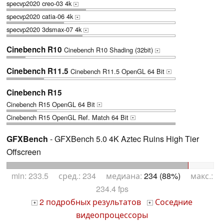
specvp2020 creo-03 4k
+
specvp2020 catia-06 4k
+
specvp2020 3dsmax-07 4k
+
Cinebench R10
Cinebench R10 Shading (32bit)
+
Cinebench R11.5
Cinebench R11.5 OpenGL 64 Bit
+
Cinebench R15
Cinebench R15 OpenGL 64 Bit
+
Cinebench R15 OpenGL Ref. Match 64 Bit
+
GFXBench
- GFXBench 5.0 4K Aztec Ruins High Tier
Offscreen
min: 233.5 сред.: 234 медиана:
234 (88%)
макс.:
234.4 fps
2 подробных результатов
Соседние
+
+
видеопроцессоры