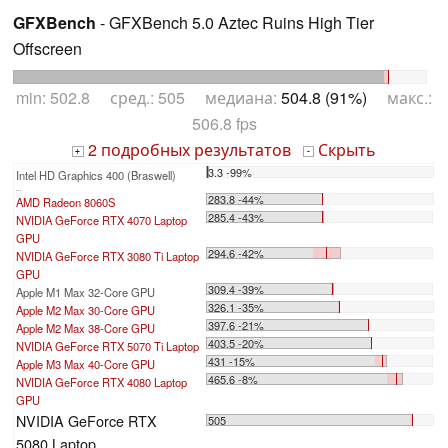
GFXBench
- GFXBench 5.0 Aztec Ruins High Tier
Offscreen
min: 502.8 сред.: 505 медиана:
504.8 (91%)
макс.:
506.8 fps
2 подробных результатов
Скрыть
+
-
3.3 -99%
Intel HD Graphics 400 (Braswell)
...
283.8 -44%
AMD Radeon 8060S
285.4 -43%
NVIDIA GeForce RTX 4070 Laptop
GPU
294.6 -42%
NVIDIA GeForce RTX 3080 Ti Laptop
GPU
309.4 -39%
Apple M1 Max 32-Core GPU
326.1 -35%
Apple M2 Max 30-Core GPU
397.6 -21%
Apple M2 Max 38-Core GPU
403.5 -20%
NVIDIA GeForce RTX 5070 Ti Laptop
431 -15%
Apple M3 Max 40-Core GPU
465.6 -8%
NVIDIA GeForce RTX 4080 Laptop
GPU
NVIDIA GeForce RTX
505
5080 Laptop