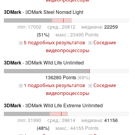
3DMark
- 3DMark Steel Nomad Light
min: 17002 сред.: 20812 медиана:
22259
(51%)
макс.: 23495 Points
5 подробных результатов
Соседние
+
+
видеопроцессоры
3DMark
- 3DMark Wild Life Unlimited
136280 Points
(69%)
1 подробных результатов
Соседние
+
+
видеопроцессоры
3DMark
- 3DMark Wild Life Extreme Unlimited
min: 31990 сред.: 39614 медиана:
41156
(48%)
макс.: 44155 Points