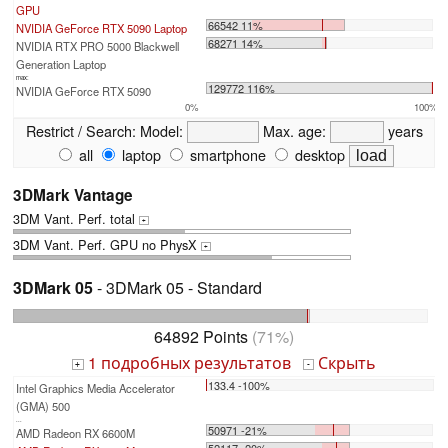
GPU
66542 11%
NVIDIA GeForce RTX 5090 Laptop
68271 14%
NVIDIA RTX PRO 5000 Blackwell
Generation Laptop
max:
129772 116%
NVIDIA GeForce RTX 5090
0%
100%
Restrict / Search:
Model:
Max. age:
years
all
laptop
smartphone
desktop
3DMark Vantage
3DM Vant. Perf. total
+
3DM Vant. Perf. GPU no PhysX
+
3DMark 05
- 3DMark 05 - Standard
64892 Points
(71%)
1 подробных результатов
Скрыть
+
-
133.4 -100%
Intel Graphics Media Accelerator
(GMA) 500
...
50971 -21%
AMD Radeon RX 6600M
52117 -20%