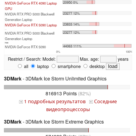
20950 0%
NVIDIA GeForce RTX 4090 Laptop
GPU
23277 12%
NVIDIA RTX PRO 5000 Blackwell
Generation Laptop
23833 14%
NVIDIA GeForce RTX 5090 Laptop
...
23277 12%
NVIDIA RTX PRO 5000 Blackwell
Generation Laptop
max:
44063 111%
NVIDIA GeForce RTX 5090
0%
100%
Restrict / Search:
Model:
Max. age:
years
all
laptop
smartphone
desktop
3DMark
- 3DMark Ice Storm Unlimited Graphics
816913 Points
(82%)
1 подробных результатов
Соседние
+
+
видеопроцессоры
3DMark
- 3DMark Ice Storm Extreme Graphics