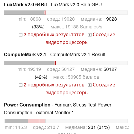
LuxMark v2.0 64Bit
- LuxMark v2.0 Sala GPU
min: 18868 сред.: 19028 медиана:
19028
(33%)
макс.: 19188 Samples/s
2 подробных результатов
Соседние
+
+
видеопроцессоры
ComputeMark v2.1
- ComputeMark v2.1 Result
min: 49349 сред.: 50127 медиана:
50127
(42%)
макс.: 50905 баллов
2 подробных результатов
Соседние
+
+
видеопроцессоры
Power Consumption
- Furmark Stress Test Power
Consumption - external Monitor *
min: 145.3 сред.: 210.7 медиана:
231 (31%)
макс.: