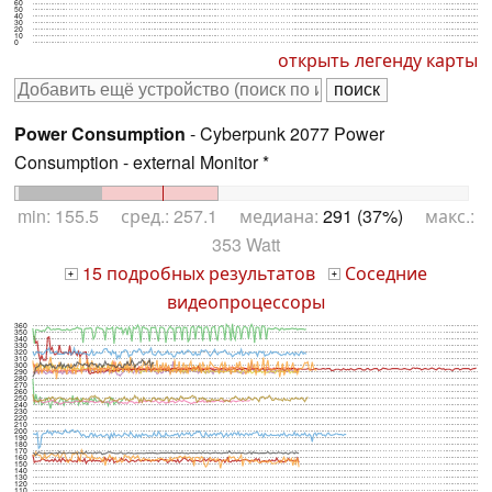
60
50
40
30
20
10
0
открыть легенду карты
Power Consumption
- Cyberpunk 2077 Power
Consumption - external Monitor *
min: 155.5 сред.: 257.1 медиана:
291 (37%)
макс.:
353 Watt
15 подробных результатов
Соседние
+
+
видеопроцессоры
360
350
340
330
320
310
300
290
280
270
260
250
240
230
220
210
200
190
180
170
160
150
140
130
120
110