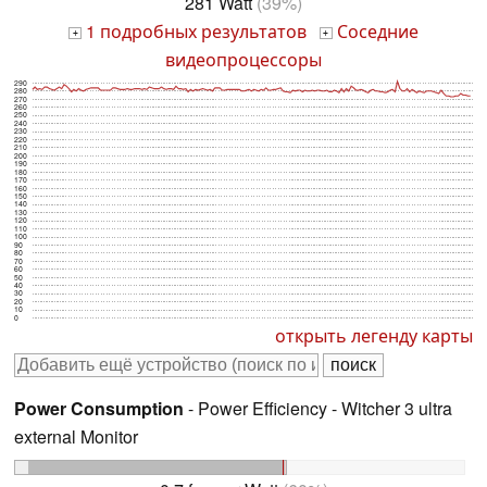
281 Watt
(39%)
1 подробных результатов
Соседние
+
+
видеопроцессоры
290
280
270
260
250
240
230
220
210
200
190
180
170
160
150
140
130
120
110
100
90
80
70
60
50
40
30
20
10
0
открыть легенду карты
Power Consumption
- Power Efficiency - Witcher 3 ultra
external Monitor