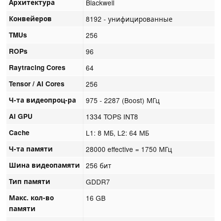
Архитектура
Blackwell
Конвейеров
8192 - унифицированные
TMUs
256
ROPs
96
Raytracing Cores
64
Tensor / AI Cores
256
Ч-та видеопроц-ра
975 - 2287 (Boost) МГц
AI GPU
1334 TOPS INT8
Cache
L1: 8 МБ, L2: 64 МБ
Ч-та памяти
28000 effective = 1750 МГц
Шина видеопамяти
256 бит
Тип памяти
GDDR7
Макс. кол-во
16 GB
памяти