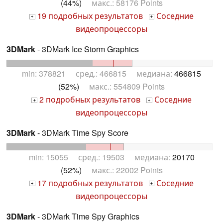
(44%)
макс.: 58176 Points
19 подробных результатов
Соседние
+
+
видеопроцессоры
3DMark
- 3DMark Ice Storm Graphics
min: 378821 сред.: 466815 медиана:
466815
(52%)
макс.: 554809 Points
2 подробных результатов
Соседние
+
+
видеопроцессоры
3DMark
- 3DMark Time Spy Score
min: 15055 сред.: 19503 медиана:
20170
(52%)
макс.: 22002 Points
17 подробных результатов
Соседние
+
+
видеопроцессоры
3DMark
- 3DMark Time Spy Graphics