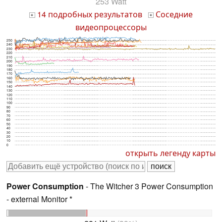
253 Watt
14 подробных результатов
Соседние
+
+
видеопроцессоры
250
240
230
220
210
200
190
180
170
160
150
140
130
120
110
100
90
80
70
60
50
40
30
20
10
0
открыть легенду карты
Power Consumption
- The Witcher 3 Power Consumption
- external Monitor *