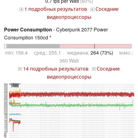
0.7 fps per Watt
(60%)
1 подробных результатов
Соседние
+
+
видеопроцессоры
Power Consumption
- Cyberpunk 2077 Power
Consumption 150cd *
min: 156.4 сред.: 255.1 медиана:
264 (73%)
макс.:
360 Watt
14 подробных результатов
Соседние
+
+
видеопроцессоры
360
350
340
330
320
310
300
290
280
270
260
250
240
230
220
210
200
190
180
170
160
150
140
130
120
110
100
90
80
70