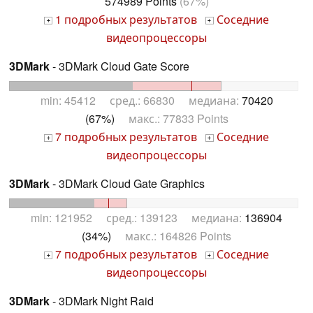
574989 Points
(67%)
1 подробных результатов
Соседние
+
+
видеопроцессоры
3DMark
- 3DMark Cloud Gate Score
min: 45412 сред.: 66830 медиана:
70420
(67%)
макс.: 77833 Points
7 подробных результатов
Соседние
+
+
видеопроцессоры
3DMark
- 3DMark Cloud Gate Graphics
min: 121952 сред.: 139123 медиана:
136904
(34%)
макс.: 164826 Points
7 подробных результатов
Соседние
+
+
видеопроцессоры
3DMark
- 3DMark Night Raid