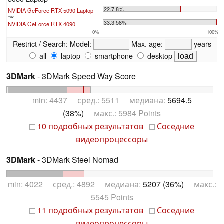
22.7 8%
NVIDIA GeForce RTX 5090 Laptop
max:
33.3 58%
NVIDIA GeForce RTX 4090
0%
100%
Restrict / Search:
Model:
Max. age:
years
all
laptop
smartphone
desktop
3DMark
- 3DMark Speed Way Score
min: 4437 сред.: 5511 медиана:
5694.5
(38%)
макс.: 5984 Points
10 подробных результатов
Соседние
+
+
видеопроцессоры
3DMark
- 3DMark Steel Nomad
min: 4022 сред.: 4892 медиана:
5207 (36%)
макс.:
5545 Points
11 подробных результатов
Соседние
+
+
видеопроцессоры