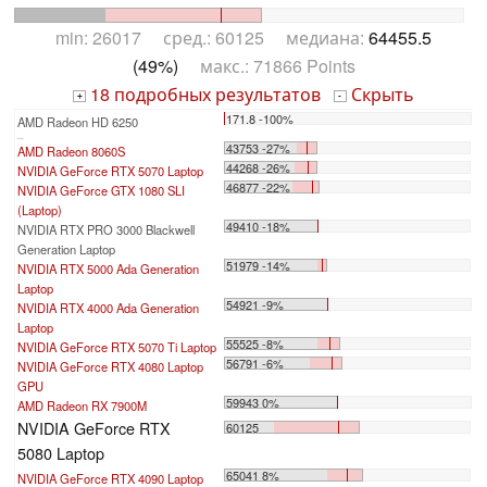
min: 26017 сред.: 60125 медиана:
64455.5
(49%)
макс.: 71866 Points
18 подробных результатов
Скрыть
+
-
171.8 -100%
AMD Radeon HD 6250
...
43753 -27%
AMD Radeon 8060S
44268 -26%
NVIDIA GeForce RTX 5070 Laptop
46877 -22%
NVIDIA GeForce GTX 1080 SLI
(Laptop)
49410 -18%
NVIDIA RTX PRO 3000 Blackwell
Generation Laptop
51979 -14%
NVIDIA RTX 5000 Ada Generation
Laptop
54921 -9%
NVIDIA RTX 4000 Ada Generation
Laptop
55525 -8%
NVIDIA GeForce RTX 5070 Ti Laptop
56791 -6%
NVIDIA GeForce RTX 4080 Laptop
GPU
59943 0%
AMD Radeon RX 7900M
NVIDIA GeForce RTX
60125
5080 Laptop
65041 8%
NVIDIA GeForce RTX 4090 Laptop