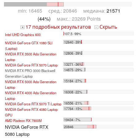
min: 16465 сред.: 20846 медиана:
21571
(44%)
макс.: 23269 Points
17 подробных результатов
Скрыть
+
-
107.5 -99%
Intel UHD Graphics 600
...
12640 -39%
NVIDIA GeForce GTX 1080 SLI
(Laptop)
12806 -39%
NVIDIA RTX 3500 Ada Generation
Laptop
13271 -36%
NVIDIA GeForce RTX 5070 Laptop
14875 -29%
NVIDIA RTX PRO 3000 Blackwell
Generation Laptop
15184 -27%
NVIDIA RTX 5000 Ada Generation
Laptop
16308 -22%
NVIDIA RTX 4000 Ada Generation
Laptop
16556 -21%
NVIDIA GeForce RTX 5070 Ti Laptop
17764 -15%
NVIDIA GeForce RTX 4080 Laptop
GPU
19434 -7%
AMD Radeon RX 7900M
NVIDIA GeForce RTX
20846
5080 Laptop