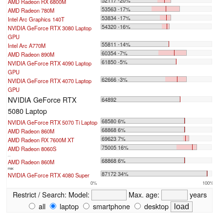
AMD Radeon RX 6800M
53563 -17%
AMD Radeon 780M
53834 -17%
Intel Arc Graphics 140T
54320 -16%
NVIDIA GeForce RTX 3080 Laptop
GPU
55811 -14%
Intel Arc A770M
60354 -7%
AMD Radeon 890M
61850 -5%
NVIDIA GeForce RTX 4090 Laptop
GPU
62666 -3%
NVIDIA GeForce RTX 4070 Laptop
GPU
NVIDIA GeForce RTX
64892
5080 Laptop
68580 6%
NVIDIA GeForce RTX 5070 Ti Laptop
68868 6%
AMD Radeon 860M
69623 7%
AMD Radeon RX 7600M XT
75005 16%
AMD Radeon 8060S
...
68868 6%
AMD Radeon 860M
max:
87172 34%
NVIDIA GeForce RTX 4080 Super
0%
100%
Restrict / Search:
Model:
Max. age:
years
all
laptop
smartphone
desktop