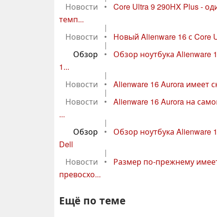
Новости
•
Core Ultra 9 290HX Plus -
темп...
|
Новости
•
Новый Alienware 16 с Core U
|
Обзор
•
Обзор ноутбука Alienware 
1...
|
Новости
•
Alienware 16 Aurora имеет 
|
Новости
•
Alienware 16 Aurora на са
...
|
Обзор
•
Обзор ноутбука Alienware 
Dell
|
Новости
•
Размер по-прежнему имеет 
превосхо...
Ещё по теме