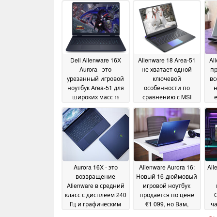
Dell Alienware 16X
Alienware 18 Area-51
Al
Aurora - это
не хватает одной
пр
урезанный игровой
ключевой
вс
ноутбук Area-51 для
особенности по
н
широких масс
сравнению с MSI
15
Titan 18 HX
что
August 2025
04 July 2025
Aurora 16X - это
Alienware Aurora 16:
Ali
возвращение
Новый 16-дюймовый
Alienware в средний
игровой ноутбук
класс с дисплеем 240
продается по цене
Гц и графическим
€1 099, но Вам,
ча
процессором Nvidia
возможно, стоит