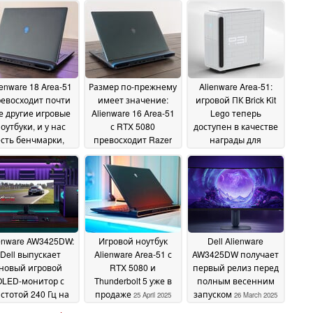
ienware 18 Area-51
Размер по-прежнему
Alienware Area-51:
евосходит почти
имеет значение:
игровой ПК Brick Kit
е другие игровые
Alienware 16 Area-51
Lego теперь
оутбуки, и у нас
с RTX 5080
доступен в качестве
есть бенчмарки,
превосходит Razer
награды для
бы доказать это
Blade 16 с RTX 5090
лояльных
03
покупателей
July 2025
13 June 2025
Alienware
10 June 2025
enware AW3425DW:
Игровой ноутбук
Dell Alienware
Dell выпускает
Alienware Area-51 с
AW3425DW получает
новый игровой
RTX 5080 и
первый релиз перед
OLED-монитор с
Thunderbolt 5 уже в
полным весенним
стотой 240 Гц на
продаже
запуском
25 April 2025
26 March 2025
международном