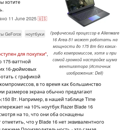
Вы хотите
ь.
ано
11 June 2025
🇺🇸
Графический процессор в Alienware
ты GeForce
ноутбуки
16 Area-51 может работать на
мощности до 175 Вт без каких-
либо компромиссов, хотя и при
оступен для покупки
,
самой громкой настройке шума
о 175-ваттной
вентилятора (Источник
гих 16-дюймовых
изображения: Dell)
ботать с графикой
 компромиссов, в то время как большинство
рии размеров экрана обычно предлагают
<150 Вт. Например, в нашей таблице Time
опережает на 10% ноутбук Razer Blade 16
смотря на то, что они оба оснащены
 отметить, что у Blade 16 нет эквивалентного
м режиме Производительность - это самая