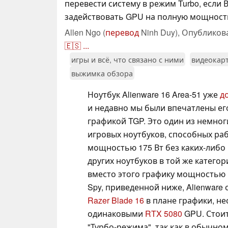
перевести систему в режим Turbo, если 
задействовать GPU на полную мощност
Allen Ngo (
перевод
Ninh Duy),
Опубликов
🇪🇸
...
игры и всё, что связано с ними
видеокар
выжимка обзора
Ноутбук Alienware 16 Area-51 уже
д
и недавно мы были впечатлены ег
графикой TGP. Это один из немно
игровых ноутбуков, способных ра
мощностью 175 Вт без каких-либо
других ноутбуков в той же катего
вместо этого графику мощностью 
Spy, приведенной ниже, Alienware 
Razer Blade 16
в плане графики, не
одинаковыми
RTX 5080
GPU. Стоит
"Турбо-режима", так как в обычно