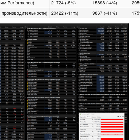
жим Performance)
21724 (-5%)
15898 (-4%)
205
м производительности)
20422 (-11%)
9867 (-41%)
175