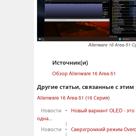
Alienware 16 Area-51 
Источник(и)
Обзор Alienware 16 Area-51
Другие статьи, связанные с этим
Alienware 16 Area-51
(
16 Серия
)
Новости
•
Новый вариант OLED - это 
одна...
|
Новости
•
Сверхгромкий режим Overdr
|