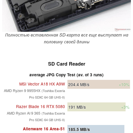
Полностью вставленная SD-карта все еще выступает на
половину своей длины
SD Card Reader
average JPG Copy Test (av. of 3 runs)
MSI Vector A18 HX A9W
204.4
MB/s
+10%
AMD Ryzen 9 9955HX
(Toshiba Exceria
Pro SDXC 64 GB UHS-II)
Razer Blade 16 RTX 5080
191
MB/s
+3%
AMD Ryzen AI 9 365
(Toshiba Exceria
Pro SDXC 64 GB UHS-II)
Alienware 16 Area-51
185.5
MB/s