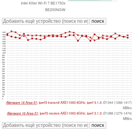
Intel Killer Wi-Fi 7 BE1750x
BE200NGW
1450
1400
1350
1300
1250
1200
1150
1100
1050
1000
950
900
850
800
750
700
650
600
550
500
450
400
350
300
250
200
150
100
50
0
Alienware 16 Area-51
; iperf3 transmit AXE11000 6GHz; iperf 3.1.3:
Ø1344 (1266-1417)
MBit/s
Alienware 16 Area-51
; iperf3 receive AXE11000 6GHz; iperf 3.1.3:
Ø1388 (1275-1474)
MBit/s