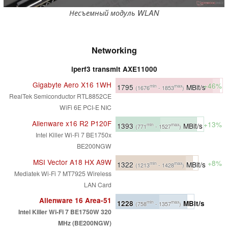
Несъемный модуль WLAN
Networking
iperf3 transmit AXE11000
Gigabyte Aero X16 1WH
+46%
1795
MBit/s
min
max
(1676
- 1853
)
RealTek Semiconductor RTL8852CE
WiFi 6E PCI-E NIC
Alienware x16 R2 P120F
+13%
1393
MBit/s
min
max
(771
- 1527
)
Intel Killer Wi-Fi 7 BE1750x
BE200NGW
MSI Vector A18 HX A9W
+8%
1322
MBit/s
min
max
(1213
- 1428
)
Mediatek Wi-Fi 7 MT7925 Wireless
LAN Card
Alienware 16 Area-51
1228
MBit/s
min
max
(758
- 1357
)
Intel Killer Wi-Fi 7 BE1750W 320
MHz (BE200NGW)