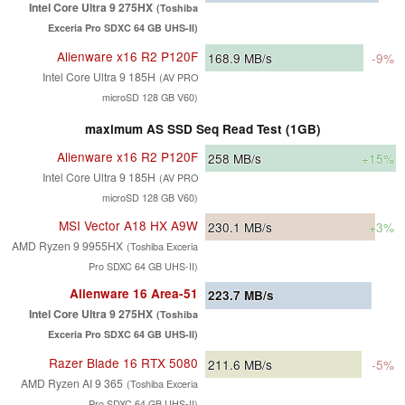
Intel Core Ultra 9 275HX
(Toshiba
Exceria Pro SDXC 64 GB UHS-II)
Alienware x16 R2 P120F
168.9
MB/s
-9%
Intel Core Ultra 9 185H
(AV PRO
microSD 128 GB V60)
maximum AS SSD Seq Read Test (1GB)
Alienware x16 R2 P120F
258
MB/s
+15%
Intel Core Ultra 9 185H
(AV PRO
microSD 128 GB V60)
MSI Vector A18 HX A9W
230.1
MB/s
+3%
AMD Ryzen 9 9955HX
(Toshiba Exceria
Pro SDXC 64 GB UHS-II)
Alienware 16 Area-51
223.7
MB/s
Intel Core Ultra 9 275HX
(Toshiba
Exceria Pro SDXC 64 GB UHS-II)
Razer Blade 16 RTX 5080
211.6
MB/s
-5%
AMD Ryzen AI 9 365
(Toshiba Exceria
Pro SDXC 64 GB UHS-II)