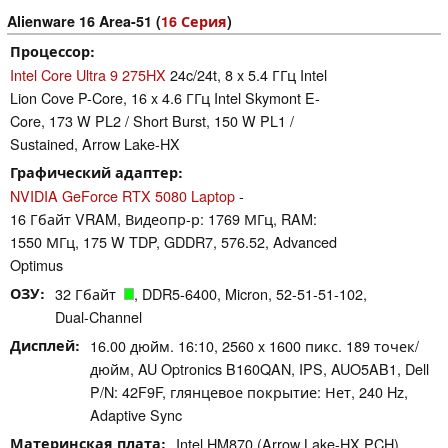
Alienware 16 Area-51 (
16 Серия
)
Процессор
Intel Core Ultra 9 275HX
24c/24t, 8 x 5.4 ГГц Intel
Lion Cove P-Core, 16 x 4.6 ГГц Intel Skymont E-
Core, 173 W PL2 / Short Burst, 150 W PL1 /
Sustained, Arrow Lake-HX
Графический адаптер
NVIDIA GeForce RTX 5080 Laptop
-
16 Гбайт VRAM, Видеопр-р: 1769 МГц, RAM:
1550 МГц, 175 W TDP, GDDR7, 576.52, Advanced
Optimus
ОЗУ
32 Гбайт
, DDR5-6400, Micron, 52-51-51-102,
Dual-Channel
Дисплей
16.00 дюйм. 16:10, 2560 x 1600 пикс. 189 точек/
дюйм, AU Optronics B160QAN, IPS, AUO5AB1, Dell
P/N: 42F9F, глянцевое покрытие: Нет, 240 Hz,
Adaptive Sync
Материнская плата
Intel HM870 (Arrow Lake-HX PCH)