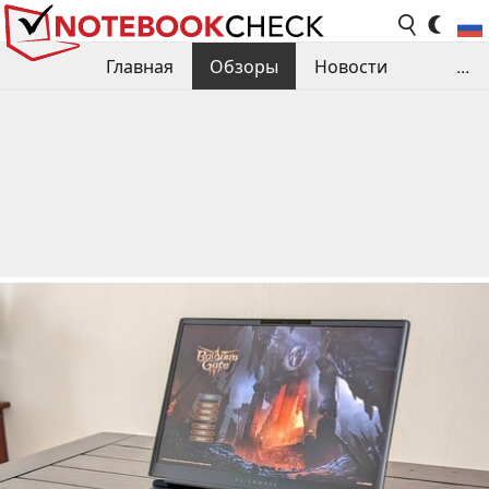
Главная
Обзоры
Новости
...
Сравнения производительности
Библиотека
Поиск обзора
Контакты