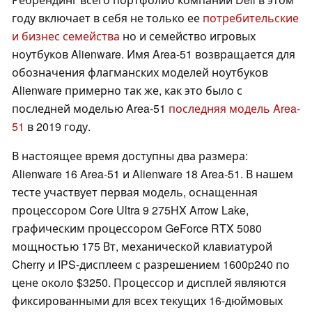
году включает в себя не только ее
потребительские
и бизнес семейства
но и семейство игровых
ноутбуков Alienware. Имя Area-51 возвращается для
обозначения флагманских моделей ноутбуков
Alienware примерно так же, как это было с
последней моделью Area-51
последняя модель Area-
51
в 2019 году.
В настоящее время доступны два размера:
Alienware 16 Area-51 и Alienware 18 Area-51. В нашем
тесте участвует первая модель, оснащенная
процессором Core Ultra 9 275HX Arrow Lake,
графическим процессором GeForce RTX 5080
мощностью 175 Вт, механической клавиатурой
Cherry и IPS-дисплеем с разрешением 1600p240 по
цене около $3250. Процессор и дисплей являются
фиксированными для всех текущих 16-дюймовых