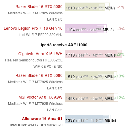
Razer Blade 16 RTX 5080
-1%
1210
MBit/s
min
max
(1050
- 1381
)
Mediatek Wi-Fi 7 MT7925 Wireless
LAN Card
Lenovo Legion Pro 7i 16 Gen 10
-3%
1194
MBit/s
min
max
(998
- 1286
)
Intel Wi-Fi 7 BE200 320MHz
iperf3 receive AXE11000
Gigabyte Aero X16 1WH
+29%
1719
MBit/s
min
max
(1618
- 1747
)
RealTek Semiconductor RTL8852CE
WiFi 6E PCI-E NIC
Razer Blade 16 RTX 5080
+13%
1512
MBit/s
min
max
(1017
- 1594
)
Mediatek Wi-Fi 7 MT7925 Wireless
LAN Card
MSI Vector A18 HX A9W
+12%
1498
MBit/s
min
max
(1300
- 1640
)
Mediatek Wi-Fi 7 MT7925 Wireless
LAN Card
Alienware 16 Area-51
1337
MBit/s
min
max
(1183
- 1415
)
Intel Killer Wi-Fi 7 BE1750W 320