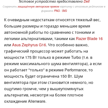
Тестовое устройство предоставлено
Dell
Сохранить
защищённую авторским правом
картинку с итоговым рейтингом в
формате
PNG
/
SVG
К очевидным недостаткам относятся тяжелый вес,
большие размеры и гораздо меньшее время
автономной работы по сравнению с тонкими и
легкими альтернативами, такими как
Razer Blade 16
или
Asus Zephyrus G16
. Что особенно важно,
графический процессор может работать на
мощности 175 Вт только в режиме Turbo (т.е. в
режиме максимального шума вентилятора), а если
он работает "только" в режиме Performance, то
мощность будет ограничена 150 Вт. Шум
вентилятора при этом становится немного, но
ощутимо громче, чем у вышеупомянутых
альтернатив, несмотря на более плотное
охлаждение Alienware.