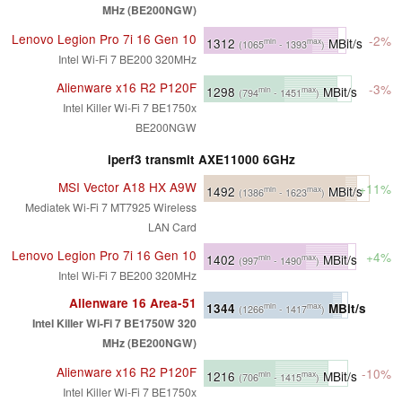
MHz (BE200NGW)
Lenovo Legion Pro 7i 16 Gen 10
-2%
1312
MBit/s
min
max
(1065
- 1393
)
Intel Wi-Fi 7 BE200 320MHz
Alienware x16 R2 P120F
-3%
1298
MBit/s
min
max
(794
- 1451
)
Intel Killer Wi-Fi 7 BE1750x
BE200NGW
iperf3 transmit AXE11000 6GHz
MSI Vector A18 HX A9W
+11%
1492
MBit/s
min
max
(1386
- 1623
)
Mediatek Wi-Fi 7 MT7925 Wireless
LAN Card
Lenovo Legion Pro 7i 16 Gen 10
+4%
1402
MBit/s
min
max
(997
- 1490
)
Intel Wi-Fi 7 BE200 320MHz
Alienware 16 Area-51
1344
MBit/s
min
max
(1266
- 1417
)
Intel Killer Wi-Fi 7 BE1750W 320
MHz (BE200NGW)
Alienware x16 R2 P120F
-10%
1216
MBit/s
min
max
(706
- 1415
)
Intel Killer Wi-Fi 7 BE1750x