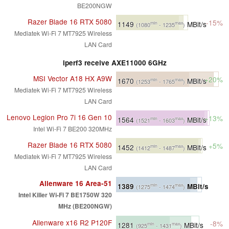
BE200NGW
Razer Blade 16 RTX 5080
-15%
1149
MBit/s
min
max
(1080
- 1235
)
Mediatek Wi-Fi 7 MT7925 Wireless
LAN Card
iperf3 receive AXE11000 6GHz
MSI Vector A18 HX A9W
+20%
1670
MBit/s
min
max
(1253
- 1765
)
Mediatek Wi-Fi 7 MT7925 Wireless
LAN Card
Lenovo Legion Pro 7i 16 Gen 10
+13%
1564
MBit/s
min
max
(1521
- 1603
)
Intel Wi-Fi 7 BE200 320MHz
Razer Blade 16 RTX 5080
+5%
1452
MBit/s
min
max
(1412
- 1487
)
Mediatek Wi-Fi 7 MT7925 Wireless
LAN Card
Alienware 16 Area-51
1389
MBit/s
min
max
(1275
- 1474
)
Intel Killer Wi-Fi 7 BE1750W 320
MHz (BE200NGW)
Alienware x16 R2 P120F
-8%
1281
MBit/s
min
max
(925
- 1431
)