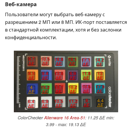
Веб-камера
Пользователи могут выбрать веб-камеру с
разрешением 2 МП или 8 МП. ИК-порт поставляется
в стандартной комплектации, хотя и без заслонки
конфиденциальности.
9.7
10.5
16.8
19.1
17.1
14.2
∆E
∆E
∆E
∆E
∆E
∆E
8.5
9.4
13.8
6.9
11.8
13
∆E
∆E
∆E
∆E
∆E
∆E
10.6
17.9
13.7
10.2
4
15.2
∆E
∆E
∆E
∆E
∆E
∆E
8
4.4
10.5
11.2
6.4
6.9
∆E
∆E
∆E
∆E
∆E
∆E
ColorChecker
Alienware 16 Area-51
: 11.25 ∆E min:
3.99 - max: 19.13 ∆E