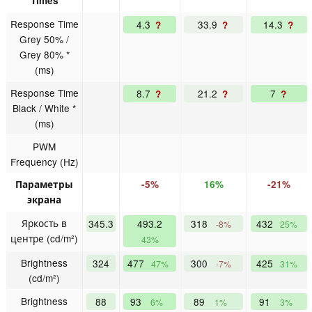
Times
Response Time
4.3
33.9
14.3
?
?
?
Grey 50% /
Grey 80% *
(ms)
Response Time
8.7
21.2
7
?
?
?
Black / White *
(ms)
PWM
Frequency (Hz)
Параметры
-5%
16%
-21%
экрана
Яркость в
345.3
493.2
318
432
-8%
25%
центре (cd/m²)
43%
Brightness
324
477
300
425
47%
-7%
31%
(cd/m²)
Brightness
88
93
89
91
6%
1%
3%