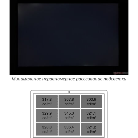
Минимальное неравномерное рассеивание подсветки
317.8
307.8
303.6
cd/m²
cd/m²
cd/m²
329.9
345.3
321.1
cd/m²
cd/m²
cd/m²
328.8
336.4
321.2
cd/m²
cd/m²
cd/m²