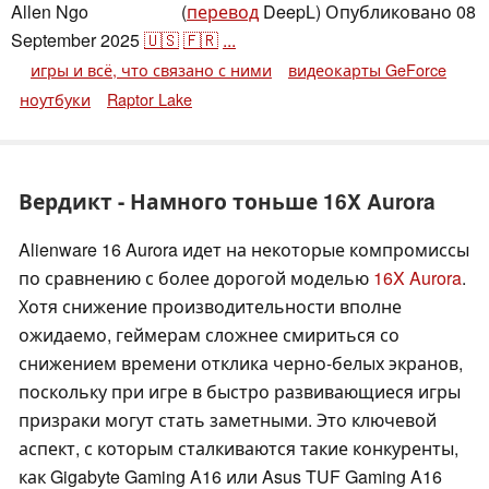
Allen Ngo
(
перевод
DeepL)
Опубликовано
08
,
👁
Allen Ngo
September 2025
🇺🇸
🇫🇷
...
игры и всё, что связано с ними
видеокарты GeForce
ноутбуки
Raptor Lake
Вердикт - Намного тоньше 16X Aurora
Alienware 16 Aurora идет на некоторые компромиссы
по сравнению с более дорогой моделью
16X Aurora
.
Хотя снижение производительности вполне
ожидаемо, геймерам сложнее смириться со
снижением времени отклика черно-белых экранов,
поскольку при игре в быстро развивающиеся игры
призраки могут стать заметными. Это ключевой
аспект, с которым сталкиваются такие конкуренты,
как Gigabyte Gaming A16 или Asus TUF Gaming A16