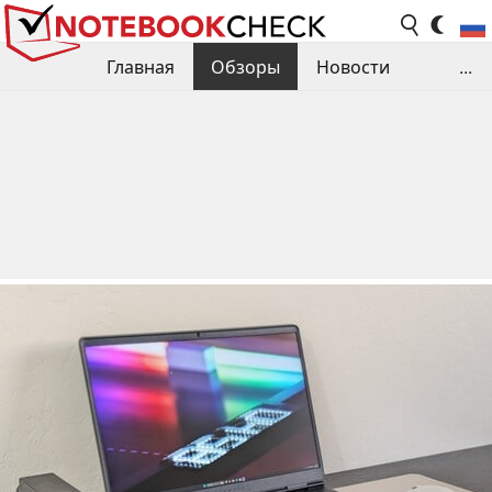
Главная
Обзоры
Новости
...
Сравнения производительности
Библиотека
Поиск обзора
Контакты