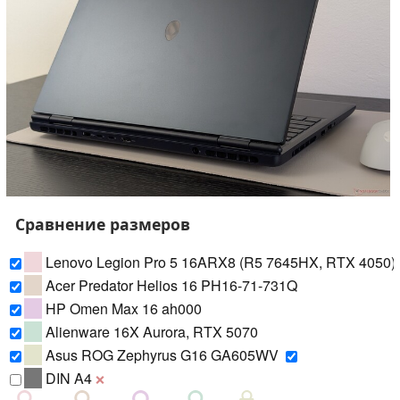
Сравнение размеров
Lenovo Legion Pro 5 16ARX8 (R5 7645HX, RTX 4050)
Acer Predator Helios 16 PH16-71-731Q
HP Omen Max 16 ah000
Alienware 16X Aurora, RTX 5070
Asus ROG Zephyrus G16 GA605WV
DIN A4
❌