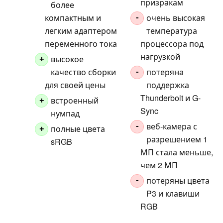
призракам
более
компактным и
очень высокая
-
легким адаптером
температура
переменного тока
процессора под
нагрузкой
высокое
+
качество сборки
потеряна
-
для своей цены
поддержка
Thunderbolt и G-
встроенный
+
Sync
нумпад
веб-камера с
-
полные цвета
+
разрешением 1
sRGB
МП стала меньше,
чем 2 МП
потеряны цвета
-
P3 и клавиши
RGB