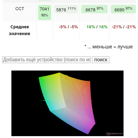
CCT
7041
111%
97%
97%
5876
6678
6690
92%
Среднее
-5%
/
-5%
16%
/
16%
-21%
/
-21%
значение
* ... меньше = лучше