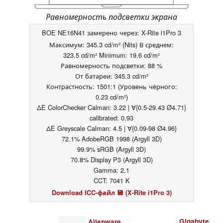
Равномерность подсветки экрана
BOE NE16N41 замерено через: X-Rite i1Pro 3
Максимум: 345.3 cd/m² (Nits) В среднем:
323.5 cd/m² Minimum: 19.6 cd/m²
Равномерность подсветки: 88 %
От батареи: 345.3 cd/m²
Контрастность: 1501:1 (Уровень чёрного:
0.23 cd/m²)
ΔE ColorChecker Calman: 3.22 | ∀{0.5-29.43 Ø4.71}
calibrated: 0.93
ΔE Greyscale Calman: 4.5 | ∀{0.09-98 Ø4.96}
72.1% AdobeRGB 1998 (Argyll 3D)
99.9% sRGB (Argyll 3D)
70.8% Display P3 (Argyll 3D)
Gamma: 2.1
CCT: 7041 K
Download ICC-файл 💾 (X-Rite i1Pro 3)
Gigabyte
Alienware