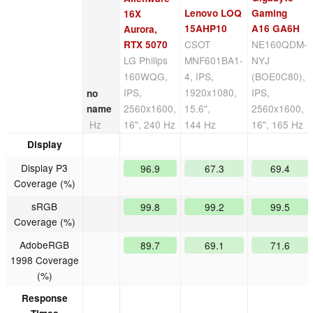
Lenovo LOQ
Gaming
16X
15AHP10
A16 GA6H
Aurora,
CSOT
NE160QDM-
RTX 5070
LG Philips
MNF601BA1-
NYJ
160WQG,
4, IPS,
(BOE0C80),
IPS,
1920x1080,
IPS,
no
2560x1600,
15.6",
2560x1600,
name
Hz
16", 240 Hz
144 Hz
16", 165 Hz
Display
Display P3
96.9
67.3
69.4
Coverage (%)
sRGB
99.8
99.2
99.5
Coverage (%)
AdobeRGB
89.7
69.1
71.6
1998 Coverage
(%)
Response