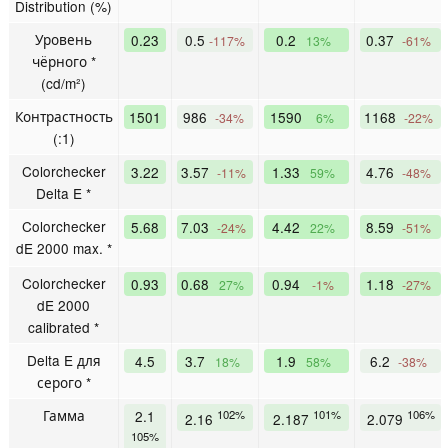
Distribution (%)
Уровень
0.23
0.5
0.2
0.37
-117%
13%
-61%
чёрного *
(cd/m²)
Контрастность
1501
986
1590
1168
-34%
6%
-22%
(:1)
Colorchecker
3.22
3.57
1.33
4.76
-11%
59%
-48%
Delta E *
Colorchecker
5.68
7.03
4.42
8.59
-24%
22%
-51%
dE 2000 max. *
Colorchecker
0.93
0.68
0.94
1.18
27%
-1%
-27%
dE 2000
calibrated *
Delta E для
4.5
3.7
1.9
6.2
18%
58%
-38%
серого *
Гамма
2.1
102%
101%
106%
2.16
2.187
2.079
105%