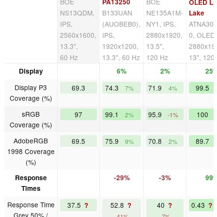
BOE
BOE
PA13250
OLED Lu
NS13QDM,
B133UAN
NE135A1M-
Lake
IPS,
(AUOBEB0),
NY1, IPS,
ATNA30
2560x1600,
IPS,
2880x1920,
0, OLED
13.3",
1920x1200,
13.5",
2880x19
60 Hz
13.3", 60 Hz
120 Hz
13", 120
Display
6%
2%
25
Display P3
69.3
74.3
71.9
99.5
7%
4%
Coverage (%)
sRGB
97
99.1
95.9
100
2%
-1%
Coverage (%)
AdobeRGB
69.5
75.9
70.8
89.7
9%
2%
1998 Coverage
(%)
Response
-29%
-3%
99
Times
Response Time
37.5
52.8
40
0.43
?
?
?
?
Grey 50% /
-41%
-7%