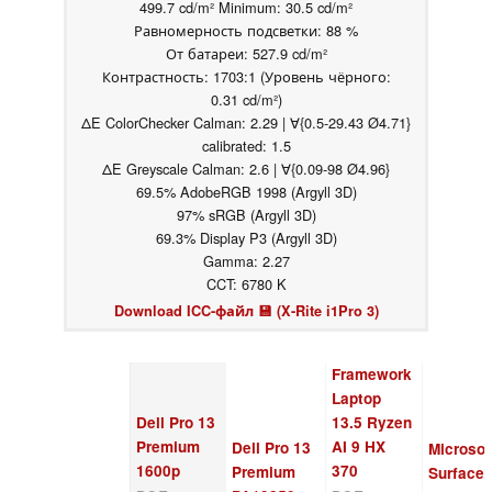
499.7 cd/m² Minimum: 30.5 cd/m²
Равномерность подсветки: 88 %
От батареи: 527.9 cd/m²
Контрастность: 1703:1 (Уровень чёрного:
0.31 cd/m²)
ΔE ColorChecker Calman: 2.29 | ∀{0.5-29.43 Ø4.71}
calibrated: 1.5
ΔE Greyscale Calman: 2.6 | ∀{0.09-98 Ø4.96}
69.5% AdobeRGB 1998 (Argyll 3D)
97% sRGB (Argyll 3D)
69.3% Display P3 (Argyll 3D)
Gamma: 2.27
CCT: 6780 K
Download ICC-файл 💾 (X-Rite i1Pro 3)
Framework
Laptop
Dell Pro 13
13.5 Ryzen
Premium
AI 9 HX
Dell Pro 13
Microsof
1600p
370
Premium
Surface 