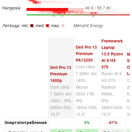
Нагрузка
40.3 / 55.7 Вт
Легенда: min:
, med:
, max:
Metrahit Energy
Framework
Dell Pro 13
Laptop
Premium
13.5 Ryzen
Mi
PA13250
AI 9 HX
Su
Core Ultra
370
OL
Dell Pro 13
7 268V, Arc
Ryzen AI 9
La
Premium
140V,
HX 370,
Co
1600p
Core Ultra
Micron
Radeon
26
7 268V, Arc
2550 1TB,
890M, ,
Ki
140V, , IPS,
IPS,
IPS,
K
2560x1600,
1920x1200,
2880x1920,
O
13.3"
13.3"
13.5"
28
Энергопотребление
4%
-87%