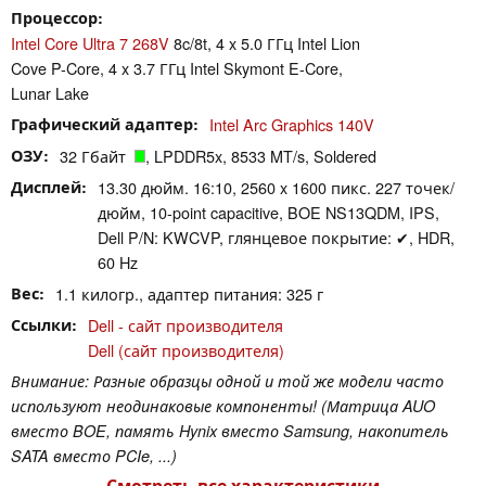
Процессор
Intel Core Ultra 7 268V
8c/8t, 4 x 5.0 ГГц Intel Lion
Cove P-Core, 4 x 3.7 ГГц Intel Skymont E-Core,
Lunar Lake
Графический адаптер
Intel Arc Graphics 140V
ОЗУ
32 Гбайт
, LPDDR5x, 8533 MT/s, Soldered
Дисплей
13.30 дюйм. 16:10, 2560 x 1600 пикс. 227 точек/
дюйм, 10-point capacitive, BOE NS13QDM, IPS,
Dell P/N: KWCVP, глянцевое покрытие: ✔, HDR,
60 Hz
Вес
1.1 килогр., адаптер питания: 325 г
Ссылки
Dell - сайт производителя
Dell (сайт производителя)
Внимание: Разные образцы одной и той же модели часто
используют неодинаковые компоненты! (Матрица AUO
вместо BOE, память Hynix вместо Samsung, накопитель
SATA вместо PCIe, ...)
Смотреть все характеристики