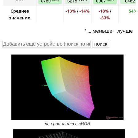
6780
6215
6967
6482
Среднее
-13%
/
-14%
-18%
/
54%
значение
-33%
* ... меньше = лучше
по сравнению с sRGB