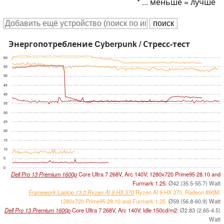
* ... меньше = лучше
Энергопотребление Cyberpunk / Стресс-тест
60
55
50
45
40
35
30
25
20
15
10
5
0
Dell Pro 13 Premium 1600p
Core Ultra 7 268V, Arc 140V; 1280x720 Prime95 28.10 and
Furmark 1.25:
Ø42 (35.5-55.7) Watt
Framework Laptop 13.5 Ryzen AI 9 HX 370
Ryzen AI 9 HX 370, Radeon 890M;
1280x720 Prime95 28.10 and Furmark 1.25:
Ø59 (56.8-60.9) Watt
Dell Pro 13 Premium 1600p
Core Ultra 7 268V, Arc 140V; Idle 150cd/m2:
Ø2.83 (2.65-4.5)
Watt