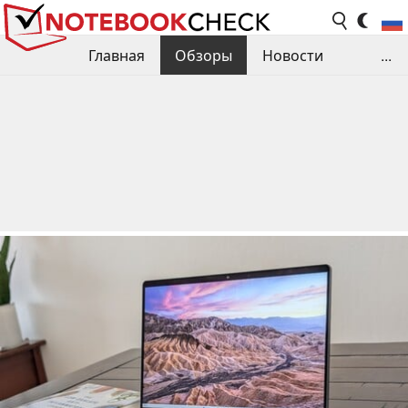
Главная
Обзоры
Новости
...
Сравнения производительности
Библиотека
Поиск обзора
Контакты