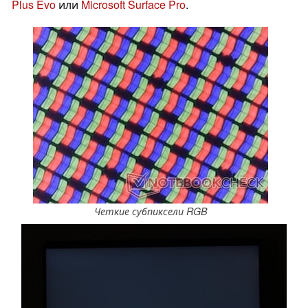
Plus Evo
или
Microsoft Surface Pro
.
Четкие субпиксели RGB