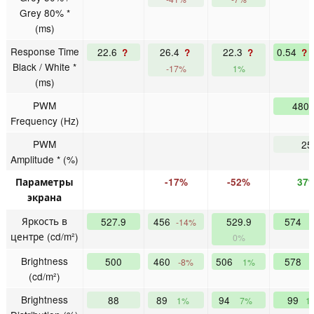
Grey 80% *
(ms)
Response Time
22.6
26.4
22.3
0.54
?
?
?
?
Black / White *
-17%
1%
(ms)
PWM
480
Frequency (Hz)
PWM
25
Amplitude * (%)
Параметры
-17%
-52%
37
экрана
Яркость в
527.9
456
529.9
574
-14%
центре (cd/m²)
0%
Brightness
500
460
506
578
-8%
1%
1
(cd/m²)
Brightness
88
89
94
99
1%
7%
1