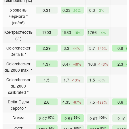
Distribution (%)
Уровень
0.31
0.23
0.3
26%
3%
чёрного *
(cd/m²)
Контрастность
1703
1983
1766
16%
4%
(:1)
Colorchecker
2.29
3.3
5.7
0.9
-44%
-149%
6
Delta E *
Colorchecker
4.37
6.47
10.6
2.3
-48%
-143%
4
dE 2000 max. *
Colorchecker
1.5
1.7
1.5
-13%
-0%
dE 2000
calibrated *
Delta E для
2.6
4.35
7.5
0.6
-67%
-188%
7
серого *
Гамма
97%
88%
106%
1
2.27
2.51
2.07
2.16
CCT
96%
105%
93%