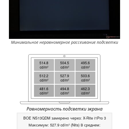
Минимальное неравномерное рассеивание подсветки
514.8
504.5
495.6
cd/m²
cd/m²
cd/m²
512.2
527.9
503.6
cd/m²
cd/m²
cd/m²
481.6
494.8
462.3
cd/m²
cd/m²
cd/m²
Равномерность подсветки экрана
BOE NS13QDM замерено через: X-Rite i1Pro 3
Максимум: 527.9 cd/m² (Nits) В среднем: