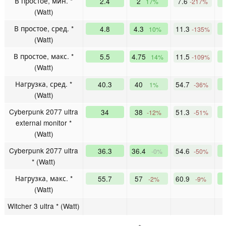
В простое, мин. *
2.4
2
7.6
17%
-217%
(Watt)
В простое, сред. *
4.8
4.3
11.3
10%
-135%
(Watt)
В простое, макс. *
5.5
4.75
11.5
14%
-109%
(Watt)
Нагрузка, сред. *
40.3
40
54.7
1%
-36%
(Watt)
Cyberpunk 2077 ultra
34
38
51.3
-12%
-51%
external monitor *
(Watt)
Cyberpunk 2077 ultra
36.3
36.4
54.6
-0%
-50%
* (Watt)
Нагрузка, макс. *
55.7
57
60.9
-2%
-9%
(Watt)
Witcher 3 ultra * (Watt)