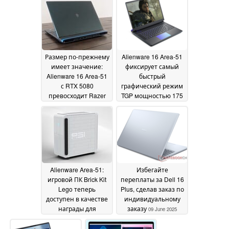
July 2025
Размер по-прежнему
Alienware 16 Area-51
имеет значение:
фиксирует самый
Alienware 16 Area-51
быстрый
с RTX 5080
графический режим
превосходит Razer
TGP мощностью 175
Blade 16 с RTX 5090
Вт за самой громкой
настройкой
13 June 2025
вентилятора
11 June
2025
Alienware Area-51:
Избегайте
игровой ПК Brick Kit
переплаты за Dell 16
Lego теперь
Plus, сделав заказ по
доступен в качестве
индивидуальному
награды для
заказу
09 June 2025
лояльных
покупателей