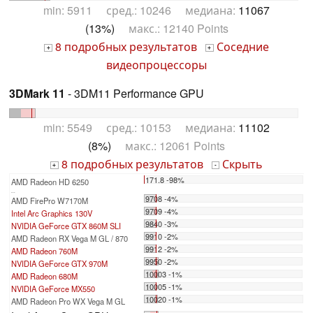
min: 5911 сред.: 10246 медиана:
11067
(13%)
макс.: 12140 Points
8 подробных результатов
Соседние
+
+
видеопроцессоры
3DMark 11
- 3DM11 Performance GPU
min: 5549 сред.: 10153 медиана:
11102
(8%)
макс.: 12061 Points
8 подробных результатов
Скрыть
+
-
171.8 -98%
AMD Radeon HD 6250
...
9708 -4%
AMD FirePro W7170M
9709 -4%
Intel Arc Graphics 130V
9840 -3%
NVIDIA GeForce GTX 860M SLI
9910 -2%
AMD Radeon RX Vega M GL / 870
9912 -2%
AMD Radeon 760M
9950 -2%
NVIDIA GeForce GTX 970M
10003 -1%
AMD Radeon 680M
10005 -1%
NVIDIA GeForce MX550
10020 -1%
AMD Radeon Pro WX Vega M GL