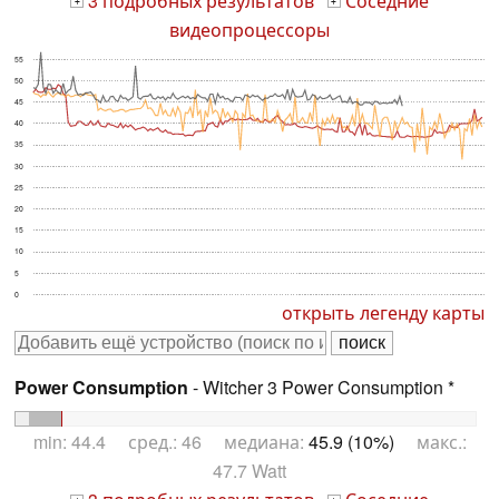
3 подробных результатов
Соседние
+
+
видеопроцессоры
55
50
45
40
35
30
25
20
15
10
5
0
открыть легенду карты
Power Consumption
- Witcher 3 Power Consumption *
min: 44.4 сред.: 46 медиана:
45.9 (10%)
макс.:
47.7 Watt