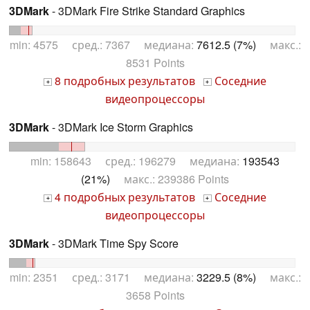
3DMark
- 3DMark Fire Strike Standard Graphics
min: 4575 сред.: 7367 медиана:
7612.5 (7%)
макс.:
8531 Points
8 подробных результатов
Соседние
+
+
видеопроцессоры
3DMark
- 3DMark Ice Storm Graphics
min: 158643 сред.: 196279 медиана:
193543
(21%)
макс.: 239386 Points
4 подробных результатов
Соседние
+
+
видеопроцессоры
3DMark
- 3DMark Time Spy Score
min: 2351 сред.: 3171 медиана:
3229.5 (8%)
макс.:
3658 Points