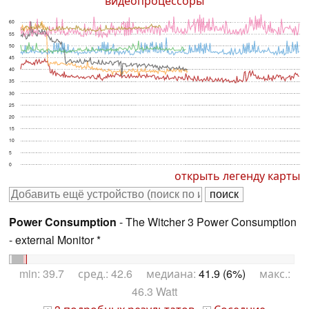
видеопроцессоры
60
55
50
45
40
35
30
25
20
15
10
5
0
открыть легенду карты
Power Consumption
- The Witcher 3 Power Consumption
- external Monitor *
min: 39.7 сред.: 42.6 медиана:
41.9 (6%)
макс.:
46.3 Watt