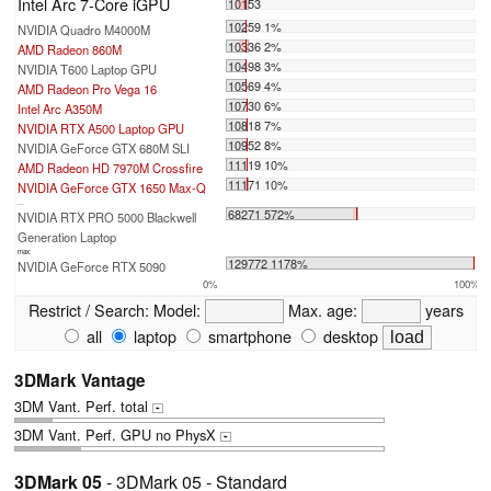
Intel Arc 7-Core iGPU
10153
10259 1%
NVIDIA Quadro M4000M
10336 2%
AMD Radeon 860M
10498 3%
NVIDIA T600 Laptop GPU
10569 4%
AMD Radeon Pro Vega 16
10730 6%
Intel Arc A350M
10818 7%
NVIDIA RTX A500 Laptop GPU
10952 8%
NVIDIA GeForce GTX 680M SLI
11119 10%
AMD Radeon HD 7970M Crossfire
11171 10%
NVIDIA GeForce GTX 1650 Max-Q
...
68271 572%
NVIDIA RTX PRO 5000 Blackwell
Generation Laptop
max:
129772 1178%
NVIDIA GeForce RTX 5090
0%
100%
Restrict / Search:
Model:
Max. age:
years
all
laptop
smartphone
desktop
3DMark Vantage
3DM Vant. Perf. total
+
3DM Vant. Perf. GPU no PhysX
+
3DMark 05
- 3DMark 05 - Standard