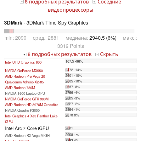
8 подробных результатов
Соседние
+
+
видеопроцессоры
3DMark
- 3DMark Time Spy Graphics
min: 2090 сред.: 2881 медиана:
2940.5 (6%)
макс.:
3319 Points
8 подробных результатов
Скрыть
+
-
107.5 -96%
Intel UHD Graphics 600
...
2472 -14%
NVIDIA GeForce MX550
2601 -10%
AMD Radeon Pro Vega 20
2605 -10%
Qualcomm Adreno X2-85
2657 -8%
AMD Radeon 780M
2766 -4%
NVIDIA T600 Laptop GPU
2805 -3%
NVIDIA GeForce GTX 980M
2827 -2%
AMD Radeon HD 8970M Crossfire
2864 -1%
NVIDIA Quadro P3000
2870 0%
Intel Graphics 4 Xe3 Panther Lake
iGPU
Intel Arc 7-Core iGPU
2881
2908 1%
AMD Radeon RX Vega M GH
2993 4%