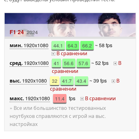
F1 24
2024
мин.
1920x1080
44.1
64.3
66.2
~ 58 fps
В сравнении
+
сред.
1920x1080
41
56.6
57.6
~ 52 fps
В
+
сравнении
выс.
1920x1080
32
41.7
43.4
~ 39 fps
В
+
сравнении
макс.
1920x1080
11.4
fps
В сравнении
+
» Все или большинство тестированных
ноутбуков справляются с игрой на выс.
настройках