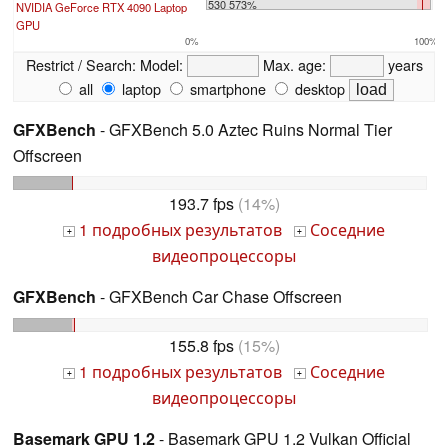
530 573%
NVIDIA GeForce RTX 4090 Laptop
GPU
0%
100%
Restrict / Search:
Model:
Max. age:
years
all
laptop
smartphone
desktop
GFXBench
- GFXBench 5.0 Aztec Ruins Normal Tier
Offscreen
193.7 fps
(14%)
1 подробных результатов
Соседние
+
+
видеопроцессоры
GFXBench
- GFXBench Car Chase Offscreen
155.8 fps
(15%)
1 подробных результатов
Соседние
+
+
видеопроцессоры
Basemark GPU 1.2
- Basemark GPU 1.2 Vulkan Official