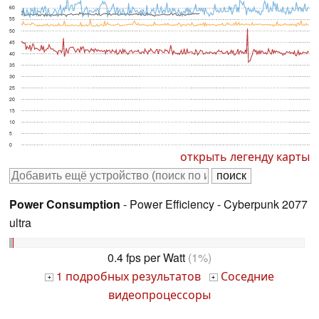
60
55
50
45
40
35
30
25
20
15
10
5
0
открыть легенду карты
Power Consumption
- Power Efficiency - Cyberpunk 2077
ultra
0.4 fps per Watt
(1%)
1 подробных результатов
Соседние
+
+
видеопроцессоры