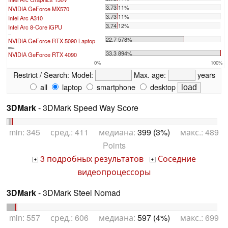
3.73 11%
NVIDIA GeForce MX570
3.73 11%
Intel Arc A310
3.74 12%
Intel Arc 8-Core iGPU
...
22.7 578%
NVIDIA GeForce RTX 5090 Laptop
max:
33.3 894%
NVIDIA GeForce RTX 4090
0%
100%
Restrict / Search:
Model:
Max. age:
years
all
laptop
smartphone
desktop
3DMark
- 3DMark Speed Way Score
min: 345 сред.: 411 медиана:
399 (3%)
макс.: 489
Points
3 подробных результатов
Соседние
+
+
видеопроцессоры
3DMark
- 3DMark Steel Nomad
min: 557 сред.: 606 медиана:
597 (4%)
макс.: 699