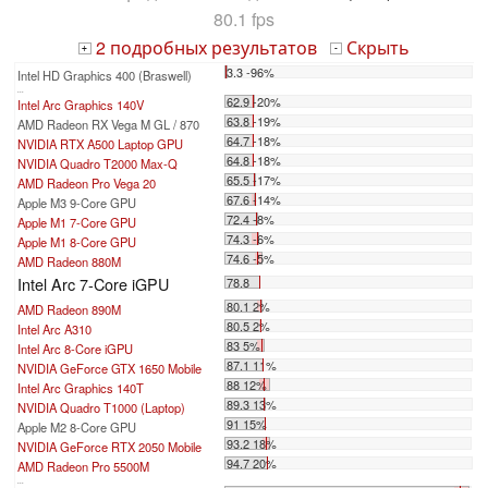
80.1 fps
2 подробных результатов
Скрыть
+
-
3.3 -96%
Intel HD Graphics 400 (Braswell)
...
62.9 -20%
Intel Arc Graphics 140V
63.8 -19%
AMD Radeon RX Vega M GL / 870
64.7 -18%
NVIDIA RTX A500 Laptop GPU
64.8 -18%
NVIDIA Quadro T2000 Max-Q
65.5 -17%
AMD Radeon Pro Vega 20
67.6 -14%
Apple M3 9-Core GPU
72.4 -8%
Apple M1 7-Core GPU
74.3 -6%
Apple M1 8-Core GPU
74.6 -5%
AMD Radeon 880M
Intel Arc 7-Core iGPU
78.8
80.1 2%
AMD Radeon 890M
80.5 2%
Intel Arc A310
83 5%
Intel Arc 8-Core iGPU
87.1 11%
NVIDIA GeForce GTX 1650 Mobile
88 12%
Intel Arc Graphics 140T
89.3 13%
NVIDIA Quadro T1000 (Laptop)
91 15%
Apple M2 8-Core GPU
93.2 18%
NVIDIA GeForce RTX 2050 Mobile
94.7 20%
AMD Radeon Pro 5500M
...