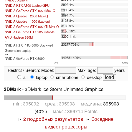
Intel Arc A350M
2995 4%
NVIDIA RTX A500 Laptop GPU
2998 4%
NVIDIA GeForce GTX 1650 Max-Q
3094 7%
NVIDIA Quadro T2000 Max-Q
3123 8%
NVIDIA Quadro T1000 (Laptop)
3139 9%
NVIDIA GeForce GTX 1650 Ti Max-Q
3155 10%
NVIDIA GeForce RTX 2050 Mobile
3200 11%
AMD Radeon 880M
...
23277 708%
NVIDIA RTX PRO 5000 Blackwell
Generation Laptop
max:
44063 1429%
NVIDIA GeForce RTX 5090
0%
100%
Restrict / Search:
Model:
Max. age:
years
all
laptop
smartphone
desktop
3DMark
- 3DMark Ice Storm Unlimited Graphics
min: 395092 сред.: 395903 медиана:
395903
(40%)
макс.: 396714 Points
2 подробных результатов
Соседние
+
+
видеопроцессоры