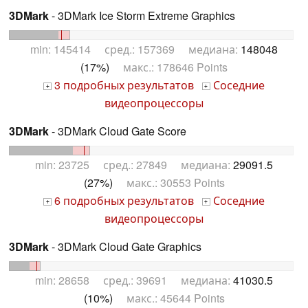
3DMark
- 3DMark Ice Storm Extreme Graphics
min: 145414 сред.: 157369 медиана:
148048
(17%)
макс.: 178646 Points
3 подробных результатов
Соседние
+
+
видеопроцессоры
3DMark
- 3DMark Cloud Gate Score
min: 23725 сред.: 27849 медиана:
29091.5
(27%)
макс.: 30553 Points
6 подробных результатов
Соседние
+
+
видеопроцессоры
3DMark
- 3DMark Cloud Gate Graphics
min: 28658 сред.: 39691 медиана:
41030.5
(10%)
макс.: 45644 Points