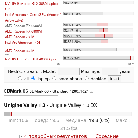
48758 9%
NVIDIA GeForce RTX 3060 Laptop
GPU
50821 13%
Intel Graphics 4-Core iGPU (Meteor /
Arrow Lake)
50971 14%
AMD Radeon RX 6600M
52117 16%
AMD Radeon RX 6800M
53563 19%
AMD Radeon 780M
53834 20%
Intel Arc Graphics 140T
...
68868 53%
AMD Radeon 860M
max:
87172 94%
NVIDIA GeForce RTX 4080 Super
0%
100%
Restrict / Search:
Model:
Max. age:
years
all
laptop
smartphone
desktop
3DMark 06
3DMark 06 - Standard 1280x1024
+
Unigine Valley 1.0
- Unigine Valley 1.0 DX
min: 16.9 сред.: 19.5 медиана:
19.8 (6%)
макс.:
21.5 fps
4 подробных результатов
Соседние
+
+