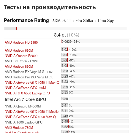
Тесты на производительность
Performance Rating
- 3DMark 11 + Fire Strike + Time Spy
3.4 pt
(10%)
0.0639 -98%
AMD Radeon HD 8180
...
3.02 -10%
AMD Radeon 680M
3.02 -10%
NVIDIA Quadro P2000
3.06 -9%
AMD FirePro W7170M
3.08 -8%
AMD Radeon 860M
3.23 -4%
AMD Radeon RX Vega M GL / 870
3.23 -4%
AMD Radeon Pro WX Vega M GL
3.23 -4%
NVIDIA GeForce GTX 1050 Ti Max-Q
3.29 -2%
NVIDIA GeForce GTX 970M
3.35 0%
NVIDIA RTX A500 Laptop GPU
Intel Arc 7-Core iGPU
3.35
3.4 1%
NVIDIA Quadro M4000M
3.41 2%
NVIDIA GeForce GTX 1050 Ti Mobile
3.43 2%
NVIDIA GeForce GTX 1650 Max-Q
3.49 4%
NVIDIA T600 Laptop GPU
3.52 5%
AMD Radeon 780M
3.73 11%
Intel Arc Graphics 130V