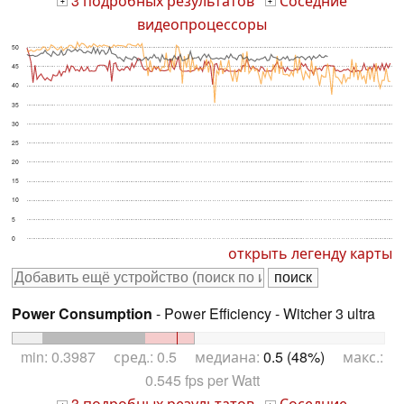
3 подробных результатов
Соседние
+
+
видеопроцессоры
50
45
40
35
30
25
20
15
10
5
0
открыть легенду карты
Power Consumption
- Power Efficiency - Witcher 3 ultra
min: 0.3987 сред.: 0.5 медиана:
0.5 (48%)
макс.:
0.545 fps per Watt
3 подробных результатов
Соседние