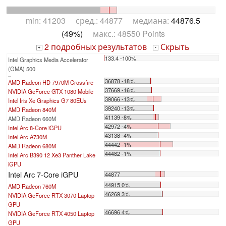
min: 41203 сред.: 44877 медиана:
44876.5
(49%)
макс.: 48550 Points
2 подробных результатов
Скрыть
+
-
133.4 -100%
Intel Graphics Media Accelerator
(GMA) 500
...
36878 -18%
AMD Radeon HD 7970M Crossfire
37669 -16%
NVIDIA GeForce GTX 1080 Mobile
39066 -13%
Intel Iris Xe Graphics G7 80EUs
39240 -13%
AMD Radeon 840M
41139 -8%
AMD Radeon 660M
42972 -4%
Intel Arc 8-Core iGPU
43138 -4%
Intel Arc A730M
44442 -1%
AMD Radeon 680M
44482 -1%
Intel Arc B390 12 Xe3 Panther Lake
iGPU
Intel Arc 7-Core iGPU
44877
44915 0%
AMD Radeon 760M
46269 3%
NVIDIA GeForce RTX 3070 Laptop
GPU
46696 4%
NVIDIA GeForce RTX 4050 Laptop
GPU