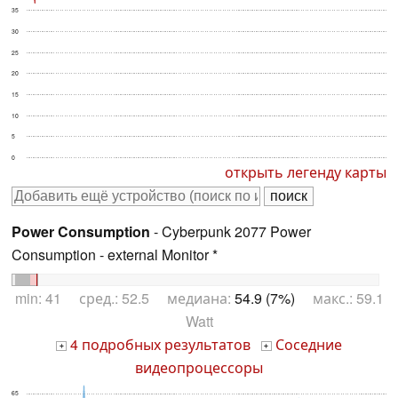
35
30
25
20
15
10
5
0
открыть легенду карты
Power Consumption
- Cyberpunk 2077 Power
Consumption - external Monitor *
min: 41 сред.: 52.5 медиана:
54.9 (7%)
макс.: 59.1
Watt
4 подробных результатов
Соседние
+
+
видеопроцессоры
65