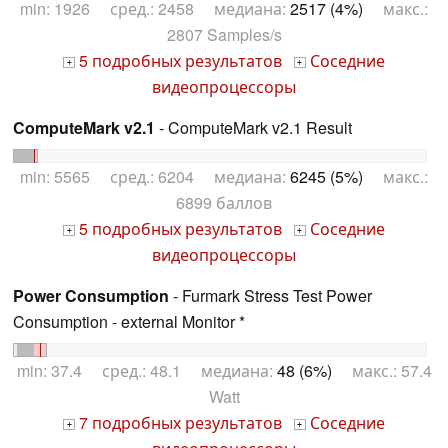
min: 1926 сред.: 2458 медиана:
2517 (4%)
макс.:
2807 Samples/s
5 подробных результатов
Соседние
+
+
видеопроцессоры
ComputeMark v2.1
- ComputeMark v2.1 Result
min: 5565 сред.: 6204 медиана:
6245 (5%)
макс.:
6899 баллов
5 подробных результатов
Соседние
+
+
видеопроцессоры
Power Consumption
- Furmark Stress Test Power
Consumption - external Monitor *
min: 37.4 сред.: 48.1 медиана:
48 (6%)
макс.: 57.4
Watt
7 подробных результатов
Соседние
+
+