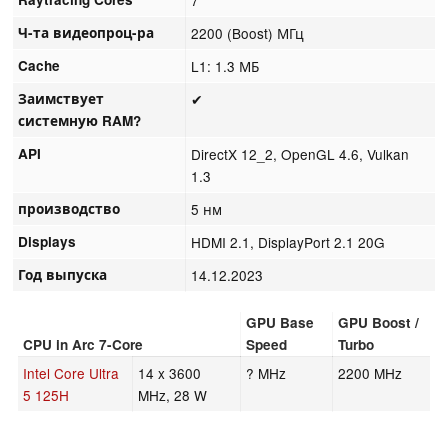
Ч-та видеопроц-ра
2200 (Boost) МГц
Cache
L1: 1.3 МБ
Заимствует
✔
системную RAM?
API
DirectX 12_2, OpenGL 4.6, Vulkan
1.3
производство
5 нм
Displays
HDMI 2.1, DisplayPort 2.1 20G
Год выпуска
14.12.2023
GPU Base
GPU Boost /
CPU in Arc 7-Core
Speed
Turbo
Intel Core Ultra
14 x 3600
? MHz
2200 MHz
5 125H
MHz, 28 W