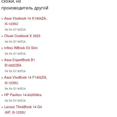
схожи, но
производитель другой
Asus Vivobook 14 X1404ZA,
i5-1235U
Iris Xe G7 80EUs
Chuwi Corebook X 2023
Iris Xe G7 80EUs
Infinix INBook X3 Slim
Iris Xe G7 80EUs
Asus ExpertBook B1
B1402CBA
Iris Xe G7 80EUs
Asus VivoBook 14 F1402ZA,
i5-1235U
Iris Xe G7 80EUs
HP Pavilion 14-dv2009ns
Iris Xe G7 80EUs
Lenovo ThinkBook 14 G4
IAP, i5-1235U