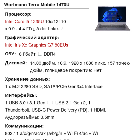
Wortmann Terra Mobile 1470U
Процессор
Intel Core i5-1235U
10c/12t 10
x 0.9 - 4.4 ГГц, Alder Lake-U
Графический адаптер
Intel Iris Xe Graphics G7 80EUs
ОЗУ
8 Гбайт
, DDR4
Дисплей
14.00 дюйм. 16:9, 1920 x 1080 пикс. 157 точек/
дюйм, глянцевое покрытие: Нет
Хранение данных
1 x M.2 2280 SSD, SATA/PCIe Gen3x4 Interface
Интерфейсы
1 USB 3.0 / 3.1 Gen 1, 1 USB 3.1 Gen 2, 1
Thunderbolt, USB-C Power Delivery (PD), 1 HDMI,
Аудиоразъёмы: 3.5mm
Коммуникации
802.11 a/b/g/n/ac/ax (a/b/g/n = Wi-Fi 4/ac = Wi-