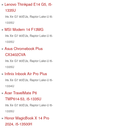
Lenovo Thinkpad E14 G5, i5-
1335U
Iris Xe G7 80EUs, Raptor Lake-U i5-
1335U
MSI Modern 14 F13MG
Iris Xe G7 80EUs, Raptor Lake-U i5-
1335U
Asus Chromebook Plus
CX3402CVA
Iris Xe G7 80EUs, Raptor Lake-U i5-
1335U
Infinix Inbook Air Pro Plus
Iris Xe G7 80EUs, Raptor Lake-U i5-
1334U
Acer TravelMate P6
TMP614-53, i5-1335U
Iris Xe G7 80EUs, Raptor Lake-U i5-
1335U
Honor MagicBook X 14 Pro
2024, i5-13500H