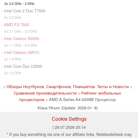
2x 2.5 GHz - 3 GHz
- Intel Core 2 Duo T7500
2x 2.2 GHz
-
AMD FX-7500
4x 2.1 GHz - 3.3 GHz
-
Intel Celeron N3350
2x 1.1 GHz - 2.4 GHz
-
Intel Celeron 2957U
2x 1.4 GHz
- Intel Core Duo U2500
2x 1.2 GHz
>
Обзоры Ноутбуков, Смартфонов, Планшетов. Тесты и Новости
>
Сравнения производительности
>
Рейтинг мобильных
процессоров
> AMD A-Series A4-4300M Процессор
Klaus Hinum (Update: 2026-01- 8)
Cookie Settings
| 29.07.2026 20:14
* If you buy something via one of our affiliate links, Notebookcheck may