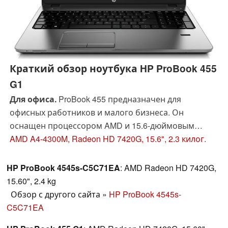
Краткий обзор ноутбука HP ProBook 455
G1
Для офиса.
ProBook 455 предназначен для
офисных работников и малого бизнеса. Он
оснащен процессором AMD и 15.6-дюймовым
матовым экраном, а работает под управлением
AMD A4-4300M, Radeon HD 7420G, 15.6", 2.3 килог.
Windows 7 Professional. Посмотрим, подходит ли он
потенциальным покупателям.
HP ProBook 4545s-C5C71EA
: AMD Radeon HD 7420G,
15.60", 2.4 kg
Обзор с другого сайта
»
HP ProBook 4545s-
C5C71EA