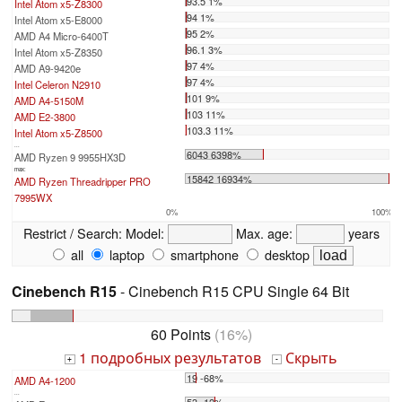
93.5 1%
Intel Atom x5-Z8300
94 1%
Intel Atom x5-E8000
95 2%
AMD A4 Micro-6400T
96.1 3%
Intel Atom x5-Z8350
97 4%
AMD A9-9420e
97 4%
Intel Celeron N2910
101 9%
AMD A4-5150M
103 11%
AMD E2-3800
103.3 11%
Intel Atom x5-Z8500
...
6043 6398%
AMD Ryzen 9 9955HX3D
max:
15842 16934%
AMD Ryzen Threadripper PRO
7995WX
0%
100%
Restrict / Search:
Model:
Max. age:
years
all
laptop
smartphone
desktop
Cinebench R15
- Cinebench R15 CPU Single 64 Bit
60 Points
(16%)
1 подробных результатов
Скрыть
+
-
19 -68%
AMD A4-1200
...