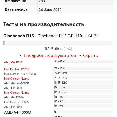
Architecture
x86
Дата анонса
30 June 2012
Тесты на производительность
Cinebench R15
- Cinebench R15 CPU Multi 64 Bit
93 Points
(1%)
1 подробных результатов
Скрыть
+
-
31 -67%
AMD A4-1200
...
72 -23%
Intel Pentium 2129Y
72.2 -22%
Intel Core 2 Duo SU7300
73.7 -21%
Intel Celeron N2840
81.5 -12%
AMD A6 Pro-7050B
84 -10%
AMD E2-9000
85.4 -8%
Intel Celeron N3350
86 -8%
AMD A6-9220e
90 -3%
Intel Celeron J3355
91 -2%
AMD E2-9010
AMD A4-4300M
93