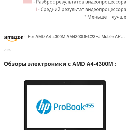
- Разброс результатов видеопроцессора
- Средний результат видеопроцессора
* Меньше = лучше
For AMD A4-4300M AM4300DEC23HJ Mobile APU CPU Processor Socket FS1r2 722pin 2.5Ghz 1MB
v1.35
Обзоры электроники с AMD A4-4300M :