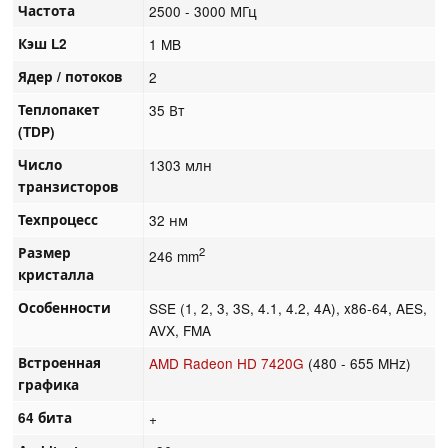
Частота
2500 - 3000 МГц
Кэш L2
1 MB
Ядер / потоков
2
Теплопакет
35 Вт
(TDP)
Число
1303 млн
транзисторов
Техпроцесс
32 нм
Размер
2
246 mm
кристалла
Особенности
SSE (1, 2, 3, 3S, 4.1, 4.2, 4A), x86-64, AES,
AVX, FMA
Встроенная
AMD Radeon HD 7420G
(480 - 655 MHz)
графика
64 бита
+