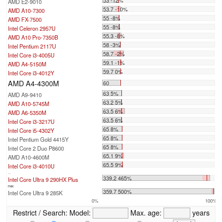
53 -12%
AMD E2-9010
53.7 -10%
AMD A10-7300
55 -8%
AMD FX-7500
55 -8%
Intel Celeron 2957U
55.3 -8%
AMD A10 Pro-7350B
58 -3%
Intel Pentium 2117U
58.7 -2%
Intel Core i3-4005U
59.1 -1%
AMD A4-5150M
59.7 0%
Intel Core i3-4012Y
AMD A4-4300M
60
63 5%
AMD A9-9410
63.2 5%
AMD A10-5745M
63.5 6%
AMD A6-5350M
63.5 6%
Intel Core i3-3217U
65 8%
Intel Core i5-4302Y
65 8%
Intel Pentium Gold 4415Y
65 8%
Intel Core 2 Duo P8600
65.1 9%
AMD A10-4600M
65.5 9%
Intel Core i3-4010U
...
339.2 465%
Intel Core Ultra 9 290HX Plus
max:
359.7 500%
Intel Core Ultra 9 285K
0%
100%
Restrict / Search:
Model:
Max. age:
years