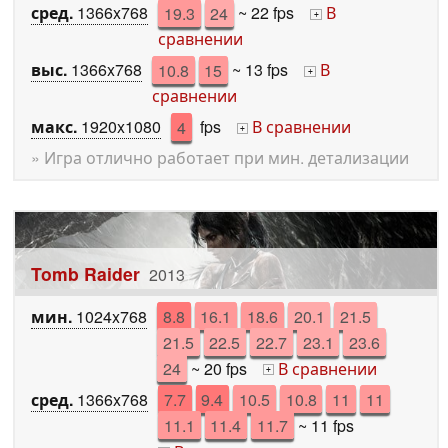
сред.
1366x768
19.3
24
~ 22 fps
В
+
сравнении
выс.
1366x768
10.8
15
~ 13 fps
В
+
сравнении
макс.
1920x1080
4
fps
В сравнении
+
» Игра отлично работает при мин. детализации
Tomb Raider
2013
мин.
1024x768
8.8
16.1
18.6
20.1
21.5
21.5
22.5
22.7
23.1
23.6
24
~ 20 fps
В сравнении
+
сред.
1366x768
7.7
9.4
10.5
10.8
11
11
11.1
11.4
11.7
~ 11 fps