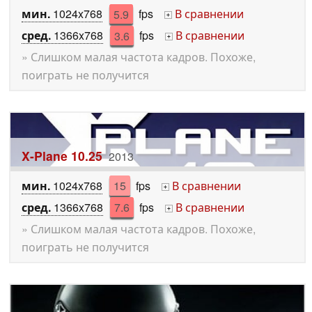
мин.
1024x768
5.9
fps
В сравнении
+
сред.
1366x768
3.6
fps
В сравнении
+
» Слишком малая частота кадров. Похоже,
поиграть не получится
X-Plane 10.25
2013
мин.
1024x768
15
fps
В сравнении
+
сред.
1366x768
7.6
fps
В сравнении
+
» Слишком малая частота кадров. Похоже,
поиграть не получится