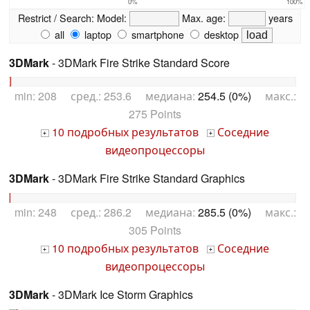
0%
100%
Restrict / Search:
Model:
Max. age:
years
all
laptop
smartphone
desktop
3DMark
- 3DMark Fire Strike Standard Score
min: 208 сред.: 253.6 медиана:
254.5 (0%)
макс.:
275 Points
10 подробных результатов
Соседние
+
+
видеопроцессоры
3DMark
- 3DMark Fire Strike Standard Graphics
min: 248 сред.: 286.2 медиана:
285.5 (0%)
макс.:
305 Points
10 подробных результатов
Соседние
+
+
видеопроцессоры
3DMark
- 3DMark Ice Storm Graphics