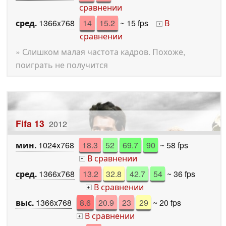
сравнении
сред.
1366x768
14
15.2
~ 15 fps
В
+
сравнении
» Слишком малая частота кадров. Похоже,
поиграть не получится
Fifa 13
2012
мин.
1024x768
18.3
52
69.7
90
~ 58 fps
В сравнении
+
сред.
1366x768
13.2
32.8
42.7
54
~ 36 fps
В сравнении
+
выс.
1366x768
8.6
20.9
23
29
~ 20 fps
В сравнении
+