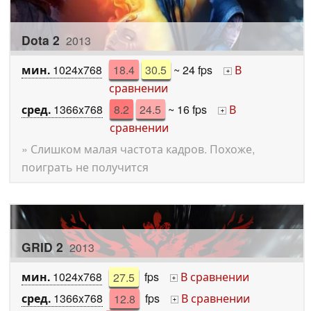
Dota 2
2013
мин.
1024x768
18.4
30.5
~ 24 fps
В
+
сравнении
сред.
1366x768
8.2
24.5
~ 16 fps
В
+
сравнении
» Слишком малая частота кадров. Похоже,
поиграть не получится
GRID 2
2013
мин.
1024x768
27.5
fps
В сравнении
+
сред.
1366x768
12.8
fps
В сравнении
+