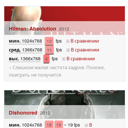
Hitman: Absolution
2012
мин.
1024x768
13
fps
В сравнении
+
сред.
1366x768
11
fps
В сравнении
+
выс.
1366x768
4
fps
В сравнении
+
» Слишком малая частота кадров. Похоже,
поиграть не получится
Dishonored
2012
мин.
1024x768
18
19
~ 19 fps
В
+