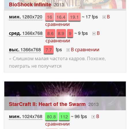
BioShock Infinite
2013
мин.
1280x720
16
16.4
19.1
~ 17 fps
В
+
сравнении
сред.
1366x768
8.6
8.9
9
~ 9 fps
В
+
сравнении
выс.
1366x768
7.7
fps
В сравнении
+
» Слишком малая частота кадров. Похоже,
поиграть не получится
StarCraft II: Heart of the Swarm
2013
мин.
1024x768
80.8
112
~ 96 fps
В
+
сравнении