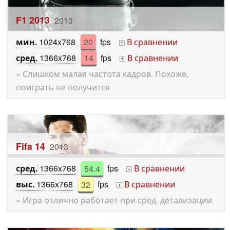
F1 2013
2013
мин.
1024x768
20
fps
В сравнении
+
сред.
1366x768
14
fps
В сравнении
+
» Слишком малая частота кадров. Похоже,
поиграть не получится
Fifa 14
2013
сред.
1366x768
54.4
fps
В сравнении
+
выс.
1366x768
32
fps
В сравнении
+
» Игра отлично работает при сред. детализации