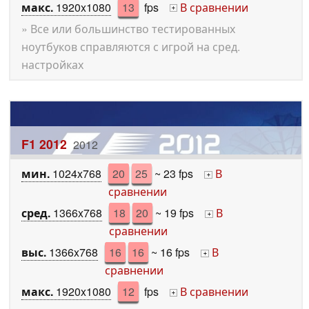
макс.
1920x1080
13
fps
В сравнении
+
» Все или большинство тестированных
ноутбуков справляются с игрой на сред.
настройках
F1 2012
2012
мин.
1024x768
20
25
~ 23 fps
В
+
сравнении
сред.
1366x768
18
20
~ 19 fps
В
+
сравнении
выс.
1366x768
16
16
~ 16 fps
В
+
сравнении
макс.
1920x1080
12
fps
В сравнении
+