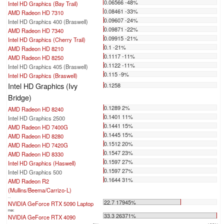
0.06566 -48%
Intel HD Graphics (Bay Trail)
0.08461 -33%
AMD Radeon HD 7310
0.09607 -24%
Intel HD Graphics 400 (Braswell)
0.09871 -22%
AMD Radeon HD 7340
0.09915 -21%
Intel HD Graphics (Cherry Trail)
0.1 -21%
AMD Radeon HD 8210
0.1117 -11%
AMD Radeon HD 8250
0.1122 -11%
Intel HD Graphics 405 (Braswell)
0.115 -9%
Intel HD Graphics (Braswell)
Intel HD Graphics (Ivy
0.1258
Bridge)
0.1289 2%
AMD Radeon HD 8240
0.1401 11%
Intel HD Graphics 2500
0.1441 15%
AMD Radeon HD 7400G
0.1445 15%
AMD Radeon HD 8280
0.1512 20%
AMD Radeon HD 7420G
0.1547 23%
AMD Radeon HD 8330
0.1597 27%
Intel HD Graphics (Haswell)
0.1597 27%
Intel HD Graphics 500
0.1644 31%
AMD Radeon R2
(Mullins/Beema/Carrizo-L)
...
22.7 17945%
NVIDIA GeForce RTX 5090 Laptop
max:
33.3 26371%
NVIDIA GeForce RTX 4090