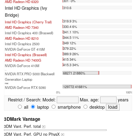
301 -3%
AMD Radeon HD 6320
Intel HD Graphics (Ivy
310.6
Bridge)
319.9 3%
Intel HD Graphics (Cherry Trail)
330.4 6%
AMD Radeon HD 7340
341.1 10%
Intel HD Graphics 400 (Braswell)
344.5 11%
AMD Radeon HD 8210
349 12%
Intel HD Graphics 2500
379 22%
NVIDIA GeForce GT 415M
389.9 26%
Intel HD Graphics (Braswell)
415 34%
AMD Radeon HD 7400G
415.3 34%
NVIDIA GeForce 410M
...
68271 21880%
NVIDIA RTX PRO 5000 Blackwell
Generation Laptop
max:
129772 41681%
NVIDIA GeForce RTX 5090
0%
100%
Restrict / Search:
Model:
Max. age:
years
all
laptop
smartphone
desktop
3DMark Vantage
3DM Vant. Perf. total
+
3DM Vant. Perf. GPU no PhysX
+