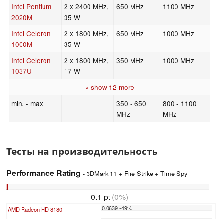
Intel Pentium
2 x 2400 MHz,
650 MHz
1100 MHz
2020M
35 W
Intel Celeron
2 x 1800 MHz,
650 MHz
1000 MHz
1000M
35 W
Intel Celeron
2 x 1800 MHz,
350 MHz
1000 MHz
1037U
17 W
» show 12 more
min. - max.
350 - 650
800 - 1100
MHz
MHz
Тесты на производительность
Performance Rating
- 3DMark 11 + Fire Strike + Time Spy
0.1 pt
(0%)
0.0639 -49%
AMD Radeon HD 8180
...