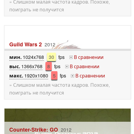
» Слишком малая частота кадров. Похоже,
поиграть не получится
Guild Wars 2
2012
мин.
1024x768
30
fps
В сравнении
+
выс.
1366x768
8
fps
В сравнении
+
макс.
1920x1080
5
fps
В сравнении
+
» Слишком малая частота кадров. Похоже,
поиграть не получится
Counter-Strike: GO
2012