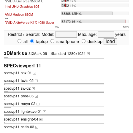
NVIDIA GeForce 9500M G
5802 14%
Intel UHD Graphics 605
...
68868 1254%
AMD Radeon 860M
max:
87172 1614%
NVIDIA GeForce RTX 4080 Super
0%
100%
Restrict / Search:
Model:
Max. age:
years
all
laptop
smartphone
desktop
3DMark 06
3DMark 06 - Standard 1280x1024
+
SPECviewperf 11
specvp11 snx-01
+
specvp11 tcvis-02
+
specvp11 sw-02
+
specvp11 proe-05
+
specvp11 maya-03
+
specvp11 lightwave-01
+
specvp11 ensight-04
+
specvp11 catia-03
+