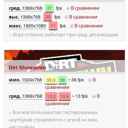
сред.
1366x768
37
fps
В сравнении
+
выс.
1366x768
20
fps
В сравнении
+
макс.
1920x1080
11
fps
В сравнении
+
» Игра отлично работает при сред. детализации
Dirt Showdown
2012
мин.
1024x768
33.3
38
~ 36 fps
В
+
сравнении
сред.
1366x768
13.2
13.5
~ 13 fps
В
+
сравнении
» Все или большинство тестированных
ноутбуков справляются с игрой на мин.
настройках