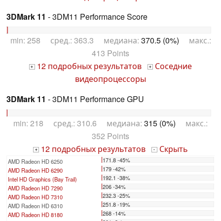
3DMark 11
- 3DM11 Performance Score
min: 258 сред.: 363.3 медиана:
370.5 (0%)
макс.:
413 Points
12 подробных результатов
Соседние
+
+
видеопроцессоры
3DMark 11
- 3DM11 Performance GPU
min: 218 сред.: 310.6 медиана:
315 (0%)
макс.:
352 Points
12 подробных результатов
Скрыть
+
-
171.8 -45%
AMD Radeon HD 6250
179 -42%
AMD Radeon HD 6290
192.1 -38%
Intel HD Graphics (Bay Trail)
206 -34%
AMD Radeon HD 7290
232.3 -25%
AMD Radeon HD 7310
251.8 -19%
AMD Radeon HD 6310
268 -14%
AMD Radeon HD 8180