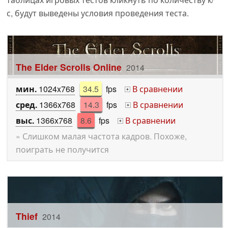
с, будут выведены условия проведения теста.
The Elder Scrolls Online
2014
мин.
1024x768
34.5
fps
В сравнении
+
сред.
1366x768
14.3
fps
В сравнении
+
выс.
1366x768
8.6
fps
В сравнении
+
» Слишком малая частота кадров. Похоже,
поиграть не получится
Thief
2014