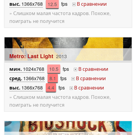
выс.
1366x768
12.5
fps
В сравнении
+
» Слишком малая частота кадров. Похоже,
поиграть не получится
Metro: Last Light
2013
мин.
1024x768
10.5
fps
В сравнении
+
сред.
1366x768
8.1
fps
В сравнении
+
выс.
1366x768
4.4
fps
В сравнении
+
» Слишком малая частота кадров. Похоже,
поиграть не получится