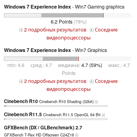
Windows 7 Experience Index
- Win7 Gaming graphics
6.2 Points
(78%)
2 подробных результатов
Соседние
+
+
видеопроцессоры
Windows 7 Experience Index
- Win7 Graphics
min: 4.6 сред.: 4.7 медиана:
4.7 (59%)
макс.: 4.7
Points
2 подробных результатов
Соседние
+
+
видеопроцессоры
Cinebench R10
Cinebench R10 Shading (32bit)
+
Cinebench R11.5
Cinebench R11.5 OpenGL 64 Bit
+
GFXBench (DX / GLBenchmark) 2.7
GFXBench T-Rex HD Offscreen C24Z16
+