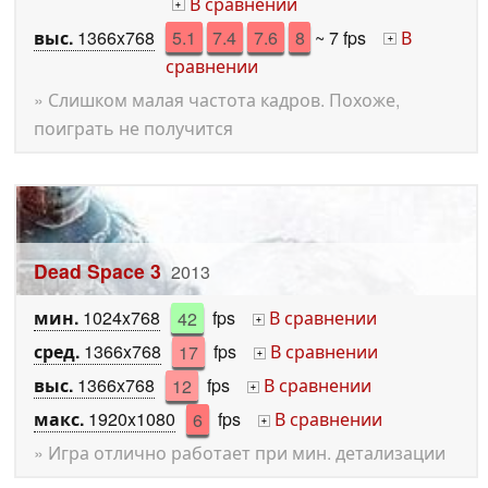
В сравнении
+
выс.
1366x768
5.1
7.4
7.6
8
~ 7 fps
В
+
сравнении
» Слишком малая частота кадров. Похоже,
поиграть не получится
Dead Space 3
2013
мин.
1024x768
42
fps
В сравнении
+
сред.
1366x768
17
fps
В сравнении
+
выс.
1366x768
12
fps
В сравнении
+
макс.
1920x1080
6
fps
В сравнении
+
» Игра отлично работает при мин. детализации