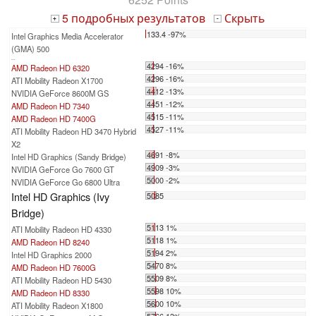
5 подробных результатов
Скрыть
+
-
133.4 -97%
Intel Graphics Media Accelerator
(GMA) 500
...
4294 -16%
AMD Radeon HD 6320
4296 -16%
ATI Mobility Radeon X1700
4412 -13%
NVIDIA GeForce 8600M GS
4451 -12%
AMD Radeon HD 7340
4515 -11%
AMD Radeon HD 7400G
4527 -11%
ATI Mobility Radeon HD 3470 Hybrid
X2
4691 -8%
Intel HD Graphics (Sandy Bridge)
4909 -3%
NVIDIA GeForce Go 7600 GT
5000 -2%
NVIDIA GeForce Go 6800 Ultra
Intel HD Graphics (Ivy
5085
Bridge)
5113 1%
ATI Mobility Radeon HD 4330
5118 1%
AMD Radeon HD 8240
5194 2%
Intel HD Graphics 2000
5470 8%
AMD Radeon HD 7600G
5509 8%
ATI Mobility Radeon HD 5430
5598 10%
AMD Radeon HD 8330
5600 10%
ATI Mobility Radeon X1800
5766 13%