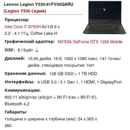
Lenovo Legion Y530-81FV00QARU
(
Legion Y530 Серия
)
Процессор
Intel Core i7-8750H
6c/12t 6 x
2.2 - 4.1 ГГц, Coffee Lake-H
Графический адаптер
NVIDIA GeForce GTX 1050 Mobile
ОЗУ
8 Гбайт
Дисплей
15.60 дюйм. 16:9, 1920 x 1080 пикс. 141 точек/
дюйм, глянцевое покрытие: Нет
Хранение данных
128 GB SSD + 1 TB HDD
Интерфейсы
4 USB 3.0 / 3.1 Gen 1, 1 HDMI, 1 DisplayPort
Коммуникации
802.11 a/b/g/n/ac (a/b/g/n = Wi-Fi 4/ac = Wi-Fi 5/),
Bluetooth 4.2
Габариты
толщина х ширина х глубина (мм): 24 x 365 x
260