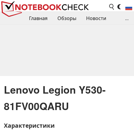
Главная
Обзоры
Новости
...
Сравнения производительности
Библиотека
Поиск обзора
Контакты
Lenovo Legion Y530-
81FV00QARU
Характеристики