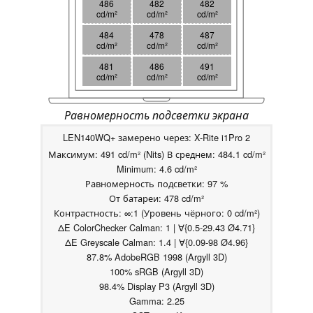
486
482
482
cd/m²
cd/m²
cd/m²
484
478
487
cd/m²
cd/m²
cd/m²
481
486
491
cd/m²
cd/m²
cd/m²
Равномерность подсветки экрана
LEN140WQ+ замерено через: X-Rite i1Pro 2
Максимум: 491 cd/m² (Nits) В среднем: 484.1 cd/m²
Minimum: 4.6 cd/m²
Равномерность подсветки: 97 %
От батареи: 478 cd/m²
Контрастность: ∞:1 (Уровень чёрного: 0 cd/m²)
ΔE ColorChecker Calman: 1 | ∀{0.5-29.43 Ø4.71}
ΔE Greyscale Calman: 1.4 | ∀{0.09-98 Ø4.96}
87.8% AdobeRGB 1998 (Argyll 3D)
100% sRGB (Argyll 3D)
98.4% Display P3 (Argyll 3D)
Gamma: 2.25