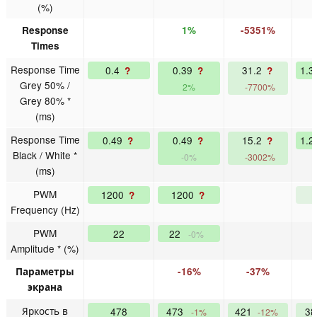
(%)
Response
1%
-5351%
Times
Response Time
0.4
0.39
31.2
1.
?
?
?
Grey 50% /
2%
-7700%
Grey 80% *
(ms)
Response Time
0.49
0.49
15.2
1.
?
?
?
Black / White *
-0%
-3002%
(ms)
PWM
1200
1200
?
?
Frequency (Hz)
PWM
22
22
-0%
Amplitude * (%)
Параметры
-16%
-37%
экрана
Яркость в
478
473
421
3
-1%
-12%