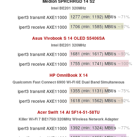
Medion SPRCHRGD 14 S2
Intel BE201 320MHz
1277
(min: 1192)
MBit/s
∼71%
iperf3 transmit AXE11000
1706
(min: 1585)
MBit/s
∼97%
iperf3 receive AXE11000
Asus Vivobook S 14 OLED S5406SA
Intel BE201 320MHz
1681
(min: 1617)
MBit/s
∼93%
iperf3 transmit AXE11000
1755
(min: 1741)
MBit/s
∼100%
iperf3 receive AXE11000
HP OmniBook X 14
Qualcomm Fast Connect 6900 Wi-Fi 6E Dual Band Simultaneous
1355
(min: 1131)
MBit/s
∼75%
iperf3 transmit AXE11000
1618
(min: 1562)
MBit/s
∼92%
iperf3 receive AXE11000
Acer Swift 14 AI SF14-51-58TU
Killer Wi-Fi 7 BE1750i 320MHz Wireless Network Adapter
1392
(min: 1324)
MBit/s
∼77%
iperf3 transmit AXE11000