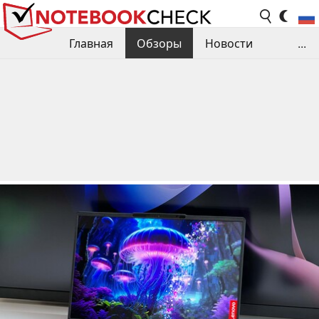
Главная
Обзоры
Новости
...
Сравнения производительности
Библиотека
Поиск обзора
Контакты