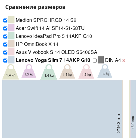
Сравнение размеров
Medion SPRCHRGD 14 S2
Acer Swift 14 AI SF14-51-58TU
Lenovo IdeaPad Pro 5 14AKP G10
HP OmniBook X 14
Asus Vivobook S 14 OLED S5406SA
Lenovo Yoga Slim 7 14AKP G10
DIN A4
❌
1.2 kg
1.3 kg
1.3 kg
1.3 kg
1.4 kg
1.4 kg
219.3 mm
221.9 mm
223.5 mm
221 mm
221 mm
225 mm
13.9 mm
15.5 mm
15.9 mm
14.3 mm
16 mm
17 mm