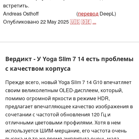
встретить.
Andreas Osthoff
(
перевод
DeepL)
,
👁
Andreas Osthoff
Опубликовано
22 May 2025
🇺🇸
🇩🇪
...
Вердикт - У Yoga Slim 7 14 есть проблемы
с качеством корпуса
Прежде всего, новый Yoga Slim 7 14 G10 впечатляет
своим великолепным OLED-дисплеем, который,
помимо огромной яркости в режиме HDR,
предлагает впечатляющее качество изображения в
сочетании с частотой обновления 120 Гц и
отличными цветовыми профилями. Хотя в нем
используется ШИМ-мерцание, его частота очень
высока и в то же время амплитуда очень мала.