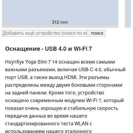
312 mm
312 mm
312 mm
310.5 mm
312.9 mm
313 mm
Оснащение - USB 4.0 и Wi-Fi 7
Ноутбук Yoga Slim 7 14 оснащен всеми самыми
важными разъемами, включая USB-C 4.0, обычный
порт USB, а также выход HDMI. Эти разъемы
распределены между двумя боковыми сторонами
на задней панели. Кроме того, устройство
оснащено современным модулем Wi-Fi 7, который
показал очень хорошую и стабильную скорость
передачи данных во время нашего
стандартизированного теста WLAN с
использованием нашего эталонного