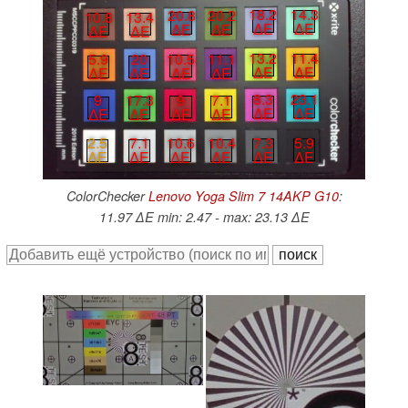
18.2
14.3
20.8
20.2
10.8
13.4
∆E
∆E
∆E
∆E
∆E
∆E
13.2
11.4
10.5
11.1
5.9
20
∆E
∆E
∆E
∆E
∆E
∆E
8.3
23.1
9
7.1
9
17.3
∆E
∆E
∆E
∆E
∆E
∆E
7.3
5.9
10.6
10.4
2.5
7.1
∆E
∆E
∆E
∆E
∆E
∆E
ColorChecker
Lenovo Yoga Slim 7 14AKP G10
:
11.97 ∆E min: 2.47 - max: 23.13 ∆E