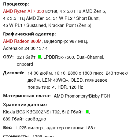
Процессор
AMD Ryzen AI 7 350
8c/16t, 4 x 5.0 ГГц AMD Zen 5,
4 x 3.5 ГГц AMD Zen 5c, 54 W PL2 / Short Burst,
45 W PL1 / Sustained, Krackan Point (Zen 5)
Графический адаптер
AMD Radeon 860M
, Видеопр-р: 967 МГц,
Adrenalon 24.30.13.14
ОЗУ
32 Гбайт
, LPDDR5x-7500, Dual-Channel,
onboard
Дисплей
14.00 дюйм. 16:10, 2880 x 1800 пикс. 243 точек/
дюйм, LEN140WQ+, OLED, глянцевое
покрытие: ✔, HDR, 120 Hz
Материнская плата
AMD Promontory/Bixby FCH
Хранение данных
Kioxia BG6 KBG60ZNS1T02, 512 Гбайт
,
889 Гбайт свободно
Вес
1.225 килогр., адаптер питания: 188 г
Стоимость
1299 евро