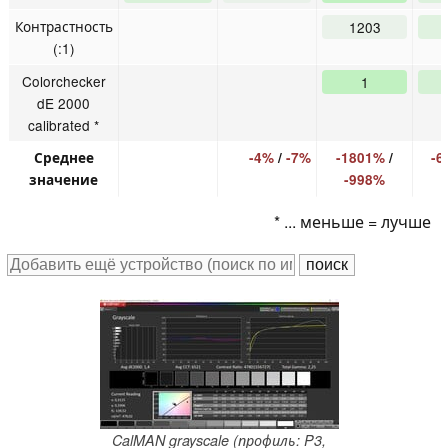
Контрастность
1203
(:1)
Colorchecker
1
dE 2000
calibrated *
Среднее
-4%
/
-7%
-1801%
/
-6
значение
-998%
* ... меньше = лучше
CalMAN grayscale (профиль: P3,