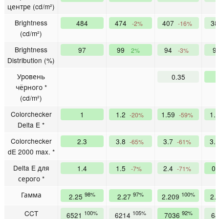
центре (cd/m²)
Brightness
484
474
407
3
-2%
-16%
(cd/m²)
Brightness
97
99
94
9
2%
-3%
Distribution (%)
Уровень
0.35
чёрного *
(cd/m²)
Colorchecker
1
1.2
1.59
1.
-20%
-59%
Delta E *
Colorchecker
2.3
3.8
3.7
3.
-65%
-61%
dE 2000 max. *
Delta E для
1.4
1.5
2.4
0
-7%
-71%
серого *
Гамма
98%
97%
100%
2.25
2.27
2.209
2.
CCT
100%
105%
92%
6521
6214
7036
6