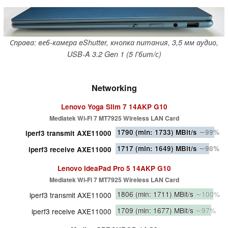
Справа: веб-камера eShutter, кнопка питания, 3,5 мм аудио,
USB-A 3.2 Gen 1 (5 Гбит/с)
Networking
Lenovo Yoga Slim 7 14AKP G10
Mediatek Wi-Fi 7 MT7925 Wireless LAN Card
1790
(min: 1733)
MBit/s
∼99%
iperf3 transmit AXE11000
1717
(min: 1649)
MBit/s
∼98%
iperf3 receive AXE11000
Lenovo IdeaPad Pro 5 14AKP G10
Mediatek Wi-Fi 7 MT7925 Wireless LAN Card
1806
(min: 1711)
MBit/s
∼100%
iperf3 transmit AXE11000
1709
(min: 1677)
MBit/s
∼97%
iperf3 receive AXE11000