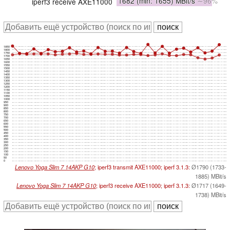
1682
(min: 1655)
MBit/s
∼96%
iperf3 receive AXE11000
1850
1800
1750
1700
1650
1600
1550
1500
1450
1400
1350
1300
1250
1200
1150
1100
1050
1000
950
900
850
800
750
700
650
600
550
500
450
400
350
300
250
200
150
100
50
0
Lenovo Yoga Slim 7 14AKP G10
; iperf3 transmit AXE11000; iperf 3.1.3:
Ø1790 (1733-
1885) MBit/s
Lenovo Yoga Slim 7 14AKP G10
; iperf3 receive AXE11000; iperf 3.1.3:
Ø1717 (1649-
1738) MBit/s