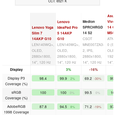
CCT: 6521 K
Asu
Medion
Viv
Lenovo
SPRCHRGD
14 
Lenovo Yoga
IdeaPad Pro
14 S2
M54
Slim 7
5 14AKP
CSOT
ATN
14AKP G10
G10
LEN140WQ+,
LEN140WQ+,
MNE007ZA3-
0 (S
OLED,
OLED,
2, IPS,
OLE
2880x1800,
2880x1800,
2880x1800,
192
14", 120 Hz
14", 120 Hz
14", 120 Hz
14",
Display
3%
-16%
Display P3
98.4
99.9
69.2
99
2%
-30%
Coverage (%)
sRGB
100
100
99.5
1
0%
0%
Coverage (%)
AdobeRGB
87.8
94.5
71.2
97
8%
-19%
1998 Coverage