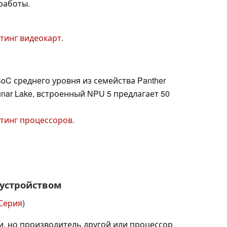
работы.
тинг видеокарт
.
oC среднего уровня из семейства Panther
Lunar Lake, встроенный NPU 5 предлагает 50
тинг процессоров
.
 устройством
 Серия
)
и, но производитель другой или процессор