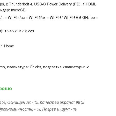
s, 2 Thunderbolt 4, USB-C Power Delivery (PD), 1 HDMI,
идер: microSD
a/b/g/n = Wi-Fi 4/ac = Wi-Fi 5/ax = Wi-Fi 6/ Wi-Fi 6E 6 GHz be =
 15.45 x 317 x 228
 11 Home
eo, клавиатура: Chiclet, подсветка клавиатуры: ✔
орошо
%, Оснащение: - %, Качество экрана: 99%
ргономичность: - %, Нагрев и шум: - %