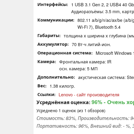
Интерфейсы
1 USB 3.1 Gen 2, 2 USB4 40 Gbp
Аудиоразъёмы: 3.5 mm, картр
Коммуникации
802.11 a/​b/​g/​n/​ac/​ax/​be (
Wi-Fi 7), Bluetooth 5.4
Габариты
толщина х ширина х глубина (мм):
Аккумулятор
70 Вт⋅ч литий-ион.
Операционная система
Microsoft Windows
Камера
Фронтальная камера: IR
осн. камера: 5 МП
Дополнительно
акустическая система: Ster
Вес
1.38 килогр.
Ссылки
Lenovo - сайт производителя
96%
- Очень х
Усреднённая оценка:
Усреднено
1
оценок (из
1
обзоров)
Стоимость: 83%, Производительность: 94
Портативность: 96%, Внешний вид: - %, Э