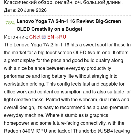
Классический обзор, онлайн, оч. большой длины,
Дата: 20 June 2026
Lenovo Yoga 7A 2-in-1 16 Review: Big-Screen
78%
OLED Creativity on a Budget
Источник:
CNet
EN→RU
The Lenovo Yoga 7A 2-in-1 16 hits a sweet spot for those in
the market for a big touchscreen OLED two-in-one. It offers
a great display for the price and good build quality along
with a nice balance between everyday productivity
performance and long battery life without straying into
workstation pricing. This config feels fast and capable for
office work and content consumption and is also suitable for
light creative tasks. Paired with the webcam, dual mics and
overall design, it's easy to recommend as a quasi-premium
everyday machine. Where it stumbles is graphics
horsepower and some future-facing connectivity, with the
Radeon 840M iGPU and lack of Thunderbolt/USB4 leaving