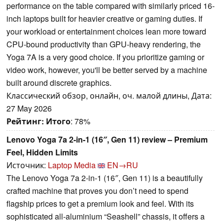
performance on the table compared with similarly priced 16-
inch laptops built for heavier creative or gaming duties. If
your workload or entertainment choices lean more toward
CPU-bound productivity than GPU-heavy rendering, the
Yoga 7A is a very good choice. If you prioritize gaming or
video work, however, you'll be better served by a machine
built around discrete graphics.
Классический обзор, онлайн, оч. малой длины, Дата:
27 May 2026
Рейтинг:
Итого
: 78%
Lenovo Yoga 7a 2-in-1 (16″, Gen 11) review – Premium
Feel, Hidden Limits
Источник:
Laptop Media
EN→RU
The Lenovo Yoga 7a 2-in-1 (16″, Gen 11) is a beautifully
crafted machine that proves you don’t need to spend
flagship prices to get a premium look and feel. With its
sophisticated all-aluminium “Seashell” chassis, it offers a