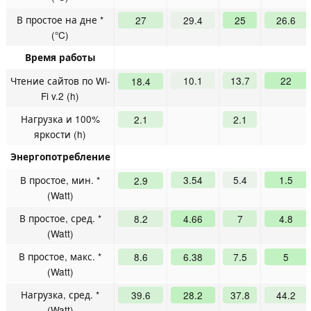
В простое на дне *
27
29.4
25
26.6
(°C)
Время работы
Чтение сайтов по Wi-
10.1
13.7
22
18.4
Fi v.2 (h)
Нагрузка и 100%
2.1
2.1
яркости (h)
Энергопотребление
В простое, мин. *
3.54
5.4
1.5
2.9
(Watt)
В простое, сред. *
8.2
4.66
7
4.8
(Watt)
В простое, макс. *
8.6
6.38
7.5
5
(Watt)
Нагрузка, сред. *
39.6
28.2
37.8
44.2
(Watt)