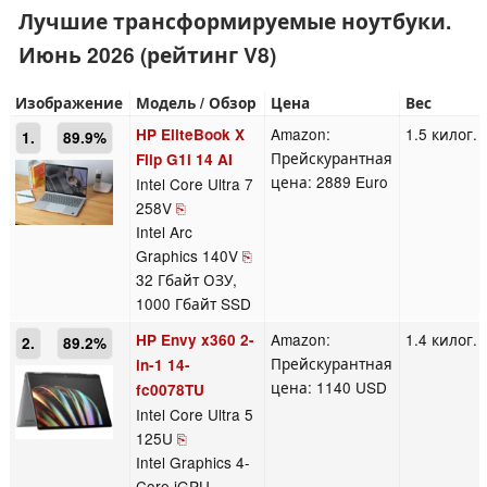
Лучшие трансформируемые ноутбуки.
Июнь 2026 (рейтинг V8)
Изображение
Модель / Обзор
Цена
Вес
Amazon:
1.5 килог.
HP EliteBook X
1.
89.9%
Прейскурантная
Flip G1i 14 AI
цена: 2889 Euro
Intel Core Ultra 7
258V
⎘
Intel Arc
Graphics 140V
⎘
32 Гбайт ОЗУ,
1000 Гбайт SSD
Amazon:
1.4 килог.
HP Envy x360 2-
2.
89.2%
Прейскурантная
in-1 14-
цена: 1140 USD
fc0078TU
Intel Core Ultra 5
125U
⎘
Intel Graphics 4-
Core iGPU