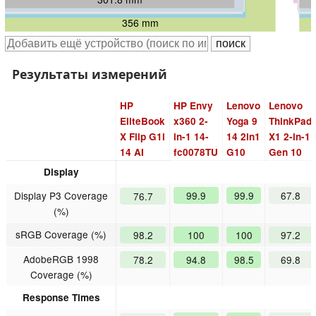
312.8 mm
313.9 mm
314 mm
316 mm
313 mm
317 mm
356 mm
Результаты измерений
HP
HP Envy
Lenovo
Lenovo
EliteBook
x360 2-
Yoga 9
ThinkPad
X Flip G1i
in-1 14-
14 2in1
X1 2-in-1
14 AI
fc0078TU
G10
Gen 10
Display
Display P3 Coverage
99.9
99.9
67.8
76.7
(%)
sRGB Coverage (%)
98.2
100
100
97.2
AdobeRGB 1998
78.2
94.8
98.5
69.8
Coverage (%)
Response Times