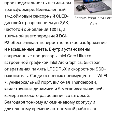
производительность в стильном
трансформере. Великолепный
14-дюймовый сенсорный OLED-
Lenovo Yoga 7 14 2in1
дисплей с разрешением до 2,8K,
G10
частотой обновления 120 Гц и
100%-ной цветопередачей DCI-
P3 обеспечивает невероятно чёткое изображение
и насыщенные цвета. Внутри установлены
современные процессоры Intel Core Ultra со
встроенной графикой Intel Arc Graphics, быстрая
оперативная память LPDDR5X и скоростной SSD-
накопитель. Среди основных преимуществ — Wi-Fi
7, универсальный порт, включая Thunderbolt 4,
качественные динамики и 5-мегапиксельная веб-
камера высокого разрешения со шторкой.
Благодаря тонкому алюминиевому корпусу и
длительному времени автономной работы он