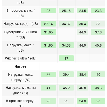
(dB)
В простое, макс. *
23
25.18
24.5
23.3
(dB)
Нагрузка, сред. * (dB)
27.14
34.37
30.4
38
Cyberpunk 2077 ultra
31.65
44.9
37.8
* (dB)
Нагрузка, макс. *
31.65
34.38
44.9
40.6
(dB)
Witcher 3 ultra * (dB)
37
Нагрев
Нагрузка, макс.
39.4
38.4
40
36
сверху * (°C)
Нагрузка, макс. на
41
45.2
46.8
38.6
дне * (°C)
В простое сверху *
26
29
24.8
25
(°C)