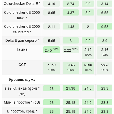
Colorchecker Delta E *
4.19
2.74
2.9
3.14
Colorchecker dE 2000
8.65
4.37
5.2
6.55
max. *
Colorchecker dE 2000
2.11
1.48
2
0.58
calibrated *
Delta E для серого *
5.65
3
2.2
3.9
Гамма
90%
99%
2.19
2.16
2.45
2.22
100%
102%
CCT
5959
6146
6150
5867
109%
106%
106%
111%
Уровень шума
в выкл. виде (фон) *
21.38
24.5
23.3
23
(dB)
Мин. в простое * (dB)
23
25.18
24.5
23.3
В простое, сред. *
23
25.18
24.5
23.3