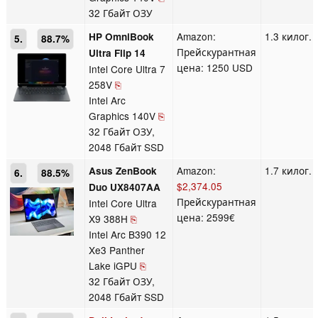
32 Гбайт ОЗУ
Amazon:
1.3 килог.
HP OmniBook
5.
88.7%
Прейскурантная
Ultra Flip 14
цена: 1250 USD
Intel Core Ultra 7
258V
⎘
Intel Arc
Graphics 140V
⎘
32 Гбайт ОЗУ,
2048 Гбайт SSD
Amazon:
1.7 килог.
Asus ZenBook
6.
88.5%
$2,374.05
Duo UX8407AA
Прейскурантная
Intel Core Ultra
цена: 2599€
X9 388H
⎘
Intel Arc B390 12
Xe3 Panther
Lake iGPU
⎘
32 Гбайт ОЗУ,
2048 Гбайт SSD