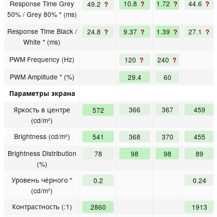
Response Time Grey
10.8
1.72
44.6
49.2
?
?
?
?
50% / Grey 80% * (ms)
Response Time Black /
24.8
9.37
1.39
27.1
?
?
?
?
White * (ms)
PWM Frequency (Hz)
120
240
?
?
PWM Amplitude * (%)
29.4
60
Параметры экрана
Яркость в центре
366
367
459
572
(cd/m²)
Brightness (cd/m²)
541
368
370
455
Brightness Distribution
78
98
98
89
(%)
Уровень чёрного *
0.2
0.24
(cd/m²)
Контрастность (:1)
2860
1913