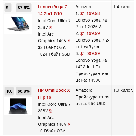
Amazon:
1.4 килог.
Lenovo Yoga 7
9.
87.6%
1.
$1,199.98
14 2in1 G10
Lenovo Yoga 7a
Intel Core Ultra 7
2-in-1 2026 A...
258V
⎘
2.
$1,199.99
Intel Arc
Lenovo Yoga 7 2-
Graphics 140V
⎘
in-1 w/Ryzen...
32 Гбайт ОЗУ,
3.
$1,099.99
1024 Гбайт SSD
Lenovo Yoga 7a
14" 2-in-1 To...
Прейскурантная
цена: 1499€
Amazon:
1.9 килог.
HP OmniBook X
10.
86.9%
Прейскурантная
Flip 16
цена: 950 USD
Intel Core Ultra 7
258V
⎘
Intel Arc
Graphics 140V
⎘
16 Гбайт ОЗУ