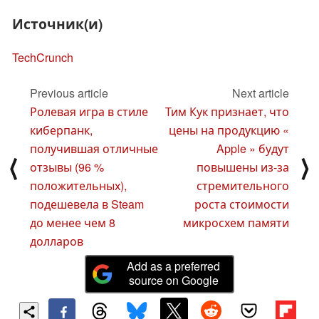
Источник(и)
TechCrunch
Previous article
Next article
Ролевая игра в стиле
Тим Кук признает, что
киберпанк,
цены на продукцию «
получившая отличные
Apple » будут
⟨
⟩
отзывы (96 %
повышены из-за
положительных),
стремительного
подешевела в Steam
роста стоимости
до менее чем 8
микросхем памяти
долларов
Add as a preferred
source on Google