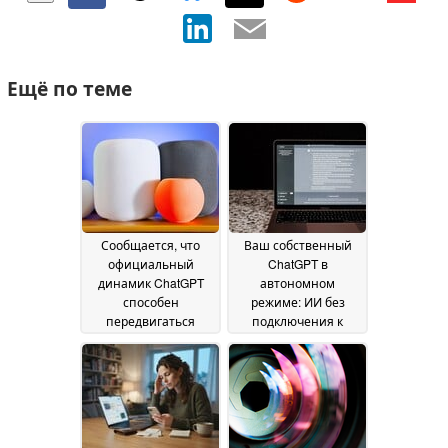
Ещё по теме
Сообщается, что
Ваш собственный
официальный
ChatGPT в
динамик ChatGPT
автономном
способен
режиме: ИИ без
передвигаться
подключения к
самостоятельно и
облаку на вашем
оснащён
ноутбуке
14 July 2026
аккумулятором и
камерой
16 July 2026