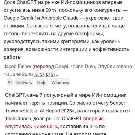
Доля ChatGPT на рынке ИИ-помощников впервые
опустилась ниже 50 %, поскольку его конкуренты —
Google Gemini и Anthropic Claude — укрепляют свои
позиции. Согласно отчету, пользователи все чаще
готовы переходить на другие платформы,
руководствуясь такими критериями, как уровень
доверия, возможности интеграции и эффективность
работы.
Jacob Fisher (
перевод
DeepL / Ninh Duy),
Опубликовано
18 June 2026
🇺🇸
🇪🇸
...
AI
Network
Софт
Windows
ChatGPT, самый популярный в мире ИИ-помощник,
начинает терять позиции. Согласно отчету Sensor
Tower «State of AI Report 2026», на который ссылается
TechCrunch, доля рынка ChatGPT
впервые
опустилась ниже 50 %
, составив 46,4 % по
состоянию на конец мая. На втором месте