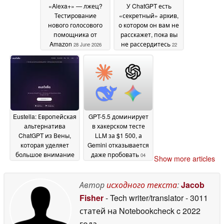
«Alexa+» — лжец?
У ChatGPT есть
Тестирование
«секретный» архив,
нового голосового
о котором он вам не
помощника от
расскажет, пока вы
Amazon
не рассердитесь
28 June 2026
22
June 2026
Eustella: Европейская
GPT-5.5 доминирует
альтернатива
в хакерском тесте
ChatGPT из Вены,
LLM за $1 500, а
которая уделяет
Gemini отказывается
большое внимание
даже пробовать
04
Show more articles
защите данных
09
June 2026
June 2026
Автор
исходного текста
:
Jacob
Fisher
- Tech writer/translator
- 3011
статей на Notebookcheck
c 2022
года