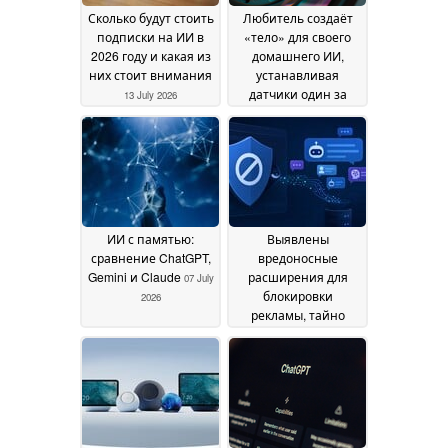
Сколько будут стоить
Любитель создаёт
подписки на ИИ в
«тело» для своего
2026 году и какая из
домашнего ИИ,
них стоит внимания
устанавливая
датчики один за
13 July 2026
другим
07 July 2026
ИИ с памятью:
Выявлены
сравнение ChatGPT,
вредоносные
Gemini и Claude
расширения для
07 July
блокировки
2026
рекламы, тайно
считывающие
тексты чатов
пользователей с
искусственным
интеллектом
30 June
2026