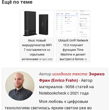
Ещё по теме
Asus: Новый
Ubiquiti UniFi Network
маршрутизатор WiFi
10.2 получает
7 поставляется со
функцию Time
скрытыми
Machine и делает
антеннами
выстрел в Sonos
08 April 2026
16
March 2026
Автор
исходного текста
:
Энрико
Фран (Enrico Frahn)
- Автор
материалов
- 9058 статей на
Notebookcheck
c 2021 года
Моя любовь к цифровым
технологиям светилась ярким светом уже во