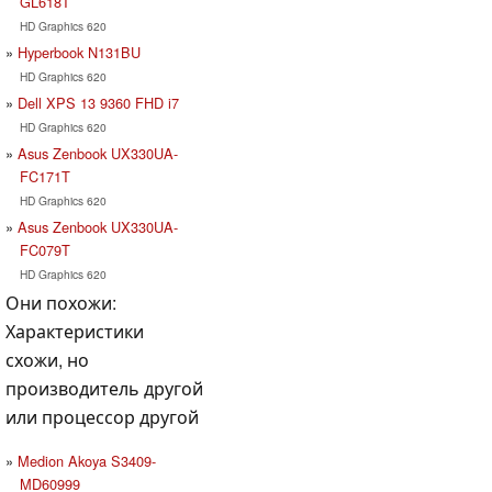
GL618T
HD Graphics 620
Hyperbook N131BU
HD Graphics 620
Dell XPS 13 9360 FHD i7
HD Graphics 620
Asus Zenbook UX330UA-
FC171T
HD Graphics 620
Asus Zenbook UX330UA-
FC079T
HD Graphics 620
Они похожи:
Характеристики
схожи, но
производитель другой
или процессор другой
Medion Akoya S3409-
MD60999