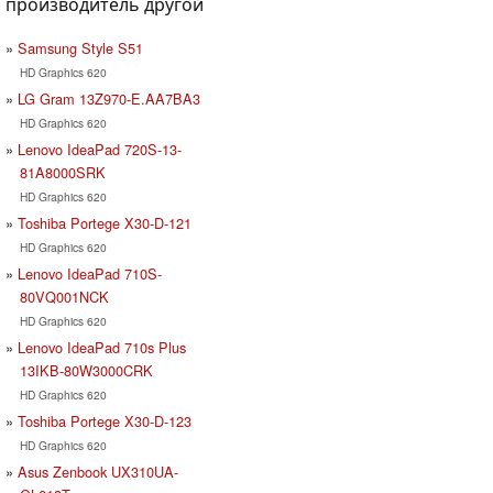
производитель другой
Samsung Style S51
HD Graphics 620
LG Gram 13Z970-E.AA7BA3
HD Graphics 620
Lenovo IdeaPad 720S-13-
81A8000SRK
HD Graphics 620
Toshiba Portege X30-D-121
HD Graphics 620
Lenovo IdeaPad 710S-
80VQ001NCK
HD Graphics 620
Lenovo IdeaPad 710s Plus
13IKB-80W3000CRK
HD Graphics 620
Toshiba Portege X30-D-123
HD Graphics 620
Asus Zenbook UX310UA-