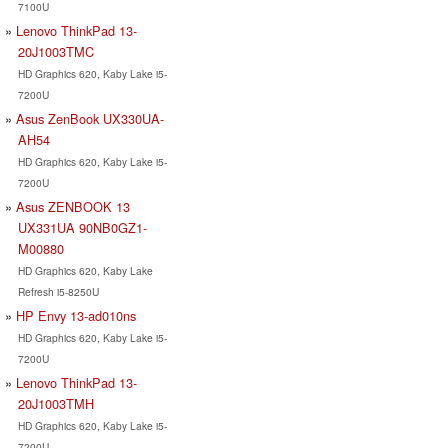
7100U
Lenovo ThinkPad 13-
20J1003TMC
HD Graphics 620, Kaby Lake i5-
7200U
Asus ZenBook UX330UA-
AH54
HD Graphics 620, Kaby Lake i5-
7200U
Asus ZENBOOK 13
UX331UA 90NB0GZ1-
M00880
HD Graphics 620, Kaby Lake
Refresh i5-8250U
HP Envy 13-ad010ns
HD Graphics 620, Kaby Lake i5-
7200U
Lenovo ThinkPad 13-
20J1003TMH
HD Graphics 620, Kaby Lake i5-
7200U