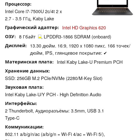
Процессор
Intel Core i7-7500U 2c/4t 2 x
2.7 - 3.5 ГГц, Kaby Lake
Графический адаптер
Intel HD Graphics 620
ОЗУ
8 Гбайт
, LPDDR3-1866 SDRAM (onboard)
Дисплей
13.30 дюйм. 16:9, 1920 x 1080 пикс. 166 точек/
дюйм, IPS, глянцевое покрытие: ✔
Материнская плата
Intel Kaby Lake-U Premium PCH
Хранение данных
SSD: 256GB M.2 PCIe/​NVMe (2280/​M-Key Slot)
Звуковая плата
Intel Kaby Lake-U/Y PCH - High Definition Audio
Интерфейсы
2 Thunderbolt, Аудиоразъёмы: 3.5mm, USB 3.1
Type-C
Коммуникации
802.11 a/b/g/n/ac (a/b/g/n = Wi-Fi 4/ac = Wi-Fi 5/),