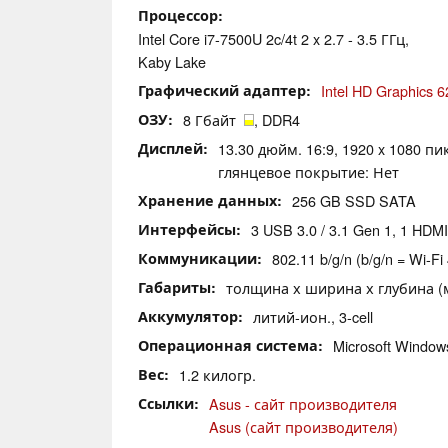
Процессор
Intel Core i7-7500U 2c/4t 2 x 2.7 - 3.5 ГГц,
Kaby Lake
Графический адаптер
Intel HD Graphics 6
ОЗУ
8 Гбайт
, DDR4
Дисплей
13.30 дюйм. 16:9, 1920 x 1080 пи
глянцевое покрытие: Нет
Хранение данных
256 GB SSD SATA
Интерфейсы
3 USB 3.0 / 3.1 Gen 1, 1 HDMI
Коммуникации
802.11 b/g/n (b/g/n = Wi-Fi 
Габариты
толщина х ширина х глубина (мм
Аккумулятор
литий-ион., 3-cell
Операционная система
Microsoft Window
Вес
1.2 килогр.
Ссылки
Asus - сайт производителя
Asus (сайт производителя)