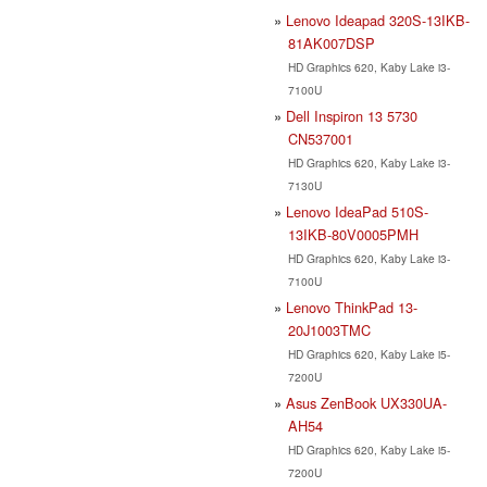
Lenovo Ideapad 320S-13IKB-
81AK007DSP
HD Graphics 620, Kaby Lake i3-
7100U
Dell Inspiron 13 5730
CN537001
HD Graphics 620, Kaby Lake i3-
7130U
Lenovo IdeaPad 510S-
13IKB-80V0005PMH
HD Graphics 620, Kaby Lake i3-
7100U
Lenovo ThinkPad 13-
20J1003TMC
HD Graphics 620, Kaby Lake i5-
7200U
Asus ZenBook UX330UA-
AH54
HD Graphics 620, Kaby Lake i5-
7200U