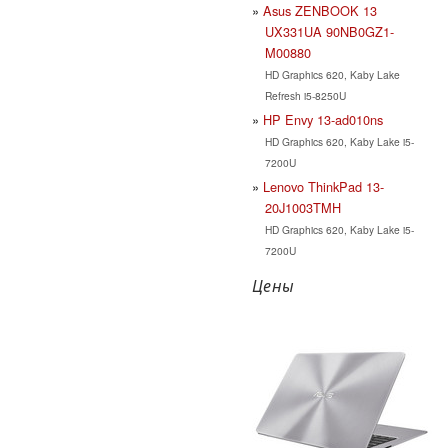
Asus ZENBOOK 13
UX331UA 90NB0GZ1-
M00880
HD Graphics 620, Kaby Lake
Refresh i5-8250U
HP Envy 13-ad010ns
HD Graphics 620, Kaby Lake i5-
7200U
Lenovo ThinkPad 13-
20J1003TMH
HD Graphics 620, Kaby Lake i5-
7200U
Цены