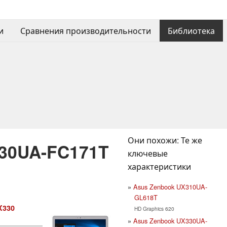
и
Сравнения производительности
Библиотека
Они похожи: Те же
30UA-FC171T
ключевые
характеристики
Asus Zenbook UX310UA-
GL618T
X330
HD Graphics 620
Asus Zenbook UX330UA-