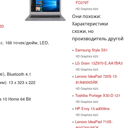
FC079T
HD Graphics 620
Они похожи:
Характеристики
20
схожи, но
производитель другой
кс. 166 точек/дюйм, LED,
Samsung Style S51
HD Graphics 620
LG Gram 13Z970-E.AA7BA3
HD Graphics 620
4/), Bluetooth 4.1
Lenovo IdeaPad 720S-13-
): 13 x 323 x 222
81A8000SRK
HD Graphics 620
Toshiba Portege X30-D-121
s 10 Home 64 Bit
HD Graphics 620
HP Envy 13-ad009ns
HD Graphics 620
Lenovo IdeaPad 710S-
80VQ001NCK