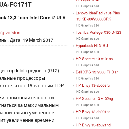
UA-FC171T
HD Graphics 620
Lenovo IdeaPad 710s Plus
 13,3" con Intel Core i7 ULV
13IKB-80W3000CRK
HD Graphics 620
rg version
Toshiba Portege X30-D-123
HD Graphics 620
ны, Дата: 19 March 2017
Hyperbook N131BU
HD Graphics 620
HP Spectre 13-v101ns
HD Graphics 620
ессор Intel среднего (GT2)
Dell XPS 13 9360 FHD i7
ральные процессоры
HD Graphics 620
это те, что с 15-ваттным TDP.
HP Envy 13-ab003ru
HD Graphics 620
ии производительности
HP Spectre 13-v102ng
 гнаться за максимальным
HD Graphics 620
HP Envy 13-ab001ns
Сравнительно умеренное
HD Graphics 620
чит увеличение времени
HP Envy 13-ab021nd