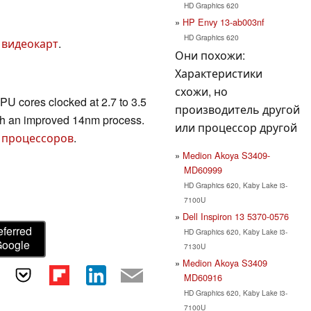
HD Graphics 620
HP Envy 13-ab003nf
HD Graphics 620
 видеокарт
.
Они похожи:
Характеристики
схожи, но
U cores clocked at 2.7 to 3.5
производитель другой
h an improved 14nm process.
или процессор другой
 процессоров
.
Medion Akoya S3409-
MD60999
HD Graphics 620, Kaby Lake i3-
7100U
Dell Inspiron 13 5370-0576
eferred
HD Graphics 620, Kaby Lake i3-
Google
7130U
Medion Akoya S3409
MD60916
HD Graphics 620, Kaby Lake i3-
7100U