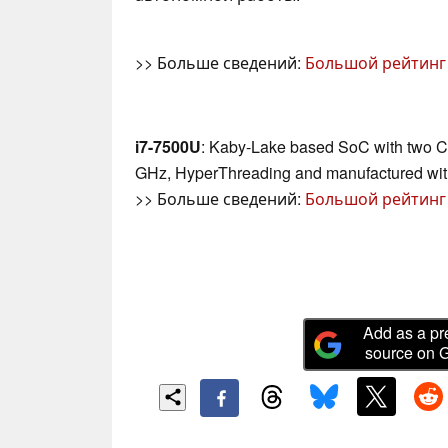
>> Больше сведений:
Большой рейтинг
i7-7500U
: Kaby-Lake based SoC with two CP
GHz, HyperThreading and manufactured wit
>> Больше сведений:
Большой рейтинг
Add as a pr
source on 