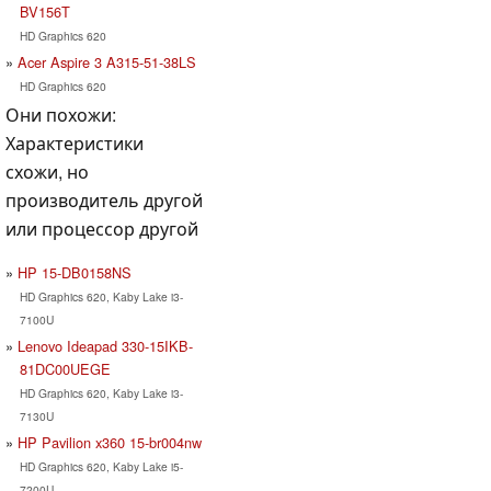
BV156T
HD Graphics 620
Acer Aspire 3 A315-51-38LS
HD Graphics 620
Они похожи:
Характеристики
схожи, но
производитель другой
или процессор другой
HP 15-DB0158NS
HD Graphics 620, Kaby Lake i3-
7100U
Lenovo Ideapad 330-15IKB-
81DC00UEGE
HD Graphics 620, Kaby Lake i3-
7130U
HP Pavilion x360 15-br004nw
HD Graphics 620, Kaby Lake i5-
7200U