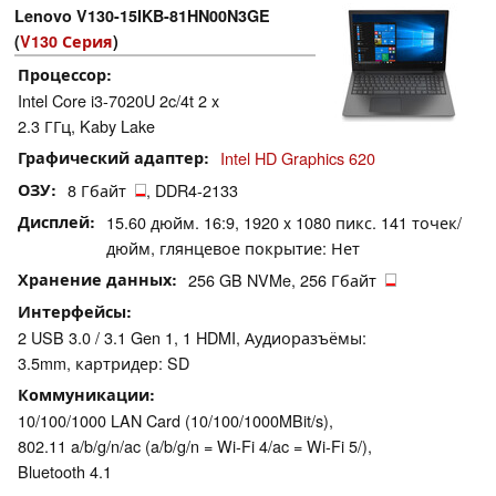
Lenovo V130-15IKB-81HN00N3GE
(
V130 Серия
)
Процессор
Intel Core i3-7020U 2c/4t 2 x
2.3 ГГц, Kaby Lake
Графический адаптер
Intel HD Graphics 620
ОЗУ
8 Гбайт
, DDR4-2133
Дисплей
15.60 дюйм. 16:9, 1920 x 1080 пикс. 141 точек/
дюйм, глянцевое покрытие: Нет
Хранение данных
256 GB NVMe, 256 Гбайт
Интерфейсы
2 USB 3.0 / 3.1 Gen 1, 1 HDMI, Аудиоразъёмы:
3.5mm, картридер: SD
Коммуникации
10/100/1000 LAN Card (10/100/1000MBit/s),
802.11 a/b/g/n/ac (a/b/g/n = Wi-Fi 4/ac = Wi-Fi 5/),
Bluetooth 4.1