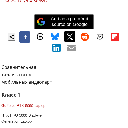
объектом интереса тех, кому важны
эффективность и производительность. Schenker
Add as a preferred
представляет M570TU как игровой ноутбук mySN
source on Google
SMG7, оборудованный процессором Intel Core 2
Extreme X9100 и новой видео картой 9800M GTX.
Сравнительная
таблица всех
мобильных видеокарт
Класс 1
GeForce RTX 5090 Laptop
RTX PRO 5000 Blackwell
Generation Laptop