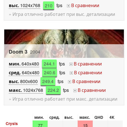
выс.
1024x768
210
fps
В сравнении
+
» Игра отлично работает при выс. детализации
Doom 3
2004
мин.
640x480
244.1
fps
В сравнении
+
сред.
640x480
240.6
fps
В сравнении
+
выс.
800x600
249.4
fps
В сравнении
+
макс.
1024x768
224.2
fps
В сравнении
+
» Игра отлично работает при макс. детализации
мин.
сред.
выс.
макс.
QHD
4K
Crysis
77
15