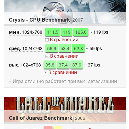
Crysis - CPU Benchmark
2007
мин.
1024x768
111.5
119
125.6
~ 119 fps
В сравнении
+
сред.
1024x768
56.6
58.4
62.8
~ 59 fps
В сравнении
+
выс.
1024x768
35.8
37.4
37.6
~ 37 fps
В сравнении
+
» Игра отлично работает при выс. детализации
Call of Juarez Benchmark
2006