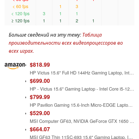
< 60 fps
1
3
< 120 fps
3
1
1
≥ 120 fps
1
1
2
1
Больше сведений на эту тему:
Таблица
производительности всех видеопроцессоров во
всех играх.
$818.99
HP Victus 15.6" Full HD 144Hz Gaming Laptop, Intel Core i5-12450H, NVIDIA GeForce RTX 3050,16GB RAM, 512GB PCIe SSD, Wi-Fi 6, Backlit Keyboard,Windows 11 Pro, Performance Blue
$699.00
HP - Victus 15.6" Gaming Laptop - Intel Core i5-12450H - 8GB Memory - NVIDIA GeForce GTX 1650-512GB SSD - Mica Silver - Model 15-fa0031dx
$799.99
HP Pavilion Gaming 15.6-Inch Micro-EDGE Laptop, Intel Core i5-9300H Processor, NVIDIA GeForce GTX 1650 (4 GB), 8 GB SDRAM, 256 GB SSD, Windows 10 Home (15-dk0020nr, Shadow Black/Acid Green)
$529.00
MSI Computer GF63, NVIDIA GeForce GTX 1650 Graphics, 15.6" 8GB 256GB Intel Core i5-10300H X4 2.5GHz Win10, Black
$664.07
MSI GF63 Thin 11SC-693 15.6" Gaming Laptop, Intel Core i5-11400H, NVIDIA GeForce GTX 1650, 8GB Memory, 256GB NVMe SSD, Windows 11