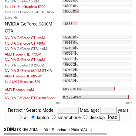
16583 0%
NVIDIA Quadro 1000M
16590 0%
Intel Iris Pro Graphics 5200
16606 0%
Intel UHD Graphics 24EUs (Alder
Lake-N)
NVIDIA GeForce 9800M
16638
GTX
16640 0%
NVIDIA GeForce GT 735M
16696 0%
NVIDIA GeForce GT 740M
16712 0%
NVIDIA GeForce GTS 360M
16766 1%
AMD Radeon HD 7730M
16882 1%
NVIDIA GeForce GT 730M
16936 2%
NVIDIA Quadro FX 2800M
16942 2%
NVIDIA GeForce 8800M GTX SLI
16944 2%
AMD Radeon HD 6850M
16972 2%
Intel UHD Graphics 620
...
68868 314%
AMD Radeon 860M
max:
87172 424%
NVIDIA GeForce RTX 4080 Super
0%
100%
Restrict / Search:
Model:
Max. age:
years
all
laptop
smartphone
desktop
3DMark 06
3DMark 06 - Standard 1280x1024
+