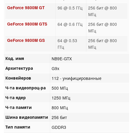
GeForce 9800M GT
96 @ 0.5 ГГц
256 бит @ 800
МГц
GeForce 9800M GTS
64 @ 0.6 ГГц
256 бит @ 800
МГц
GeForce 9800M GS
64 @ 0.53
256 бит @ 800
ГГц
МГц
Код. имя
NB9E-GTX
Архитектура
G9x
Конвейеров
112 - унифицированные
Ч-та видеопроц-ра
500 МГц
Ч-та ядер
1250 МГц
Ч-та памяти
800 МГц
Шина видеопамяти
256 бит
Тип памяти
GDDR3