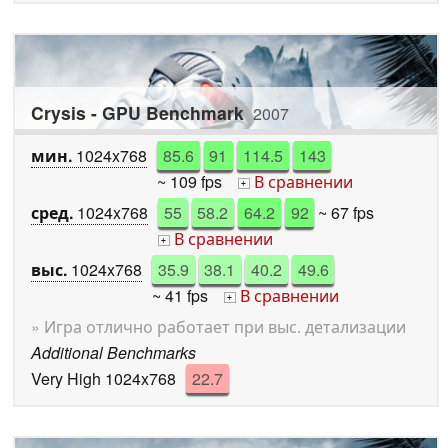
Crysis - GPU Benchmark
2007
мин.
1024x768
85.6
91
114.5
143
~ 109 fps
В сравнении
+
сред.
1024x768
55
58.2
64.2
92
~ 67 fps
В сравнении
+
выс.
1024x768
35.9
38.1
40.2
49.6
~ 41 fps
В сравнении
+
» Игра отлично работает при выс. детализации
Additional Benchmarks
Very High 1024x768
22.7