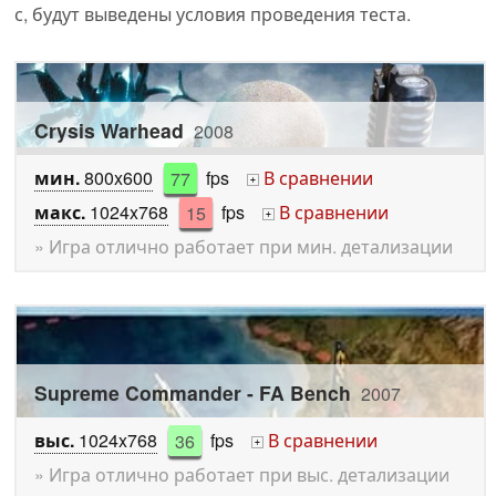
с, будут выведены условия проведения теста.
Crysis Warhead
2008
мин.
800x600
77
fps
В сравнении
+
макс.
1024x768
15
fps
В сравнении
+
» Игра отлично работает при мин. детализации
Supreme Commander - FA Bench
2007
выс.
1024x768
36
fps
В сравнении
+
» Игра отлично работает при выс. детализации