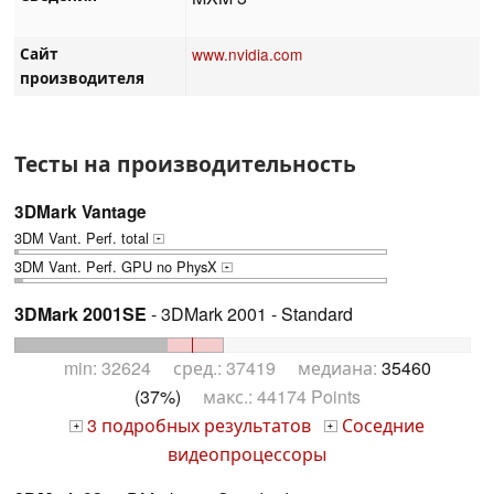
Сайт
www.nvidia.com
производителя
Тесты на производительность
3DMark Vantage
3DM Vant. Perf. total
+
3DM Vant. Perf. GPU no PhysX
+
3DMark 2001SE
- 3DMark 2001 - Standard
min: 32624 сред.: 37419 медиана:
35460
(37%)
макс.: 44174 Points
3 подробных результатов
Соседние
+
+
видеопроцессоры