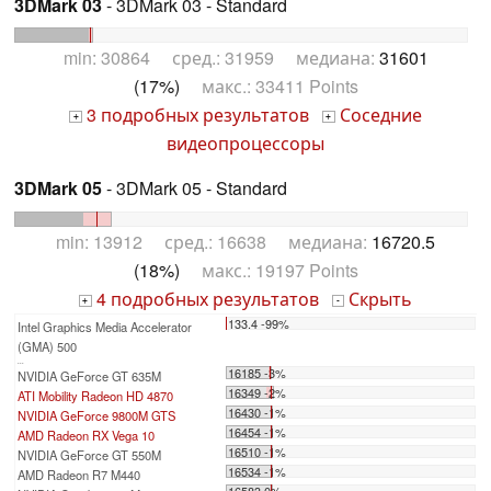
3DMark 03
- 3DMark 03 - Standard
min: 30864 сред.: 31959 медиана:
31601
(17%)
макс.: 33411 Points
3 подробных результатов
Соседние
+
+
видеопроцессоры
3DMark 05
- 3DMark 05 - Standard
min: 13912 сред.: 16638 медиана:
16720.5
(18%)
макс.: 19197 Points
4 подробных результатов
Скрыть
+
-
133.4 -99%
Intel Graphics Media Accelerator
(GMA) 500
...
16185 -3%
NVIDIA GeForce GT 635M
16349 -2%
ATI Mobility Radeon HD 4870
16430 -1%
NVIDIA GeForce 9800M GTS
16454 -1%
AMD Radeon RX Vega 10
16510 -1%
NVIDIA GeForce GT 550M
16534 -1%
AMD Radeon R7 M440