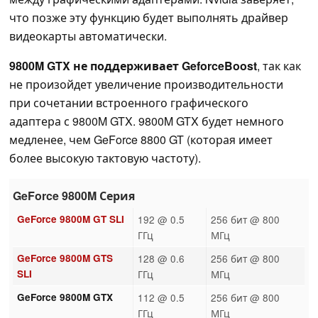
что позже эту функцию будет выполнять драйвер
видеокарты автоматически.
9800M GTX не поддерживает GeforceBoost
, так как
не произойдет увеличение производительности
при сочетании встроенного графического
адаптера с 9800M GTX. 9800M GTX будет немного
медленее, чем GeForce 8800 GT (которая имеет
более высокую тактовую частоту).
GeForce 9800M Серия
GeForce 9800M GT SLI
192 @ 0.5
256 бит @ 800
ГГц
МГц
GeForce 9800M GTS
128 @ 0.6
256 бит @ 800
SLI
ГГц
МГц
GeForce 9800M GTX
112 @ 0.5
256 бит @ 800
ГГц
МГц