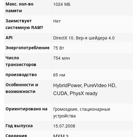
Макс. кол-во
1024 МБ
памяти
Заимствует
Нет
системную RAM?
API
DirectX 10, Вер-я шейдера 4.0
Энергопотребление
75 Вт
Число
754 млн
транзисторов
производство
65 нм
Особенности и
HybridPower, PureVideo HD,
возможности
CUDA, PhysX ready
Ориентировано на
Громоздкие, стационарные
устройства
Год выпуска
15.07.2008
Сведения
MXM 3