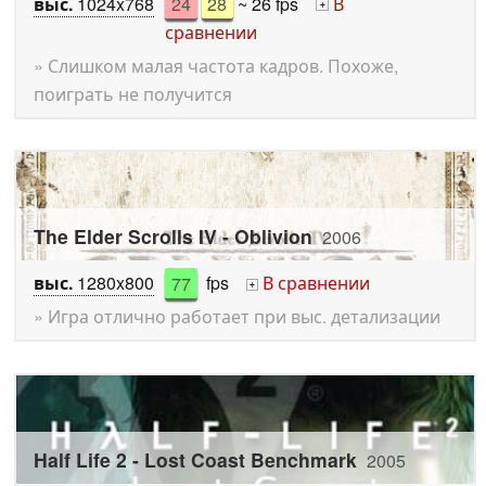
выс.
1024x768
24
28
~ 26 fps
В
+
сравнении
» Слишком малая частота кадров. Похоже,
поиграть не получится
The Elder Scrolls IV - Oblivion
2006
выс.
1280x800
77
fps
В сравнении
+
» Игра отлично работает при выс. детализации
Half Life 2 - Lost Coast Benchmark
2005