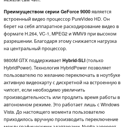
Преимуществом серии GeForce 9000
является
встроенный видео процессор PureVideo HD. Он
берет на себя аппаратное раскодирование видео в
формате H.264, VC-1, MPEG2 и WMV9
при высоком
разрешении. Благодаря этому снижается нагрузка
на центральный процессор.
9800M GTX поддерживает
Hybrid-SLI
(только
HybridPower). Технология HybridPower
позволяет
пользователю по желанию переключать в ноутбуке
активную видеокарту с дискретной на встроенную в
чипсет, если необходимо увеличить
производительность или продлить время работы в
автономном режиме. Это работает лишь с Windows
Vista. До настоящего момента пользователю
приходилось вручную производить переключение
между графическими адаптерами. Nvidia заверяет,