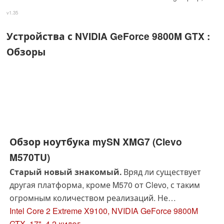
v1.35
Устройства с NVIDIA GeForce 9800M GTX :
Обзоры
Обзор ноутбука mySN XMG7 (Clevo
M570TU)
Старый новый знакомый.
Вряд ли существует
другая платформа, кроме M570 от Clevo, с таким
огромным количеством реализаций. Не
удивительно, что этот новомодный 17 дюймовый
Intel Core 2 Extreme X9100, NVIDIA GeForce 9800M
ноутбуклидирует в плане технологий и является
GTX, 17", 4.2 килог.