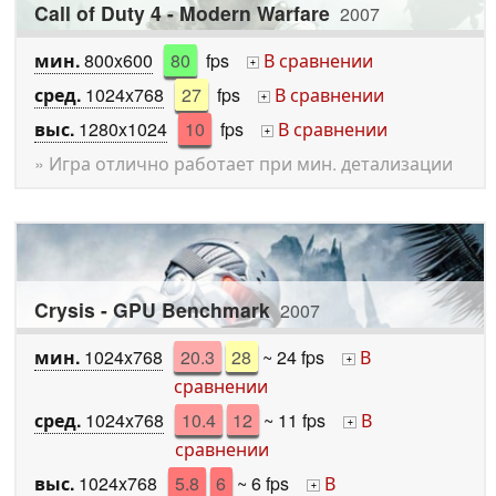
Call of Duty 4 - Modern Warfare
2007
мин.
800x600
80
fps
В сравнении
+
сред.
1024x768
27
fps
В сравнении
+
выс.
1280x1024
10
fps
В сравнении
+
» Игра отлично работает при мин. детализации
Crysis - GPU Benchmark
2007
мин.
1024x768
20.3
28
~ 24 fps
В
+
сравнении
сред.
1024x768
10.4
12
~ 11 fps
В
+
сравнении
выс.
1024x768
5.8
6
~ 6 fps
В
+