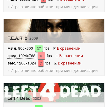
» Игра отлично работает при мин. детализации
F.E.A.R. 2
2009
мин.
800x600
37
fps
В сравнении
+
сред.
1024x768
13
fps
В сравнении
+
выс.
1280x1024
7
fps
В сравнении
+
» Игра отлично работает при мин. детализации
Left 4 Dead
2008