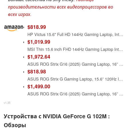
производительности всех видеопроцессоров во
всех играх.
$818.99
HP Victus 15.6" Full HD 144Hz Gaming Laptop, Intel Core i5-12450H, NVIDIA GeForce RTX 3050,16GB RAM, 512GB PCIe SSD, Wi-Fi 6, Backlit Keyboard,Windows 11 Pro, Performance Blue
$1,019.99
MSI Thin 15.6 inch FHD 144Hz Gaming Laptop Intel Core i5-13420H NVIDIA GeForce RTX 4060-16GB DDR4 512GB SSD Gray (2025)
$1,972.64
ASUS ROG Strix G16 (2025) Gaming Laptop, 16” ROG Nebula Display 16:10 2.5K 240Hz/3ms, NVIDIA® GeForce RTX™ 5070 Laptop GPU, Intel® Core™ Ultra 9 275HX, 32GB DDR5, 2TB Gen 4 SSD, Wi-Fi 7, Win 11 Pro
$818.98
ASUS ROG Strix G Gaming Laptop, 15.6” 120Hz IPS Type Full HD, NVIDIA GeForce GTX 1660 Ti, Intel Core i5-9300H, 8GB DDR4, 512GB PCIe NVMe SSD, RGB KB, Windows 10, GL531GU-WB53
$1,499.00
ASUS ROG Strix G16 (2025) Gaming Laptop, 16” 16:10 FHD+ 165Hz/3ms Display, NVIDIA® GeForce RTX™ 5060 Laptop GPU, Intel® Core™ i9 Processor 14900HX, 16GB DDR5-5600, 1TB PCIe SSD, Wi-Fi 7, Win 11 Home
v1.35
Устройства с NVIDIA GeForce G 102M :
Обзоры