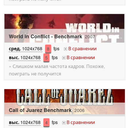
World in Conflict - Benchmark
2007
сред.
1024x768
8
fps
В сравнении
+
выс.
1024x768
5
fps
В сравнении
+
» Слишком малая частота кадров. Похоже,
поиграть не получится
Call of Juarez Benchmark
2006
выс.
1024x768
4
fps
В сравнении
+