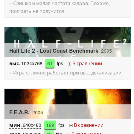
» Слишком малая частота кадров. Похоже,
поиграть не получится
Half Life 2 - Lost Coast Benchmark
2005
выс.
1024x768
61
fps
В сравнении
+
» Игра отлично работает при выс. детализации
F.E.A.R.
2005
мин.
640x480
189
fps
В сравнении
+