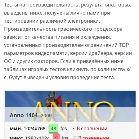
Тесты на производительность, результаты которых
выведены ниже, получены лично нами при
тестировании различной электроники.
Производительность графического процессора
зависит от качества питания и охлаждения,
установленных производителем ограничений TDP,
параметров видеопамяти, версии драйвера, версии
ОС и других факторов. Если в приведённых ниже
таблицах игровых тестов кликнуть по количеству к/
с, будут выведены условия проведения теста.
Anno 1404
2009
мин.
1024x768
48
fps
В сравнении
+
макс.
1280x1024
5
fps
В сравнении
+