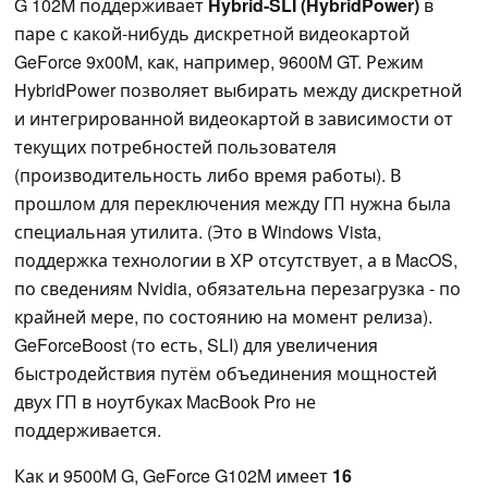
G 102M поддерживает
Hybrid-SLI (HybridPower)
в
паре с какой-нибудь дискретной видеокартой
GeForce 9x00M, как, например, 9600M GT. Режим
HybridPower позволяет выбирать между дискретной
и интегрированной видеокартой в зависимости от
текущих потребностей пользователя
(производительность либо время работы). В
прошлом для переключения между ГП нужна была
специальная утилита. (Это в Windows Vista,
поддержка технологии в XP отсутствует, а в MacOS,
по сведениям Nvidia, обязательна перезагрузка - по
крайней мере, по состоянию на момент релиза).
GeForceBoost (то есть, SLI) для увеличения
быстродействия путём объединения мощностей
двух ГП в ноутбуках MacBook Pro не
поддерживается.
Как и 9500M G, GeForce G102M имеет
16