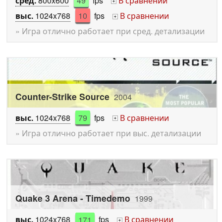
сред.
800x600
49
fps
В сравнении
+
выс.
1024x768
10
fps
В сравнении
+
» Игра отлично работает при сред. детализации
Counter-Strike Source
2004
выс.
1024x768
79
fps
В сравнении
+
» Игра отлично работает при выс. детализации
Quake 3 Arena - Timedemo
1999
выс.
1024x768
171
fps
В сравнении
+