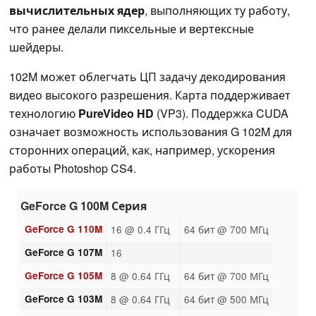
вычислительных ядер
, выполняющих ту работу,
что ранее делали пиксельные и вертексные
шейдеры.
102M может облегчать ЦП задачу декодирования
видео высокого разрешения. Карта поддерживает
технологию
PureVideo HD
(VP3). Поддержка CUDA
означает возможность использования G 102M для
сторонних операций, как, например, ускорения
работы Photoshop CS4.
GeForce G 100M Серия
GeForce G 110M
16 @ 0.4 ГГц
64 бит @ 700 МГц
GeForce G 107M
16
GeForce G 105M
8 @ 0.64 ГГц
64 бит @ 700 МГц
GeForce G 103M
8 @ 0.64 ГГц
64 бит @ 500 МГц