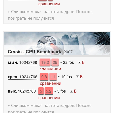
сравнении
» Слишком малая частота кадров. Похоже,
поиграть не получится
Crysis - CPU Benchmark
2007
мин.
1024x768
19.2
25
~ 22 fps
В
+
сравнении
сред.
1024x768
9.8
11
~ 10 fps
В
+
сравнении
выс.
1024x768
5
5.2
~ 5 fps
В
+
сравнении
» Слишком малая частота кадров. Похоже,
поиграть не получится