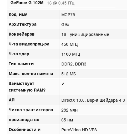
GeForce G 102M
16 @ 0.45 ГГц
Код. имя
MCP75
Архитектура
G9x
Конвейеров
16 - унифицированные
Ч-та видеопроц-ра
450 МГц
Ч-та ядер
1100 МГц
Тип памяти
DDR2, DDR3
Макс. кол-во памяти
512 МБ
Заимствует
✔
системную RAM?
API
DirectX 10.0, Вер-я шейдера 4.0
Число транзисторов
282 млн
производство
65 нм
Особенности и
PureVideo HD VP3