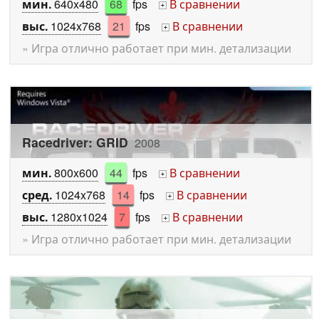
мин.
640x480
68
fps
В сравнении
+
выс.
1024x768
21
fps
В сравнении
+
» Игра отлично работает при мин. детализации
Racedriver: GRID
2008
мин.
800x600
44
fps
В сравнении
+
сред.
1024x768
14
fps
В сравнении
+
выс.
1280x1024
7
fps
В сравнении
+
» Игра отлично работает при мин. детализации