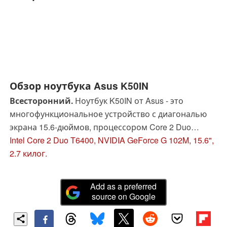
Обзор ноутбука Asus K50IN
Всесторонний.
Ноутбук K50IN от Asus - это
многофункциональное устройство с диагональю
экрана 15.6-дюймов, процессором Core 2 Duo
T6400, встроенной Nvidia G 102M и средней ценой
Intel Core 2 Duo T6400, NVIDIA GeForce G 102M, 15.6",
от 13 000 до 18 000 рублей. В нашем обзоре вы
2.7 килог.
узнаете о том как модель K50IN справляется с
различными задачами и функциями.
Add as a preferred
source on Google