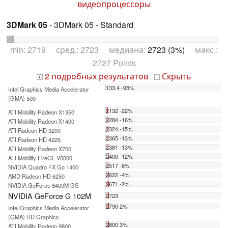
видеопроцессоры
3DMark 05
- 3DMark 05 - Standard
min: 2719 сред.: 2723 медиана:
2723 (3%)
макс.:
2727 Points
2 подробных результатов
Скрыть
+
-
133.4 -95%
Intel Graphics Media Accelerator
(GMA) 500
...
2132 -22%
ATI Mobility Radeon X1350
2284 -16%
ATI Mobility Radeon X1400
2324 -15%
ATI Radeon HD 3200
2365 -13%
ATI Radeon HD 4225
2381 -13%
ATI Mobility Radeon X700
2400 -12%
ATI Mobility FireGL V5000
2517 -8%
NVIDIA Quadro FX Go 1400
2622 -4%
AMD Radeon HD 6250
2671 -2%
NVIDIA GeForce 8400M GS
NVIDIA GeForce G 102M
2723
2790 2%
Intel Graphics Media Accelerator
(GMA) HD Graphics
2800 3%
ATI Mobility Radeon 9800