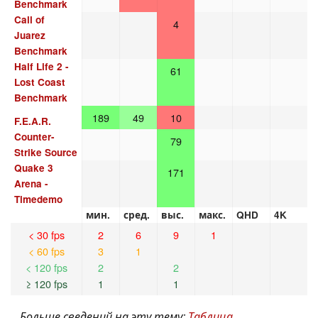
Benchmark
Call of
4
Juarez
Benchmark
Half Life 2 -
61
Lost Coast
Benchmark
189
49
10
F.E.A.R.
Counter-
79
Strike Source
Quake 3
171
Arena -
Timedemo
мин.
сред.
выс.
макс.
QHD
4K
< 30 fps
2
6
9
1
< 60 fps
3
1
< 120 fps
2
2
≥ 120 fps
1
1
Больше сведений на эту тему:
Таблица