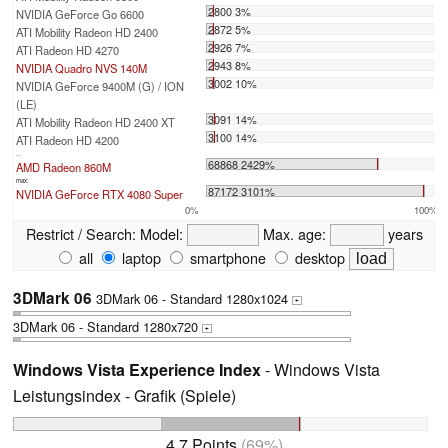
2800 3%
NVIDIA GeForce Go 6600
2872 5%
ATI Mobility Radeon HD 2400
2926 7%
ATI Radeon HD 4270
2943 8%
NVIDIA Quadro NVS 140M
3002 10%
NVIDIA GeForce 9400M (G) / ION
(LE)
3091 14%
ATI Mobility Radeon HD 2400 XT
3100 14%
ATI Radeon HD 4200
...
68868 2429%
AMD Radeon 860M
max:
87172 3101%
NVIDIA GeForce RTX 4080 Super
0%
100%
Restrict / Search:
Model:
Max. age:
years
all
laptop
smartphone
desktop
3DMark 06
3DMark 06 - Standard 1280x1024
+
3DMark 06 - Standard 1280x720
+
Windows Vista Experience Index
- Windows Vista
Leistungsindex - Grafik (Spiele)
4.7 Points
(69%)