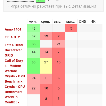
» Игра отлично работает при выс. детализации
мин.
сред.
выс.
макс.
QHD
4K
48
5
Anno 1404
37
13
7
F.E.A.R. 2
68
21
Left 4 Dead
Racedriver:
44
14
7
GRID
Call of Duty
80
27
10
4 - Modern
Warfare
Crysis - GPU
24
11
6
Benchmark
Crysis - CPU
22
10
5
Benchmark
World in
8
5
Conflict -