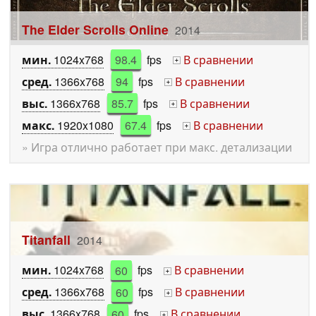
The Elder Scrolls Online
2014
мин.
1024x768
98.4
fps
В сравнении
+
сред.
1366x768
94
fps
В сравнении
+
выс.
1366x768
85.7
fps
В сравнении
+
макс.
1920x1080
67.4
fps
В сравнении
+
» Игра отлично работает при макс. детализации
Titanfall
2014
мин.
1024x768
60
fps
В сравнении
+
сред.
1366x768
60
fps
В сравнении
+
выс.
1366x768
60
fps
В сравнении
+