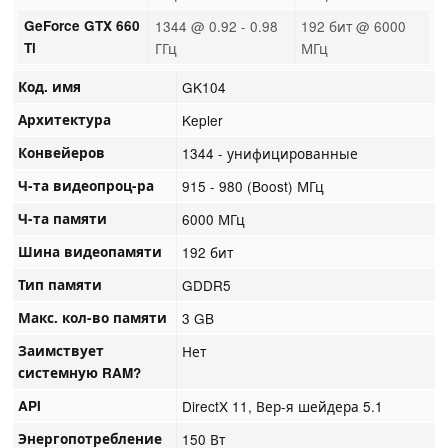
GeForce GTX 660
1344 @ 0.92 - 0.98
192 бит @ 6000
Ti
ГГц
МГц
Код. имя
GK104
Архитектура
Kepler
Конвейеров
1344 - унифицированные
Ч-та видеопроц-ра
915 - 980 (Boost) МГц
Ч-та памяти
6000 МГц
Шина видеопамяти
192 бит
Тип памяти
GDDR5
Макс. кол-во памяти
3 GB
Заимствует
Нет
системную RAM?
API
DirectX 11, Вер-я шейдера 5.1
Энергопотребление
150 Вт