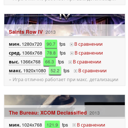
Saints Row IV
2013
мин.
1280x720
90.7
fps
В сравнении
+
сред.
1366x768
78.8
fps
В сравнении
+
выс.
1366x768
66.3
fps
В сравнении
+
макс.
1920x1080
52.2
fps
В сравнении
+
» Игра отлично работает при макс. детализации
The Bureau: XCOM Declassified
2013
мин.
1024x768
121.9
fps
В сравнении
+