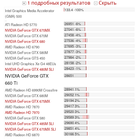
1 подробных результатов
Скрыть
+
-
133.4 -100%
Intel Graphics Media Accelerator
(GMA) 500
...
26951 -6%
ATI Radeon HD 5770
27041 -6%
NVIDIA GeForce GTX 670MX
27458 -4%
NVIDIA GeForce GTX 670M
27536 -4%
NVIDIA GeForce GTX 680
27695 -3%
AMD Radeon HD 6790
27877 -3%
NVIDIA GeForce GTX 580M
27984 -2%
NVIDIA GeForce GTS 450
28158 -2%
Intel UHD Graphics Xe G4 48EUs
28423 -1%
NVIDIA GeForce GTX 480M SLI
NVIDIA GeForce GTX
28651
660 Ti
28941 1%
AMD Radeon HD 6990M Crossfire
29052 1%
NVIDIA GeForce GTX 680M
29194 2%
NVIDIA GeForce GTX 675MX
29417 3%
AMD Radeon HD 7870
29520 3%
AMD Radeon HD 7970
29589 3%
NVIDIA GeForce GTX 580
29690 4%
NVIDIA GeForce GTX 485M SLI
29851 4%
NVIDIA GeForce GTX 670MX SLI
30166 5%
AMD Radeon HD 6870
...