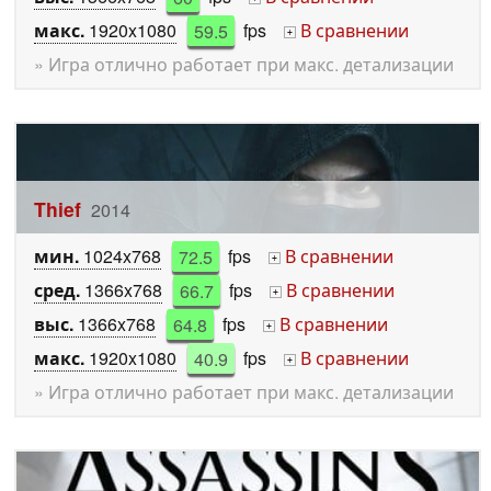
макс.
1920x1080
59.5
fps
В сравнении
+
» Игра отлично работает при макс. детализации
Thief
2014
мин.
1024x768
72.5
fps
В сравнении
+
сред.
1366x768
66.7
fps
В сравнении
+
выс.
1366x768
64.8
fps
В сравнении
+
макс.
1920x1080
40.9
fps
В сравнении
+
» Игра отлично работает при макс. детализации