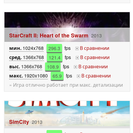
StarCraft II: Heart of the Swarm
2013
мин.
1024x768
296.3
fps
В сравнении
+
сред.
1366x768
121.4
fps
В сравнении
+
выс.
1366x768
108.9
fps
В сравнении
+
макс.
1920x1080
65.9
fps
В сравнении
+
» Игра отлично работает при макс. детализации
SimCity
2013