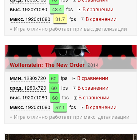
выс.
1920x1080
43.4
fps
В сравнении
+
макс.
1920x1080
31.7
fps
В сравнении
+
» Игра отлично работает при выс. детализации
Wolfenstein: The New Order
2014
мин.
1280x720
60
fps
В сравнении
+
сред.
1280x720
60
fps
В сравнении
+
выс.
1920x1080
60
fps
В сравнении
+
макс.
1920x1080
57.1
fps
В сравнении
+
» Игра отлично работает при макс. детализации