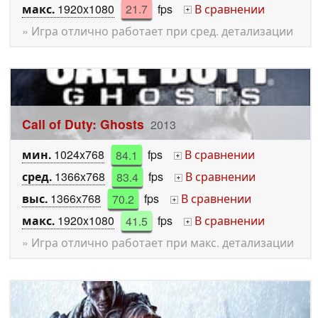
макс.
1920x1080
21.7
fps
В сравнении
+
» Игра отлично работает при сред. детализации
Call of Duty: Ghosts
2013
мин.
1024x768
84.1
fps
В сравнении
+
сред.
1366x768
83.4
fps
В сравнении
+
выс.
1366x768
70.2
fps
В сравнении
+
макс.
1920x1080
41.5
fps
В сравнении
+
» Игра отлично работает при макс. детализации