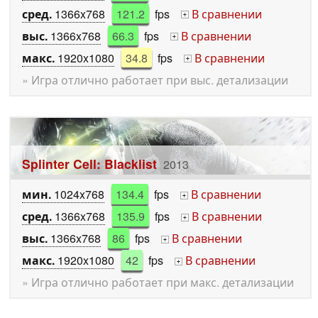
сред.
1366x768
121.2
fps
В сравнении
+
выс.
1366x768
66.3
fps
В сравнении
+
макс.
1920x1080
34.8
fps
В сравнении
+
» Игра отлично работает при выс. детализации
Splinter Cell: Blacklist
2013
мин.
1024x768
134.4
fps
В сравнении
+
сред.
1366x768
135.9
fps
В сравнении
+
выс.
1366x768
86
fps
В сравнении
+
макс.
1920x1080
42
fps
В сравнении
+
» Игра отлично работает при макс. детализации