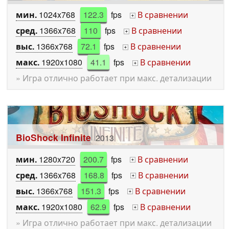
мин.
1024x768
122.3
fps
В сравнении
+
сред.
1366x768
110
fps
В сравнении
+
выс.
1366x768
72.1
fps
В сравнении
+
макс.
1920x1080
41.1
fps
В сравнении
+
» Игра отлично работает при макс. детализации
BioShock Infinite
2013
мин.
1280x720
200.7
fps
В сравнении
+
сред.
1366x768
168.8
fps
В сравнении
+
выс.
1366x768
151.3
fps
В сравнении
+
макс.
1920x1080
62.9
fps
В сравнении
+
» Игра отлично работает при макс. детализации