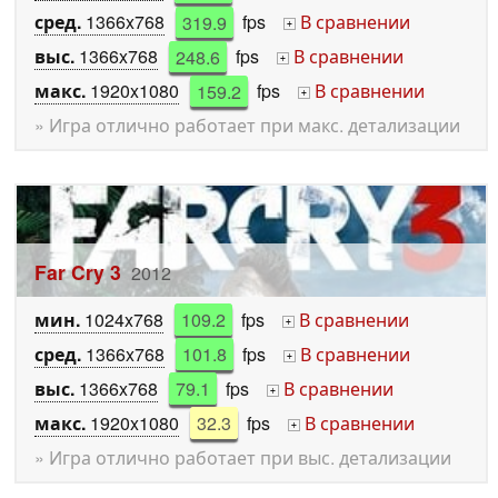
сред.
1366x768
319.9
fps
В сравнении
+
выс.
1366x768
248.6
fps
В сравнении
+
макс.
1920x1080
159.2
fps
В сравнении
+
» Игра отлично работает при макс. детализации
Far Cry 3
2012
мин.
1024x768
109.2
fps
В сравнении
+
сред.
1366x768
101.8
fps
В сравнении
+
выс.
1366x768
79.1
fps
В сравнении
+
макс.
1920x1080
32.3
fps
В сравнении
+
» Игра отлично работает при выс. детализации