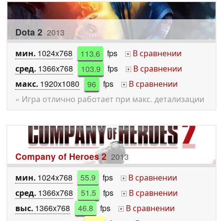
Dota 2
2013
мин.
1024x768
113.6
fps
В сравнении
+
сред.
1366x768
103.9
fps
В сравнении
+
макс.
1920x1080
96
fps
В сравнении
+
» Игра отлично работает при макс. детализации
Company of Heroes 2
2013
мин.
1024x768
55.9
fps
В сравнении
+
сред.
1366x768
51.5
fps
В сравнении
+
выс.
1366x768
46.8
fps
В сравнении
+