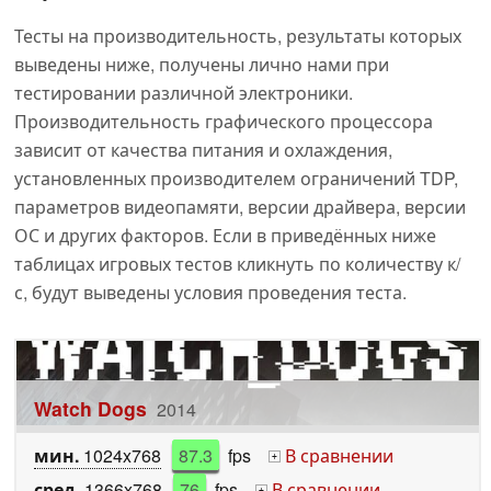
Тесты на производительность, результаты которых
выведены ниже, получены лично нами при
тестировании различной электроники.
Производительность графического процессора
зависит от качества питания и охлаждения,
установленных производителем ограничений TDP,
параметров видеопамяти, версии драйвера, версии
ОС и других факторов. Если в приведённых ниже
таблицах игровых тестов кликнуть по количеству к/
с, будут выведены условия проведения теста.
Watch Dogs
2014
мин.
1024x768
87.3
fps
В сравнении
+
сред.
1366x768
76
fps
В сравнении
+