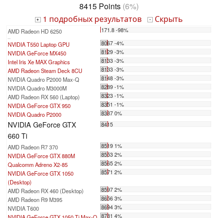
8415 Points
(6%)
1 подробных результатов
Скрыть
+
-
171.8 -98%
AMD Radeon HD 6250
...
8067 -4%
NVIDIA T550 Laptop GPU
8129 -3%
NVIDIA GeForce MX450
8133 -3%
Intel Iris Xe MAX Graphics
8133 -3%
AMD Radeon Steam Deck 8CU
8148 -3%
NVIDIA Quadro P2000 Max-Q
8289 -1%
NVIDIA Quadro M3000M
8323 -1%
AMD Radeon RX 560 (Laptop)
8351 -1%
NVIDIA GeForce GTX 950
8387 0%
NVIDIA Quadro P2000
NVIDIA GeForce GTX
8415
660 Ti
8519 1%
AMD Radeon R7 370
8553 2%
NVIDIA GeForce GTX 880M
8565 2%
Qualcomm Adreno X2-85
8571 2%
NVIDIA GeForce GTX 1050
(Desktop)
8597 2%
AMD Radeon RX 460 (Desktop)
8656 3%
AMD Radeon R9 M395
8694 3%
NVIDIA T600
8781 4%
NVIDIA GeForce GTX 1050 Ti Max-Q