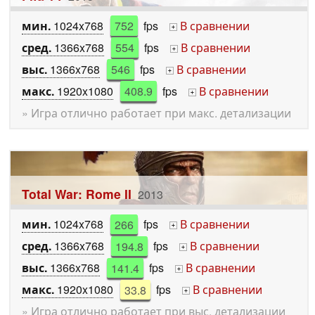
мин.
1024x768
752
fps
В сравнении
+
сред.
1366x768
554
fps
В сравнении
+
выс.
1366x768
546
fps
В сравнении
+
макс.
1920x1080
408.9
fps
В сравнении
+
» Игра отлично работает при макс. детализации
Total War: Rome II
2013
мин.
1024x768
266
fps
В сравнении
+
сред.
1366x768
194.8
fps
В сравнении
+
выс.
1366x768
141.4
fps
В сравнении
+
макс.
1920x1080
33.8
fps
В сравнении
+
» Игра отлично работает при выс. детализации