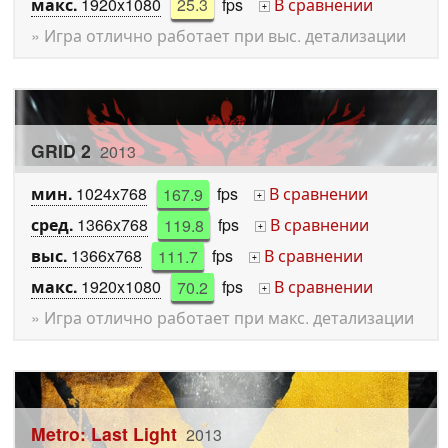
макс.
1920x1080
25.3
fps
В сравнении
+
» Игра отлично работает при выс. детализации
GRID 2
2013
мин.
1024x768
167.9
fps
В сравнении
+
сред.
1366x768
119.8
fps
В сравнении
+
выс.
1366x768
111.7
fps
В сравнении
+
макс.
1920x1080
70.2
fps
В сравнении
+
» Игра отлично работает при макс. детализации
Metro: Last Light
2013