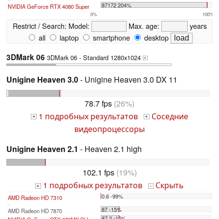
87172 204%
NVIDIA GeForce RTX 4080 Super
0%
100%
Restrict / Search:
Model:
Max. age:
years
all
laptop
smartphone
desktop
3DMark 06
3DMark 06 - Standard 1280x1024
+
Unigine Heaven 3.0
- Unigine Heaven 3.0 DX 11
78.7 fps
(26%)
1 подробных результатов
Соседние
+
+
видеопроцессоры
Unigine Heaven 2.1
- Heaven 2.1 high
102.1 fps
(19%)
1 подробных результатов
Скрыть
+
-
0.6 -99%
AMD Radeon HD 7310
...
87 -15%
AMD Radeon HD 7870
87.2 -15%