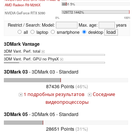
8851 5%
AMD Radeon R9 M295X
...
129772 1442%
NVIDIA GeForce RTX 5090
0%
100%
Restrict / Search:
Model:
Max. age:
years
all
laptop
smartphone
desktop
3DMark Vantage
3DM Vant. Perf. total
+
3DM Vant. Perf. GPU no PhysX
+
3DMark 03
- 3DMark 03 - Standard
87436 Points
(46%)
1 подробных результатов
Соседние
+
+
видеопроцессоры
3DMark 05
- 3DMark 05 - Standard
28651 Points
(31%)