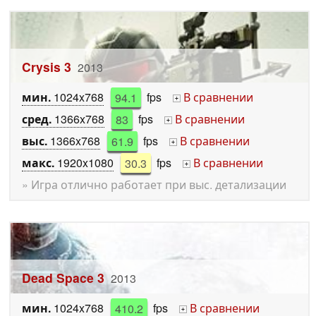
Crysis 3
2013
мин.
1024x768
94.1
fps
В сравнении
+
сред.
1366x768
83
fps
В сравнении
+
выс.
1366x768
61.9
fps
В сравнении
+
макс.
1920x1080
30.3
fps
В сравнении
+
» Игра отлично работает при выс. детализации
Dead Space 3
2013
мин.
1024x768
410.2
fps
В сравнении
+