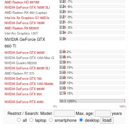
2.22 -7%
AMD Radeon HD 8970M
2.24 -6%
NVIDIA GeForce GTX 765M SLI
2.25 -6%
AMD Radeon RX 460 (Laptop)
2.27 -5%
Intel Iris Xe Graphics G7 96EUs
2.31 -3%
NVIDIA GeForce GTX 780M
2.33 -3%
AMD Radeon R9 M290X
2.34 -2%
Intel Arc Graphics 130T
NVIDIA GeForce GTX
2.39
660 Ti
2.44 2%
NVIDIA GeForce GTX 965M
2.49 4%
NVIDIA GeForce GTX 1050 Max-Q
2.58 8%
NVIDIA Quadro M2200
2.62 10%
NVIDIA GeForce GTX 860M SLI
2.63 10%
AMD Radeon R7 370
2.63 10%
NVIDIA GeForce GTX 760
2.67 12%
NVIDIA GeForce GTX 1050 Mobile
2.69 13%
NVIDIA GeForce GTX 880M
2.74 15%
NVIDIA GeForce GTX 950
...
33.3 1293%
NVIDIA GeForce RTX 4090
0%
100%
Restrict / Search:
Model:
Max. age:
years
all
laptop
smartphone
desktop