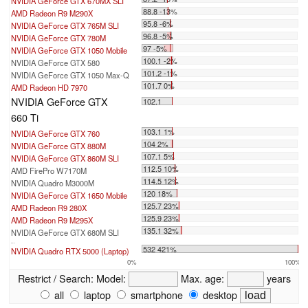
NVIDIA GeForce GTX 670MX SLI
88.8 -13%
AMD Radeon R9 M290X
95.8 -6%
NVIDIA GeForce GTX 765M SLI
96.8 -5%
NVIDIA GeForce GTX 780M
97 -5%
NVIDIA GeForce GTX 1050 Mobile
100.1 -2%
NVIDIA GeForce GTX 580
101.2 -1%
NVIDIA GeForce GTX 1050 Max-Q
101.7 0%
AMD Radeon HD 7970
NVIDIA GeForce GTX
102.1
660 Ti
103.1 1%
NVIDIA GeForce GTX 760
104 2%
NVIDIA GeForce GTX 880M
107.1 5%
NVIDIA GeForce GTX 860M SLI
112.5 10%
AMD FirePro W7170M
114.5 12%
NVIDIA Quadro M3000M
120 18%
NVIDIA GeForce GTX 1650 Mobile
125.7 23%
AMD Radeon R9 280X
125.9 23%
AMD Radeon R9 M295X
135.1 32%
NVIDIA GeForce GTX 680M SLI
...
532 421%
NVIDIA Quadro RTX 5000 (Laptop)
0%
100%
Restrict / Search:
Model:
Max. age:
years
all
laptop
smartphone
desktop