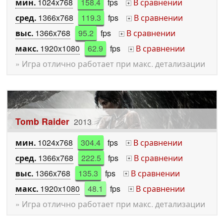
мин.
1024x768
158.4
fps
В сравнении
+
сред.
1366x768
119.3
fps
В сравнении
+
выс.
1366x768
95.2
fps
В сравнении
+
макс.
1920x1080
62.9
fps
В сравнении
+
» Игра отлично работает при макс. детализации
Tomb Raider
2013
мин.
1024x768
304.4
fps
В сравнении
+
сред.
1366x768
222.5
fps
В сравнении
+
выс.
1366x768
135.3
fps
В сравнении
+
макс.
1920x1080
48.1
fps
В сравнении
+
» Игра отлично работает при макс. детализации