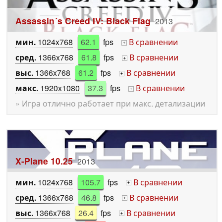
Assassin´s Creed IV: Black Flag
2013
мин.
1024x768
62.1
fps
В сравнении
+
сред.
1366x768
61.8
fps
В сравнении
+
выс.
1366x768
61.2
fps
В сравнении
+
макс.
1920x1080
37.3
fps
В сравнении
+
» Игра отлично работает при макс. детализации
X-Plane 10.25
2013
мин.
1024x768
105.7
fps
В сравнении
+
сред.
1366x768
46.8
fps
В сравнении
+
выс.
1366x768
26.4
fps
В сравнении
+