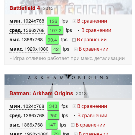
Battlefield 4
2013
мин.
1024x768
126
fps
В сравнении
+
сред.
1366x768
107.2
fps
В сравнении
+
выс.
1366x768
90.4
fps
В сравнении
+
макс.
1920x1080
42
fps
В сравнении
+
» Игра отлично работает при макс. детализации
Batman: Arkham Origins
2013
мин.
1024x768
343
fps
В сравнении
+
сред.
1366x768
250
fps
В сравнении
+
выс.
1366x768
147
fps
В сравнении
+
макс.
1920x1080
73
fps
В сравнении
+