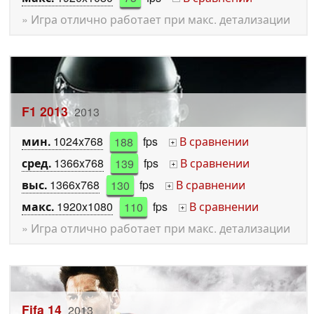
» Игра отлично работает при макс. детализации
F1 2013
2013
мин.
1024x768
188
fps
В сравнении
+
сред.
1366x768
139
fps
В сравнении
+
выс.
1366x768
130
fps
В сравнении
+
макс.
1920x1080
110
fps
В сравнении
+
» Игра отлично работает при макс. детализации
Fifa 14
2013