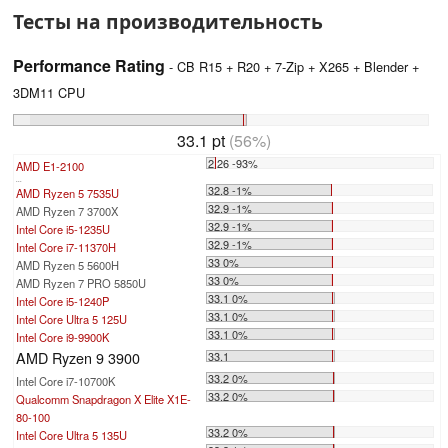
Тесты на производительность
Performance Rating
- CB R15 + R20 + 7-Zip + X265 + Blender +
3DM11 CPU
33.1 pt
(56%)
2.26 -93%
AMD E1-2100
...
32.8 -1%
AMD Ryzen 5 7535U
32.9 -1%
AMD Ryzen 7 3700X
32.9 -1%
Intel Core i5-1235U
32.9 -1%
Intel Core i7-11370H
33 0%
AMD Ryzen 5 5600H
33 0%
AMD Ryzen 7 PRO 5850U
33.1 0%
Intel Core i5-1240P
33.1 0%
Intel Core Ultra 5 125U
33.1 0%
Intel Core i9-9900K
AMD Ryzen 9 3900
33.1
33.2 0%
Intel Core i7-10700K
33.2 0%
Qualcomm Snapdragon X Elite X1E-
80-100
33.2 0%
Intel Core Ultra 5 135U