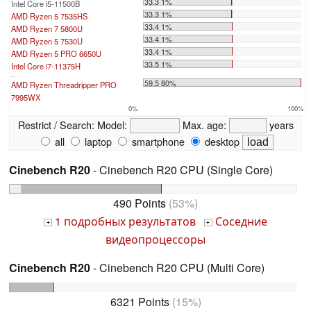
33.3 1%
Intel Core i5-11500B
33.3 1%
AMD Ryzen 5 7535HS
33.4 1%
AMD Ryzen 7 5800U
33.4 1%
AMD Ryzen 5 7530U
33.4 1%
AMD Ryzen 5 PRO 6650U
33.5 1%
Intel Core i7-11375H
...
59.5 80%
AMD Ryzen Threadripper PRO
7995WX
0%
100%
Restrict / Search:
Model:
Max. age:
years
all
laptop
smartphone
desktop
Cinebench R20
- Cinebench R20 CPU (Single Core)
490 Points
(53%)
1 подробных результатов
Соседние
+
+
видеопроцессоры
Cinebench R20
- Cinebench R20 CPU (Multi Core)
6321 Points
(15%)