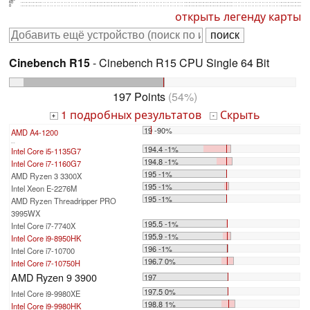
60
0
открыть легенду карты
Cinebench R15
- Cinebench R15 CPU Single 64 Bit
197 Points
(54%)
1 подробных результатов
Скрыть
+
-
19 -90%
AMD A4-1200
...
194.4 -1%
Intel Core i5-1135G7
194.8 -1%
Intel Core i7-1160G7
195 -1%
AMD Ryzen 3 3300X
195 -1%
Intel Xeon E-2276M
195 -1%
AMD Ryzen Threadripper PRO
3995WX
195.5 -1%
Intel Core i7-7740X
195.9 -1%
Intel Core i9-8950HK
196 -1%
Intel Core i7-10700
196.7 0%
Intel Core i7-10750H
AMD Ryzen 9 3900
197
197.5 0%
Intel Core i9-9980XE
198.8 1%
Intel Core i9-9980HK