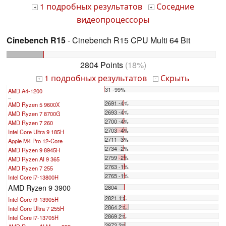
1 подробных результатов
Соседние
+
+
видеопроцессоры
Cinebench R15
- Cinebench R15 CPU Multi 64 Bit
2804 Points
(18%)
1 подробных результатов
Скрыть
+
-
31 -99%
AMD A4-1200
...
2691 -4%
AMD Ryzen 5 9600X
2693 -4%
AMD Ryzen 7 8700G
2700 -4%
AMD Ryzen 7 260
2703 -4%
Intel Core Ultra 9 185H
2711 -3%
Apple M4 Pro 12-Core
2734 -2%
AMD Ryzen 9 8945H
2759 -2%
AMD Ryzen AI 9 365
2763 -1%
AMD Ryzen 7 255
2765 -1%
Intel Core i7-13800H
AMD Ryzen 9 3900
2804
2821 1%
Intel Core i9-13905H
2864 2%
Intel Core Ultra 7 255H
2869 2%
Intel Core i7-13705H
2872 2%