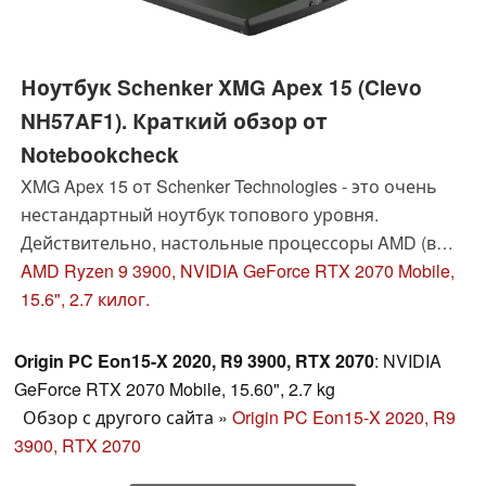
Ноутбук Schenker XMG Apex 15 (Clevo
NH57AF1). Краткий обзор от
Notebookcheck
XMG Apex 15 от Schenker Technologies - это очень
нестандартный ноутбук топового уровня.
Действительно, настольные процессоры AMD (в
сокете) в ноутбуках встречаются очень редко.
AMD Ryzen 9 3900, NVIDIA GeForce RTX 2070 Mobile,
Преимущества и недостатки модели мы собрали в
15.6", 2.7 килог.
этом обзоре.
Origin PC Eon15-X 2020, R9 3900, RTX 2070
: NVIDIA
GeForce RTX 2070 Mobile, 15.60", 2.7 kg
Обзор с другого сайта
»
Origin PC Eon15-X 2020, R9
3900, RTX 2070