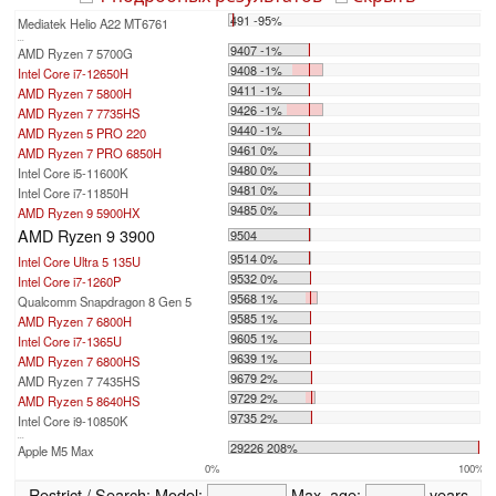
491 -95%
Mediatek Helio A22 MT6761
...
9407 -1%
AMD Ryzen 7 5700G
9408 -1%
Intel Core i7-12650H
9411 -1%
AMD Ryzen 7 5800H
9426 -1%
AMD Ryzen 7 7735HS
9440 -1%
AMD Ryzen 5 PRO 220
9461 0%
AMD Ryzen 7 PRO 6850H
9480 0%
Intel Core i5-11600K
9481 0%
Intel Core i7-11850H
9485 0%
AMD Ryzen 9 5900HX
AMD Ryzen 9 3900
9504
9514 0%
Intel Core Ultra 5 135U
9532 0%
Intel Core i7-1260P
9568 1%
Qualcomm Snapdragon 8 Gen 5
9585 1%
AMD Ryzen 7 6800H
9605 1%
Intel Core i7-1365U
9639 1%
AMD Ryzen 7 6800HS
9679 2%
AMD Ryzen 7 7435HS
9729 2%
AMD Ryzen 5 8640HS
9735 2%
Intel Core i9-10850K
...
29226 208%
Apple M5 Max
0%
100%
Restrict / Search:
Model:
Max. age:
years