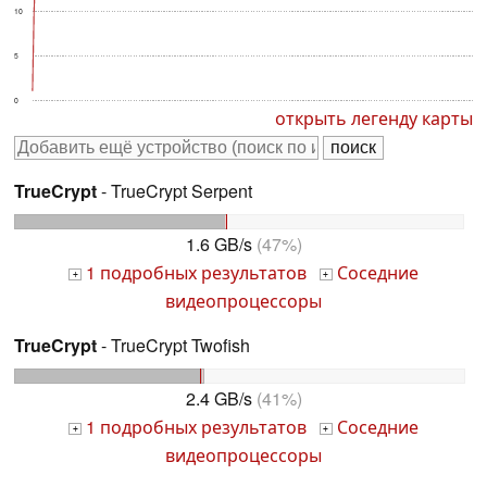
10
5
0
открыть легенду карты
TrueCrypt
- TrueCrypt Serpent
1.6 GB/s
(47%)
1 подробных результатов
Соседние
+
+
видеопроцессоры
TrueCrypt
- TrueCrypt Twofish
2.4 GB/s
(41%)
1 подробных результатов
Соседние
+
+
видеопроцессоры