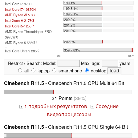
199 1%
Intel Core i7-9700
199.8 1%
Intel Core i7-10870H
199.9 1%
AMD Ryzen AI 5 330
200 2%
Intel Xeon E-2176G
201 2%
Intel Core i5-1250P
201 2%
AMD Ryzen Threadripper PRO
3975WX
202 3%
AMD Ryzen 5 5560U
...
359.7 83%
Intel Core Ultra 9 285K
0%
100%
Restrict / Search:
Model:
Max. age:
years
all
laptop
smartphone
desktop
Cinebench R11.5
- Cinebench R11.5 CPU Multi 64 Bit
31 Points
(39%)
1 подробных результатов
Соседние
+
+
видеопроцессоры
Cinebench R11.5
- Cinebench R11.5 CPU Single 64 Bit