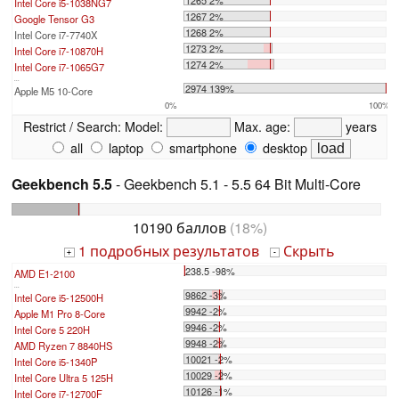
1265 2%
Intel Core i5-1038NG7
1267 2%
Google Tensor G3
1268 2%
Intel Core i7-7740X
1273 2%
Intel Core i7-10870H
1274 2%
Intel Core i7-1065G7
...
2974 139%
Apple M5 10-Core
0%
100%
Restrict / Search:
Model:
Max. age:
years
all
laptop
smartphone
desktop
Geekbench 5.5
- Geekbench 5.1 - 5.5 64 Bit Multi-Core
10190 баллов
(18%)
1 подробных результатов
Скрыть
+
-
238.5 -98%
AMD E1-2100
...
9862 -3%
Intel Core i5-12500H
9942 -2%
Apple M1 Pro 8-Core
9946 -2%
Intel Core 5 220H
9948 -2%
AMD Ryzen 7 8840HS
10021 -2%
Intel Core i5-1340P
10029 -2%
Intel Core Ultra 5 125H
10126 -1%
Intel Core i7-12700F