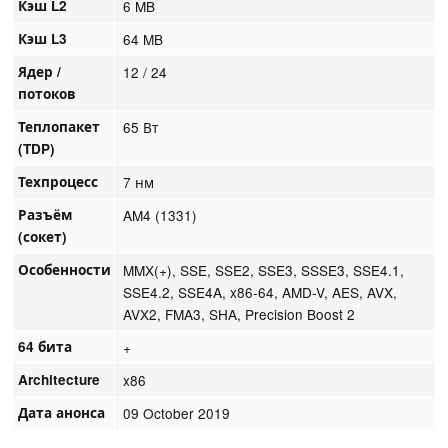
Кэш L2
6 MB
Кэш L3
64 MB
Ядер /
12 / 24
потоков
Теплопакет
65 Вт
(TDP)
Техпроцесс
7 нм
Разъём
AM4 (1331)
(сокет)
Особенности
MMX(+), SSE, SSE2, SSE3, SSSE3, SSE4.1,
SSE4.2, SSE4A, x86-64, AMD-V, AES, AVX,
AVX2, FMA3, SHA, Precision Boost 2
64 бита
+
Architecture
x86
Дата анонса
09 October 2019