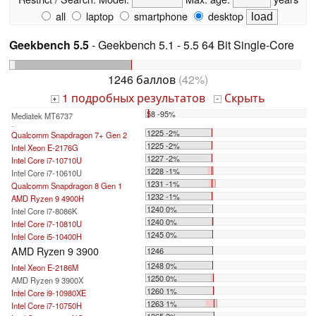
all
laptop
smartphone
desktop
Geekbench 5.5
- Geekbench 5.1 - 5.5 64 Bit Single-Core
1246 баллов
(42%)
1 подробных результатов
Скрыть
+
-
58 -95%
Mediatek MT6737
...
1225 -2%
Qualcomm Snapdragon 7+ Gen 2
1225 -2%
Intel Xeon E-2176G
1227 -2%
Intel Core i7-10710U
1228 -1%
Intel Core i7-10610U
1231 -1%
Qualcomm Snapdragon 8 Gen 1
1232 -1%
AMD Ryzen 9 4900H
1240 0%
Intel Core i7-8086K
1240 0%
Intel Core i7-10810U
1245 0%
Intel Core i5-10400H
AMD Ryzen 9 3900
1246
1248 0%
Intel Xeon E-2186M
1250 0%
AMD Ryzen 9 3900X
1260 1%
Intel Core i9-10980XE
1263 1%
Intel Core i7-10750H