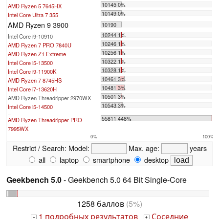
10145 0%
AMD Ryzen 5 7645HX
10149 0%
Intel Core Ultra 7 355
AMD Ryzen 9 3900
10190
10244 1%
Intel Core i9-10910
10246 1%
AMD Ryzen 7 PRO 7840U
10256 1%
AMD Ryzen Z1 Extreme
10322 1%
Intel Core i5-13500
10328 1%
Intel Core i9-11900K
10461 3%
AMD Ryzen 7 8745HS
10481 3%
Intel Core i7-13620H
10501 3%
AMD Ryzen Threadripper 2970WX
10543 3%
Intel Core i5-14500
...
55811 448%
AMD Ryzen Threadripper PRO
7995WX
0%
100%
Restrict / Search:
Model:
Max. age:
years
all
laptop
smartphone
desktop
Geekbench 5.0
- Geekbench 5.0 64 Bit Single-Core
1258 баллов
(5%)
1 подробных результатов
Соседние
+
+