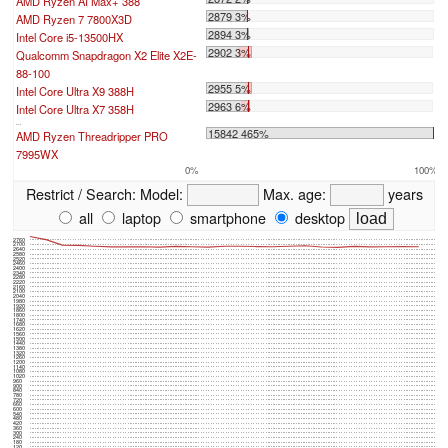
AMD Ryzen AI Max+ 388
2879 3%
AMD Ryzen 7 7800X3D
2894 3%
Intel Core i5-13500HX
2902 3%
Qualcomm Snapdragon X2 Elite X2E-
88-100
2955 5%
Intel Core Ultra X9 388H
2963 6%
Intel Core Ultra X7 358H
...
15842 465%
AMD Ryzen Threadripper PRO
7995WX
0%
100%
Restrict / Search:
Model:
Max. age:
years
all
laptop
smartphone
desktop
2760
2700
2640
2580
2520
2460
2400
2340
2280
2220
2160
2100
2040
1980
1920
1860
1800
1740
1680
1620
1560
1500
1440
1380
1320
1260
1200
1140
1080
1020
960
900
840
780
720
660
600
540
480
420
360
300
240
180
120