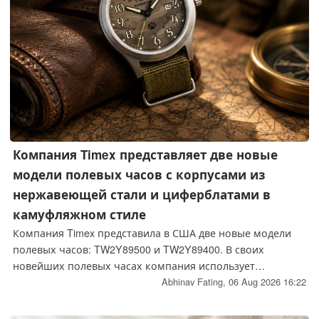
Компания Timex представляет две новые
модели полевых часов с корпусами из
нержавеющей стали и циферблатами в
камуфляжном стиле
Компания Timex представила в США две новые модели
полевых часов: TW2Y89500 и TW2Y89400. В своих
новейших полевых часах компания использует
циферблаты с камуфляжным рисунком. Если говорить
Abhinav Fating,
06 Aug 2026 16:22
более точно, первая модель оснащена зелёным
циферблатом с камуфляжным рисунком, а вторая —