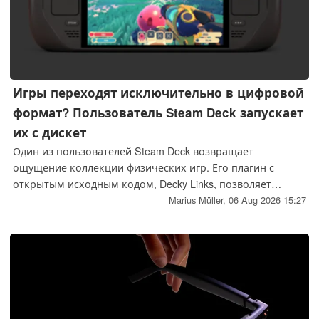
Игры переходят исключительно в цифровой
формат? Пользователь Steam Deck запускает
их с дискет
Один из пользователей Steam Deck возвращает
ощущение коллекции физических игр. Его плагин с
открытым исходным кодом, Decky Links, позволяет
игрокам запускать игры, установленные в цифровом
Marius Müller,
06 Aug 2026 15:27
формате, с помощью дискет, NFC-меток, QR-кодов или
USB-накопителей. Эти физические носители, по сути,
становятся осязаемыми ключами к библиотеке Steam.