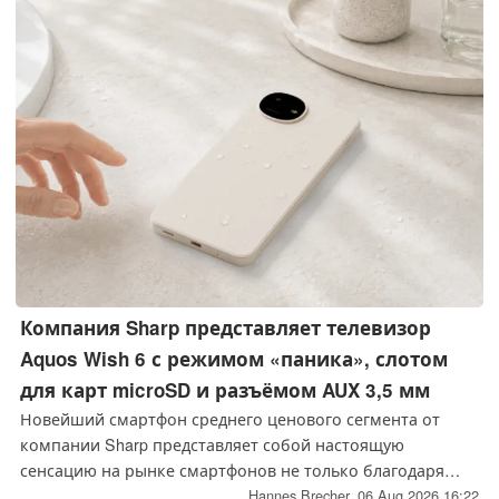
циферблатом с камуфляжным рисунком цвета «тан».
Компания Sharp представляет телевизор
Aquos Wish 6 с режимом «паника», слотом
для карт microSD и разъёмом AUX 3,5 мм
Новейший смартфон среднего ценового сегмента от
компании Sharp представляет собой настоящую
сенсацию на рынке смартфонов не только благодаря
тому, что Sharp предлагает такие функции, как слот для
Hannes Brecher,
06 Aug 2026 16:22