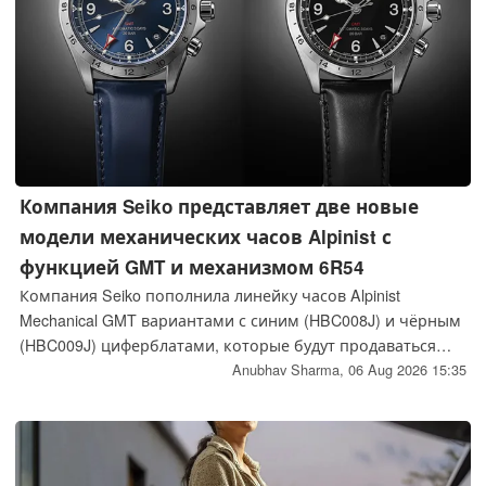
Компания Seiko представляет две новые
модели механических часов Alpinist с
функцией GMT и механизмом 6R54
Компания Seiko пополнила линейку часов Alpinist
Mechanical GMT вариантами с синим (HBC008J) и чёрным
(HBC009J) циферблатами, которые будут продаваться
исключительно через сеть основных магазинов в
Anubhav Sharma,
06 Aug 2026 15:35
Японии. Часы оснащены тем же механизмом 6R54 и
корпусом, что и модель HBC007, выпускаемая на
мировом рынке; их продажи начнутся 11 сентября по
цене 155 100 иен (~983 доллара США) за каждую модель.