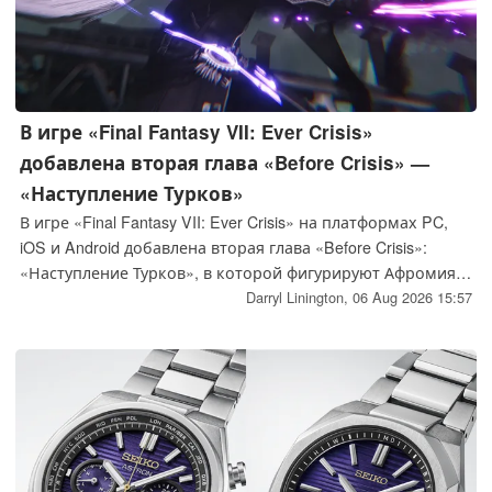
В игре «Final Fantasy VII: Ever Crisis»
добавлена вторая глава «Before Crisis» —
«Наступление Турков»
В игре «Final Fantasy VII: Ever Crisis» на платформах PC,
iOS и Android добавлена вторая глава «Before Crisis»:
«Наступление Турков», в которой фигурируют Афромия и
Родд, а также представлены кроссоверы с Аэрит, Тифой и
Darryl Linington,
06 Aug 2026 15:57
Юффи.