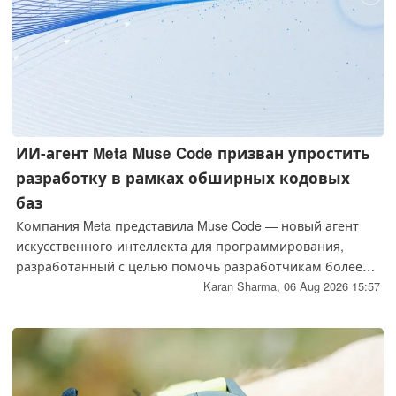
ИИ-агент Meta Muse Code призван упростить
разработку в рамках обширных кодовых
баз
Компания Meta представила Muse Code — новый агент
искусственного интеллекта для программирования,
разработанный с целью помочь разработчикам более
эффективно управлять обширными и сложными
Karan Sharma,
06 Aug 2026 15:57
кодовыми базами. Этот инструмент способен
автоматизировать задачи разработки программного
обеспечения, отлаживать код и обрабатывать
длительные рабочие процессы, что знаменует собой
очередной шаг Meta в направлении создания