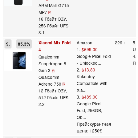
ARM Mali-G715
MP7
⎘
16 Гбайт ОЗУ,
256 Гбайт UFS
3.1
Amazon:
226 г
51
Xiaomi Mix Fold
9.
85.3%
1.
$699.00
U
4
Google Pixel Fold
4.
Qualcomm
- Unlocked...
Fl
Snapdragon 8
2.
$13.80
Gen 3
⎘
Kukoufey
Qualcomm
Compatible with
Adreno 750
⎘
Xia...
12 Гбайт ОЗУ,
3.
$489.00
512 Гбайт UFS
Google Pixel
2.2
Fold, 256GB,
Ob...
Прейскурантная
цена: 1250€