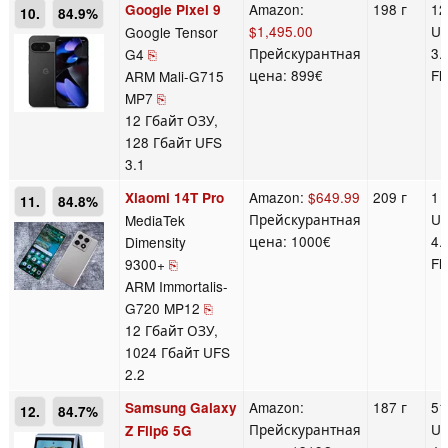
Amazon:
198 г
12
Google Pixel 9
10.
84.9%
$1,495.00
U
Google Tensor
Прейскурантная
3.
G4
⎘
цена: 899€
Fl
ARM Mali-G715
MP7
⎘
12 Гбайт ОЗУ,
128 Гбайт UFS
3.1
Amazon:
$649.99
209 г
1 
Xiaomi 14T Pro
11.
84.8%
Прейскурантная
U
MediaTek
цена: 1000€
4.
Dimensity
Fl
9300+
⎘
ARM Immortalis-
G720 MP12
⎘
12 Гбайт ОЗУ,
1024 Гбайт UFS
2.2
Amazon:
187 г
51
Samsung Galaxy
12.
84.7%
Прейскурантная
U
Z Flip6 5G