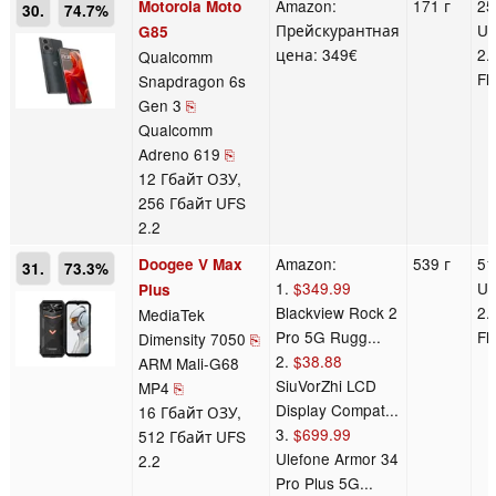
Amazon:
171 г
25
Motorola Moto
30.
74.7%
Прейскурантная
U
G85
цена: 349€
2.
Qualcomm
Fl
Snapdragon 6s
Gen 3
⎘
Qualcomm
Adreno 619
⎘
12 Гбайт ОЗУ,
256 Гбайт UFS
2.2
Amazon:
539 г
51
Doogee V Max
31.
73.3%
1.
$349.99
U
Plus
Blackview Rock 2
2.
MediaTek
Pro 5G Rugg...
Fl
Dimensity 7050
⎘
2.
$38.88
ARM Mali-G68
SiuVorZhi LCD
MP4
⎘
Display Compat...
16 Гбайт ОЗУ,
3.
$699.99
512 Гбайт UFS
Ulefone Armor 34
2.2
Pro Plus 5G...