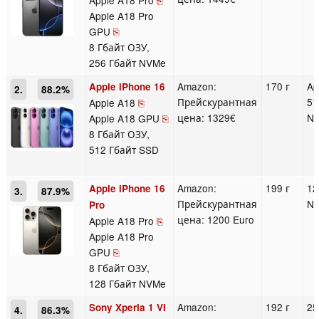
Apple A18 Pro
⎘
Apple A18 Pro
GPU
⎘
8 Гбайт ОЗУ,
256 Гбайт NVMe
Amazon:
170 г
Ap
Apple iPhone 16
2.
88.2%
Прейскурантная
5
Apple A18
⎘
цена: 1329€
N
Apple A18 GPU
⎘
8 Гбайт ОЗУ,
512 Гбайт SSD
Amazon:
199 г
12
Apple iPhone 16
3.
87.9%
Прейскурантная
N
Pro
цена: 1200 Euro
Apple A18 Pro
⎘
Apple A18 Pro
GPU
⎘
8 Гбайт ОЗУ,
128 Гбайт NVMe
Amazon:
192 г
25
Sony Xperia 1 VI
4.
86.3%