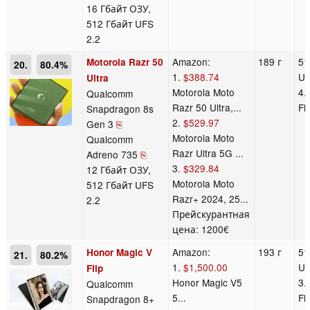
16 Гбайт ОЗУ,
512 Гбайт UFS
2.2
Amazon:
189 г
51
Motorola Razr 50
20.
80.4%
1.
$388.74
U
Ultra
Motorola Moto
4.
Qualcomm
Razr 50 Ultra,...
Fl
Snapdragon 8s
2.
$529.97
Gen 3
⎘
Motorola Moto
Qualcomm
Razr Ultra 5G ...
Adreno 735
⎘
3.
$329.84
12 Гбайт ОЗУ,
Motorola Moto
512 Гбайт UFS
Razr+ 2024, 25...
2.2
Прейскурантная
цена: 1200€
Amazon:
193 г
51
Honor Magic V
21.
80.2%
1.
$1,500.00
U
Flip
​​H​onor Magic V​5
3.
Qualcomm
5...
Fl
Snapdragon 8+