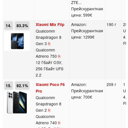
ZTE...
Прейскурантная
цена: 599€
Amazon:
190 г
25
Xiaomi Mix Flip
14.
83.3%
Прейскурантная
U
Qualcomm
цена: 1299€
4.
Snapdragon 8
Fl
Gen 3
⎘
Qualcomm
Adreno 750
⎘
12 Гбайт ОЗУ,
256 Гбайт UFS
2.2
Amazon:
209 г
1 
Xiaomi Poco F6
15.
82.1%
Прейскурантная
U
Pro
цена: 700€
4.
Qualcomm
Fl
Snapdragon 8
Gen 2
⎘
Qualcomm
Adreno 740
⎘