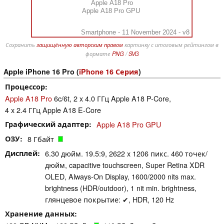
Apple A18 Pro
Apple A18 Pro GPU
Smartphone - 11 November 2024 - v8
Сохранить
защищённую авторским правом
картинку с итоговым рейтингом в
формате
PNG
/
SVG
Apple iPhone 16 Pro (
iPhone 16 Серия
)
Процессор
Apple A18 Pro
6c/6t, 2 x 4.0 ГГц Apple A18 P-Core,
4 x 2.4 ГГц Apple A18 E-Core
Графический адаптер
Apple A18 Pro GPU
ОЗУ
8 Гбайт
Дисплей
6.30 дюйм. 19.5:9, 2622 x 1206 пикс. 460 точек/
дюйм, capacitive touchscreen, Super Retina XDR
OLED, Always‑On Dis­play, 1600/2000 nits max.
brightness (HDR/outdoor), 1 nit min. brightness,
глянцевое покрытие: ✔, HDR, 120 Hz
Хранение данных