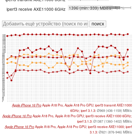
1396
(min: 339)
MBit/s
∼81%
iperf3 receive AXE11000 6GHz
1380
1350
1320
1290
1260
1230
1200
1170
1140
1110
1080
1050
1020
990
960
930
900
870
840
810
780
750
720
690
660
630
600
570
540
510
480
450
420
390
360
330
300
270
240
210
180
150
120
90
60
30
0
Apple iPhone 16 Pro
Apple A18 Pro, Apple A18 Pro GPU; iperf3 transmit AXE11000
6GHz; iperf 3.1.3:
Ø969 (436-1159) MBit/s
Apple iPhone 16 Pro
Apple A18 Pro, Apple A18 Pro GPU; iperf3 receive AXE11000 6GHz;
iperf 3.1.3:
Ø1387 (1360-1402) MBit/s
Apple iPhone 16 Pro
Apple A18 Pro, Apple A18 Pro GPU; iperf3 receive AXE11000; iperf
3.1.3:
Ø921 (876-946) MBit/s