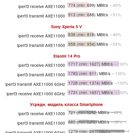
774
(min: 699)
MBit/s
∼45%
iperf3 receive AXE11000
913
(min: 688)
MBit/s
∼51%
iperf3 transmit AXE11000
Sony Xperia 5 V
838
(min: 818)
MBit/s
∼49%
iperf3 receive AXE11000
958
(min: 934)
MBit/s
∼54%
iperf3 transmit AXE11000
Xiaomi 14 Pro
1717
(min: 1627)
MBit/s
∼100%
iperf3 receive AXE11000
1783
(min: 911)
MBit/s
∼100%
iperf3 transmit AXE11000
1728
(min: 1374)
MBit/s
∼100%
iperf3 transmit AXE11000 6GHz
1731
(min: 1657)
MBit/s
∼100%
iperf3 receive AXE11000 6GHz
Усредн. модель класса
Smartphone
721
(min: 52.2)
MBit/s
∼42%
iperf3 receive AXE11000
685
(min: 52.5)
MBit/s
∼38%
iperf3 transmit AXE11000
1279
(min: 287)
MBit/s
∼74%
iperf3 transmit AXE11000 6GHz