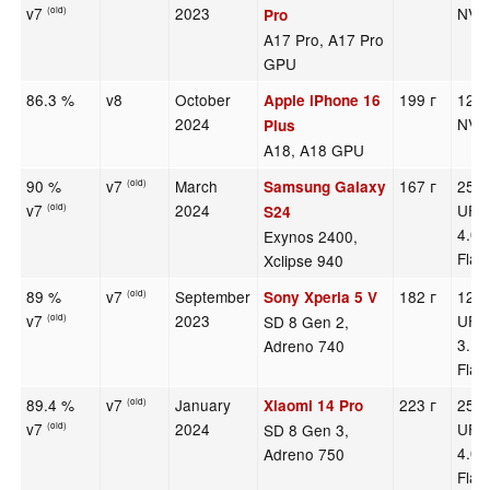
v7
2023
NVM
(old)
Pro
A17 Pro, A17 Pro
GPU
86.3 %
v8
October
199 г
128
Apple iPhone 16
2024
NVM
Plus
A18, A18 GPU
90 %
v7
March
167 г
256
Samsung Galaxy
(old)
v7
2024
UFS
(old)
S24
4.0
Exynos 2400,
Flas
Xclipse 940
89 %
v7
September
182 г
128
Sony Xperia 5 V
(old)
v7
2023
UFS
SD 8 Gen 2,
(old)
3.1
Adreno 740
Flas
89.4 %
v7
January
223 г
256
Xiaomi 14 Pro
(old)
v7
2024
UFS
SD 8 Gen 3,
(old)
4.0
Adreno 750
Flas