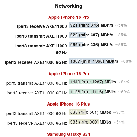
Networking
Apple iPhone 16 Pro
921
(min: 876)
MBit/s
∼54%
iperf3 receive AXE11000
622
(min: 487)
MBit/s
∼35%
iperf3 transmit AXE11000
969
(min: 436)
MBit/s
∼56%
iperf3 transmit AXE11000
6GHz
1387
(min: 1360)
MBit/s
∼80%
iperf3 receive AXE11000 6GHz
Apple iPhone 15 Pro
1449
(min: 1287)
MBit/s
∼84%
iperf3 transmit AXE11000 6GHz
1198
(min: 1116)
MBit/s
∼69%
iperf3 receive AXE11000 6GHz
Apple iPhone 16 Plus
638
(min: 501)
MBit/s
∼37%
iperf3 transmit AXE11000 6GHz
935
(min: 900)
MBit/s
∼54%
iperf3 receive AXE11000 6GHz
Samsung Galaxy S24