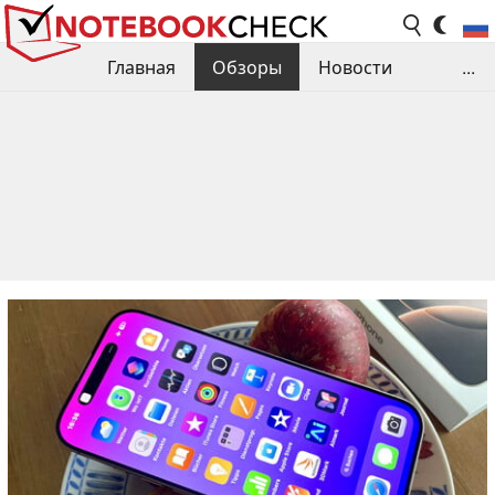
Главная
Обзоры
Новости
...
Сравнения производительности
Библиотека
Поиск обзора
Контакты