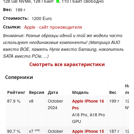
128 GB NVMe, 128 Гбайт
, 110 Гбайт свободно
Вес
199 г
Стоимость
1200 Euro
Ссылки
Apple - сайт производителя
Внимание: Разные образцы одной и той же модели часто
используют неодинаковые компоненты! (Матрица AUO
вместо BOE, память Hynix вместо Samsung, накопитель
SATA вместо PCIe, ...)
Смотреть все характеристики
Соперники
Нак
Рейтинг
Версия
Дата
Модель
Вес
ль
87.9 %
v8
October
199 г
128
Apple iPhone 16
2024
NVM
Pro
A18 Pro, A18 Pro
GPU
90.7 %
v7
October
187 г
128
Apple iPhone 15
(old)