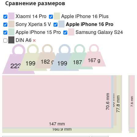
Сравнение размеров
Xiaomi 14 Pro
Apple iPhone 16 Plus
Sony Xperia 5 V
Apple iPhone 16 Pro
Apple iPhone 15 Pro
Samsung Galaxy S24
DIN A6
❌
167 g
182 g
187 g
199 g
199 g
223 g
70.6 mm
70.6 mm
71.5 mm
68 mm
75.3 mm
8.6 mm
77.8 mm
8.25 mm
8.3 mm
7.6 mm
8.49 mm
7.8 mm
154 mm
146.6 mm
147 mm
149.6 mm
161.4 mm
160.9 mm