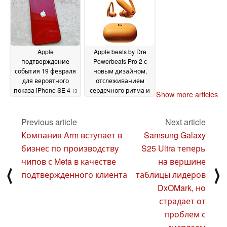
Apple
Apple beats by Dre
подтверждение
Powerbeats Pro 2 с
события 19 февраля
новым дизайном,
для вероятного
отслеживанием
показа iPhone SE 4
сердечного ритма и
13
Show more articles
беспроводной
February 2025
зарядкой по цене
$249.99
Previous article
Next article
12 February 2025
Компания Arm вступает в
Samsung Galaxy
бизнес по производству
S25 Ultra теперь
чипов с Meta в качестве
на вершине
⟨
⟩
подтвержденного клиента
таблицы лидеров
DxOMark, но
страдает от
проблем с