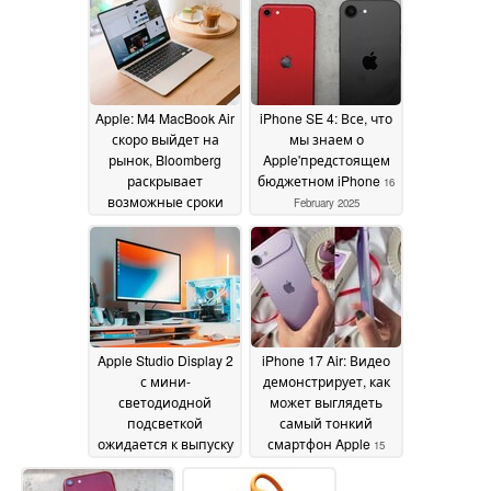
реальных условиях
18 February 2025
Apple: M4 MacBook Air
iPhone SE 4: Все, что
скоро выйдет на
мы знаем о
рынок, Bloomberg
Apple'предстоящем
раскрывает
бюджетном iPhone
16
возможные сроки
February 2025
выхода M5 MacBook
Pro и многое другое
17 February 2025
Apple Studio Display 2
iPhone 17 Air: Видео
с мини-
демонстрирует, как
светодиодной
может выглядеть
подсветкой
самый тонкий
ожидается к выпуску
смартфон Apple
15
в этом году
15 February
February 2025
2025