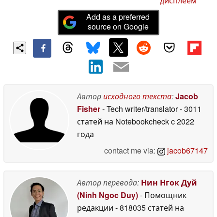
дисплеем
Add as a preferred
source on Google
Автор
исходного текста
:
Jacob
Fisher
- Tech writer/translator
- 3011
статей на Notebookcheck
c 2022
года
contact me via:
jacob67147
Автор перевода:
Нин Нгок Дуй
(Ninh Ngoc Duy)
- Помощник
редакции
- 818035 статей на