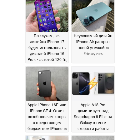
По слухам, вся
Неуловимый дизайн
линейка iPhone 17
iPhone Air раскрыт
будет использовать
новой утечкой
18
дисплей iPhone 16
February 2025
Pro с частотой 120 Гц
19 February 2025
Apple iPhone 16E или
Apple A18 Pro
iPhone SE 4: Отчет
доминирует над
возобновляет споры
Snapdragon 8 Elite на
о предстоящем
Galaxy в тесте
бюджетном iPhone
скорости работы
18
приложений в
February 2025