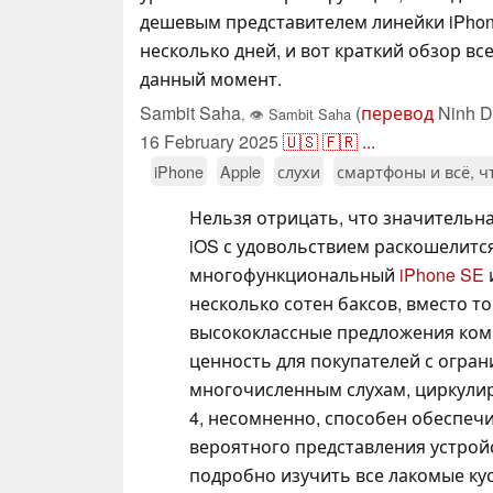
дешевым представителем линейки iPhon
несколько дней, и вот краткий обзор вс
данный момент.
Sambit Saha
(
перевод
Ninh D
,
👁
Sambit Saha
16 February 2025
🇺🇸
🇫🇷
...
iPhone
Apple
слухи
смартфоны и всё, ч
Нельзя отрицать, что значительна
iOS с удовольствием раскошелитс
многофункциональный
iPhone SE
несколько сотен баксов, вместо т
высококлассные предложения ком
ценность для покупателей с огра
многочисленным слухам, циркулир
4, несомненно, способен обеспечи
вероятного представления устрой
подробно изучить все лакомые кус