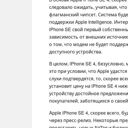
следовало ожидать, учитывая, что
флагманский чипсет. Система буде
поддержки Apple Intelligence. Инте
iPhone SE свой первый собственн
зависимость от внешних источнико
о том, что модем не будет поддер
доступного устройства.
В целом, iPhone SE 4, безусловно
это при условии, что Apple удастс
слухи подтвердятся, то, скорее все
установит цену на iPhone SE 4 ниж
устройству достойное предложение
покупателей, заботящихся о своей
Apple iPhone SE 4, скорее всего, б
через пресс-релиз. Некоторые пре
представить новые AirTag и бюджет