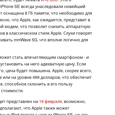
 iPhone SE всегда унаследовали новейший
т оснащена 8 Гб памяти, что необходимо для
ресно, что Apple, как ожидается, представит в
ый модем, что позволит снизить аппаратную
в в классическом стиле Apple. Слухи говорят
живать mmWave 5G, что вполне логично для
, может стать впечатляющим смартфоном - и
я установить на него адекватную цену. Если
го, цена будет повышена. Apple, скорее всего,
е или на уровне 499 долларов, что обеспечит
, способное склонить в его пользу
 стоимости.
удет представлен на
19 февраля
, возможно,
дполагают, что Apple также может
ные iPad вместе с новым iPhone SE, но это