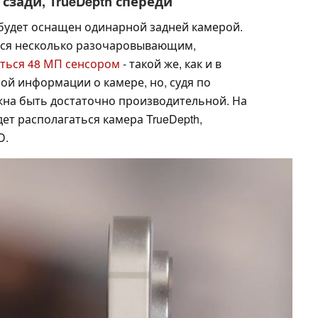
зади, TrueDepth спереди
 будет оснащен одинарной задней камерой.
ься несколько разочаровывающим,
аться 48 МП сенсором
- такой же, как и в
ной информации о камере, но, судя по
лжна быть достаточно производительной. На
ет располагаться камера TrueDepth,
D.