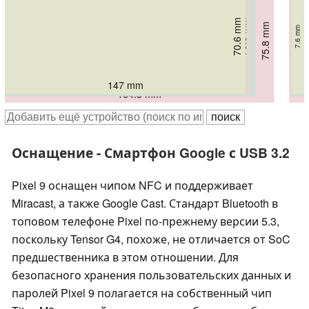
70.6 mm
70.8 mm
71.5 mm
75.8 mm
72 mm
7.6 mm
8.9 mm
8.2 mm
8.5 mm
9.2 mm
147 mm
150.5 mm
152.8 mm
152.8 mm
164.3 mm
Оснащение - Смартфон Google с USB 3.2
Pixel 9 оснащен чипом NFC и поддерживает
Miracast, а также Google Cast. Стандарт Bluetooth в
топовом телефоне Pixel по-прежнему версии 5.3,
поскольку Tensor G4, похоже, не отличается от SoC
предшественника в этом отношении. Для
безопасного хранения пользовательских данных и
паролей Pixel 9 полагается на собственный чип