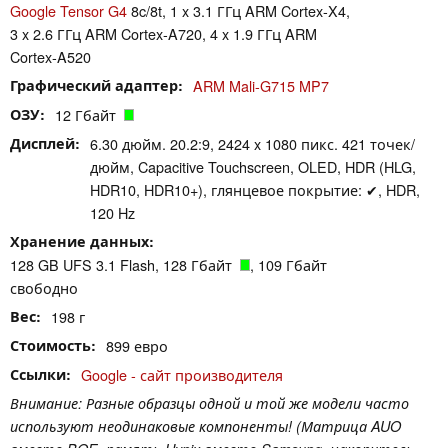
Google Tensor G4
8c/8t, 1 x 3.1 ГГц ARM Cortex-X4,
3 x 2.6 ГГц ARM Cortex-A720, 4 x 1.9 ГГц ARM
Cortex-A520
Графический адаптер
ARM Mali-G715 MP7
ОЗУ
12 Гбайт
Дисплей
6.30 дюйм. 20.2:9, 2424 x 1080 пикс. 421 точек/
дюйм, Capacitive Touchscreen, OLED, HDR (HLG,
HDR10, HDR10+), глянцевое покрытие: ✔, HDR,
120 Hz
Хранение данных
128 GB UFS 3.1 Flash, 128 Гбайт
, 109 Гбайт
свободно
Вес
198 г
Стоимость
899 евро
Ссылки
Google - сайт производителя
Внимание: Разные образцы одной и той же модели часто
используют неодинаковые компоненты! (Матрица AUO