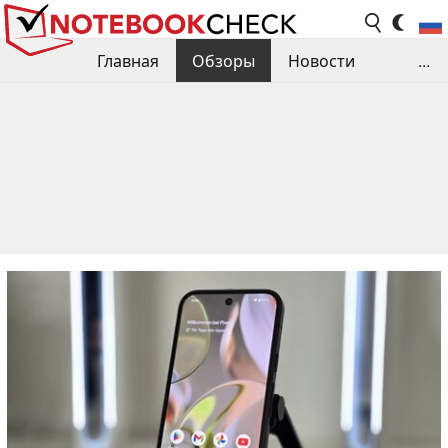
Главная
Обзоры
Новости
...
Сравнения производительности
Библиотека
Поиск обзора
Контакты