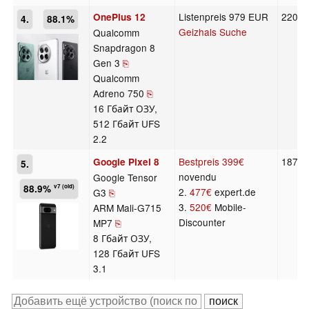
Listenpreis 979 EUR
220 г
OnePlus 12
4.
88.1%
Geizhals Suche
Qualcomm
Snapdragon 8
Gen 3
⎘
Qualcomm
Adreno 750
⎘
16 Гбайт ОЗУ,
512 Гбайт UFS
2.2
Bestpreis
399€
187 г
Google Pixel 8
5.
novendu
Google Tensor
88.9%
v7 (old)
2.
477€
expert.de
G3
⎘
3.
520€
Mobile-
ARM Mali-G715
Discounter
MP7
⎘
8 Гбайт ОЗУ,
128 Гбайт UFS
3.1