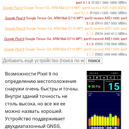
iperf 3.1.3:
Ø1821 (886-1889) MBit/s
Google Pixel 8
Google Tensor G3, ARM Mali-G715 MP7; iperf3 receive AXE11000 6GHz;
iperf 3.1.3:
Ø1520 (1325-1685) MBit/s
Google Pixel 9
Google Tensor G4, ARM Mali-G715 MP7; iperf3 receive AXE11000; iperf
3.1.3:
Ø910 (857-930) MBit/s
Google Pixel 8
Google Tensor G3, ARM Mali-G715 MP7; iperf3 receive AXE11000; iperf
3.1.3:
Ø876 (440-911) MBit/s
Google Pixel 9
Google Tensor G4, ARM Mali-G715 MP7; iperf3 transmit AXE11000; iperf
3.1.3:
Ø955 (739-994) MBit/s
Google Pixel 8
Google Tensor G3, ARM Mali-G715 MP7; iperf3 transmit AXE11000; iperf
3.1.3:
Ø852 (459-948) MBit/s
Возможности Pixel 9 по
определению местоположения
снаружи очень быстры и точны.
Внутри зданий точность не
столь высока, но все же ее
можно назвать хорошей.
Устройство поддерживает
двухдиапазонный GNSS,