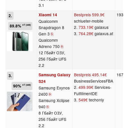
3.1
Bestpreis
599.9€
193 г
Xiaomi 14
2.
schlueter-mobile
Qualcomm
89.8%
v7 (old)
2.
733.19€
galaxus
Snapdragon 8
3.
764.28€
galaxus.at
Gen 3
⎘
Qualcomm
Adreno 750
⎘
12 Гбайт ОЗУ,
256 Гбайт UFS
2.2
Bestpreis
495.14€
167 г
Samsung Galaxy
3.
BusinessServicesFBA
S24
90%
v7 (old)
2.
499.99€
Services-
Samsung Exynos
FulfillmentDE
2400
⎘
3.
549€
techonly
Samsung Xclipse
940
⎘
8 Гбайт ОЗУ,
256 Гбайт UFS
2.2