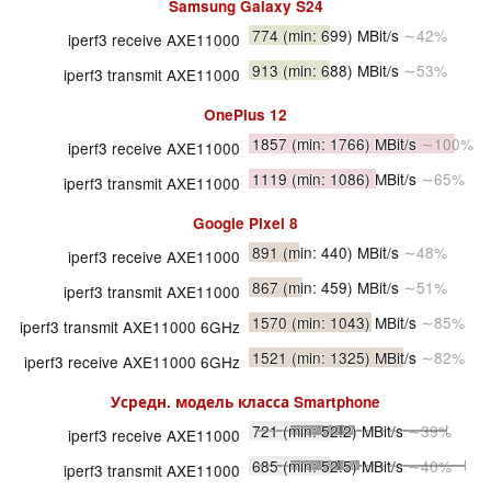
Samsung Galaxy S24
774
(min: 699)
MBit/s
∼42%
iperf3 receive AXE11000
913
(min: 688)
MBit/s
∼53%
iperf3 transmit AXE11000
OnePlus 12
1857
(min: 1766)
MBit/s
∼100%
iperf3 receive AXE11000
1119
(min: 1086)
MBit/s
∼65%
iperf3 transmit AXE11000
Google Pixel 8
891
(min: 440)
MBit/s
∼48%
iperf3 receive AXE11000
867
(min: 459)
MBit/s
∼51%
iperf3 transmit AXE11000
1570
(min: 1043)
MBit/s
∼85%
iperf3 transmit AXE11000 6GHz
1521
(min: 1325)
MBit/s
∼82%
iperf3 receive AXE11000 6GHz
Усредн. модель класса
Smartphone
721
(min: 52.2)
MBit/s
∼39%
iperf3 receive AXE11000
685
(min: 52.5)
MBit/s
∼40%
iperf3 transmit AXE11000