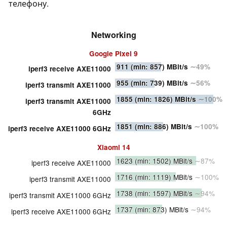
телефону.
Networking
Google Pixel 9
911
(min: 857)
MBit/s
∼49%
iperf3 receive AXE11000
955
(min: 739)
MBit/s
∼56%
iperf3 transmit AXE11000
1855
(min: 1826)
MBit/s
∼100%
iperf3 transmit AXE11000
6GHz
1851
(min: 886)
MBit/s
∼100%
iperf3 receive AXE11000 6GHz
Xiaomi 14
1623
(min: 1502)
MBit/s
∼87%
iperf3 receive AXE11000
1716
(min: 1119)
MBit/s
∼100%
iperf3 transmit AXE11000
1738
(min: 1597)
MBit/s
∼94%
iperf3 transmit AXE11000 6GHz
1737
(min: 873)
MBit/s
∼94%
iperf3 receive AXE11000 6GHz