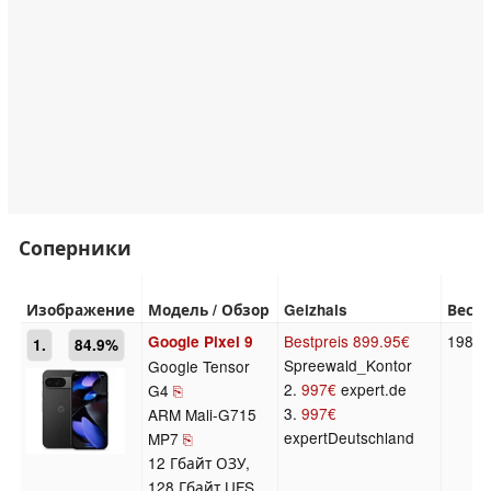
Соперники
Изображение
Модель / Обзор
Geizhals
Вес
Bestpreis
899.95€
198 г
Google Pixel 9
1.
84.9%
Spreewald_Kontor
Google Tensor
2.
997€
expert.de
G4
⎘
3.
997€
ARM Mali-G715
expertDeutschland
MP7
⎘
12 Гбайт ОЗУ,
128 Гбайт UFS