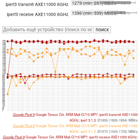
1279
(min: 287)
MBit/s
∼69%
iperf3 transmit AXE11000 6GHz
1396
(min: 339)
MBit/s
∼75%
iperf3 receive AXE11000 6GHz
1880
1840
1800
1760
1720
1680
1640
1600
1560
1520
1480
1440
1400
1360
1320
1280
1240
1200
1160
1120
1080
1040
1000
960
920
880
840
800
760
720
680
640
600
560
520
480
440
400
360
320
280
240
200
160
120
80
40
0
Google Pixel 9
Google Tensor G4, ARM Mali-G715 MP7; iperf3 transmit AXE11000
6GHz; iperf 3.1.3:
Ø1855 (1826-1894) MBit/s
Google Pixel 8
Google Tensor G3, ARM Mali-G715 MP7; iperf3 transmit AXE11000
6GHz; iperf 3.1.3:
Ø1570 (1043-1725) MBit/s
Google Pixel 9
Google Tensor G4, ARM Mali-G715 MP7; iperf3 receive AXE11000 6GHz;