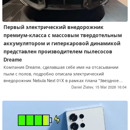
Первый электрический внедорожник
премиум-класса с массовым твердотельным
аккумулятором и гиперкаровой динамикой
представлен производителем пылесосов
Dreame
Компания Dreame, сделавшая себе имя на отсасывании
пыли с полов, подробно описала электрический
внедорожник Nebula Next 01X в рамках плана "Звездное
небо", в который интегрировано оборудование для
Daniel Zlatev,
15 Mar 2026 16:04
самостоятельного вождения L4. Помимо впечатляющего
ускорения благодаря рекордным электромоторам Dreame,
он оснащен настоящей твердотельной батареей.