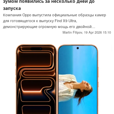
зумом появились за несколько дней до
запуска
Компания Oppo выпустила официальные образцы камер
для готовящегося к выпуску Find X9 Ultra,
демонстрирующие огромную мощь его двойной
перископической камеры 200 МП и системы 10-кратного
Martin Filipov,
19 Apr 2026 15:10
оптического зума. Снятые во время Лиги Чемпионов и на
Великой Китайской стене, образцы подчеркивают лучшие
в отрасли характеристики 230 мм телеобъектива и науку о
цвете Hasselblad в преддверии глобального дебюта 21
апреля.