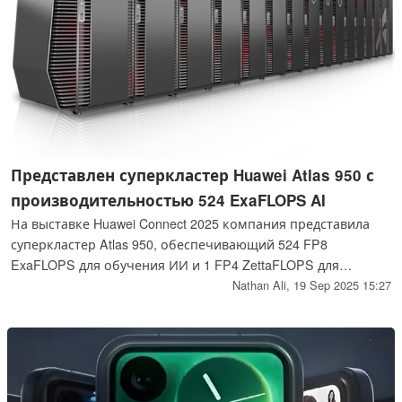
Представлен суперкластер Huawei Atlas 950 с
производительностью 524 ExaFLOPS AI
На выставке Huawei Connect 2025 компания представила
суперкластер Atlas 950, обеспечивающий 524 FP8
ExaFLOPS для обучения ИИ и 1 FP4 ZettaFLOPS для
вычислений. Созданная с использованием более 500 000
Nathan Ali,
19 Sep 2025 15:27
NPU Ascend 950DT, система превосходит кластеры Oracle и
xAI, а также бросает вызов грядущей платформе Rubin от
Nvidia.