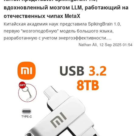
вдохновленный мозгом LLM, работающий на
отечественных чипах MetaX
Китайская академия наук представила SpikingBrain 1.0,
первую "мозгоподобную" модель большого языка,
разработанную с учетом энергоэффективности.
Работающая полностью на чипах MetaX китайского
Nathan Ali,
12 Sep 2025 01:54
производства, она обещает в 100 раз более высокую
производительность, чем обычные системы.