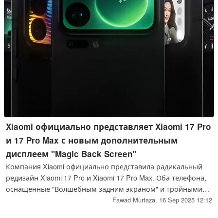
Xiaomi официально представляет Xiaomi 17 Pro
и 17 Pro Max с новым дополнительным
дисплеем "Magic Back Screen"
Компания Xiaomi официально представила радикальный
редизайн Xiaomi 17 Pro и Xiaomi 17 Pro Max. Оба телефона,
оснащенные "Волшебным задним экраном" и тройными
камерами на задней панели, похоже, черпают
Fawad Murtaza,
16 Sep 2025 12:12
вдохновение в iPhone 17 Pro, с плавающей камерой,