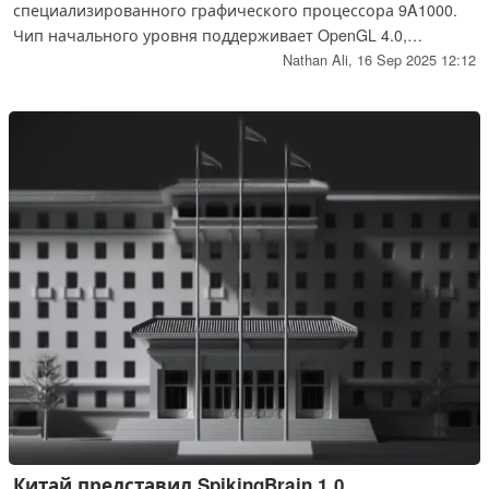
специализированного графического процессора 9A1000.
Чип начального уровня поддерживает OpenGL 4.0,
удваивает графический конвейер и предлагает 40 TOPS
Nathan Ali,
16 Sep 2025 12:12
ускорения искусственного интеллекта, соперничая с RX
550 от AMD и потребляя при этом на 70% меньше энергии
при небольших нагрузках.
Китай представил SpikingBrain 1.0,