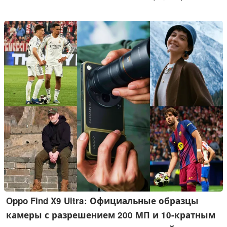
фотографии подтверждают революционное соотношение
сторон 16:10 и премиальный текстурированный дизайн,
фактически опередив Samsung и Apple с этим новым форм-
фактором. Хотя аппаратное обеспечение демонстрирует
инновационное лидерство Huawei, устройство будет
выпущено без Google Play Services, а под управлением
HarmonyOS.
Oppo Find X9 Ultra: Официальные образцы
камеры с разрешением 200 МП и 10-кратным