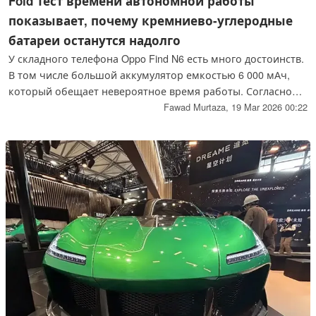
Fold Тест времени автономной работы
показывает, почему кремниево-углеродные
батареи останутся надолго
У складного телефона Oppo Find N6 есть много достоинств.
В том числе большой аккумулятор емкостью 6 000 мАч,
который обещает невероятное время работы. Согласно
обширному тесту времени автономной работы в
Fawad Murtaza,
19 Mar 2026 00:22
реальных условиях, Oppo Find N6 значительно опережает
Galaxy Z Fold 7 и Google Pixel 10 Pro Fold.