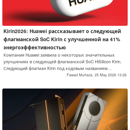
Kirin2026: Huawei рассказывает о следующей
флагманской SoC Kirin с улучшенной на 41%
энергоэффективностью
Компания Huawei заявила о некоторых значительных
улучшениях в следующей флагманской SoC HiSilicon Kirin.
Следующий флагман Kirin под кодовым названием
"Kirin2026", как сообщается, использует технологию Huawei
Fawad Murtaza,
25 May 2026 13:26
LogicFolding для достижения двузначного увеличения
максимальной частоты ускорения и более чем 40%-ного
увеличения энергоэффективности.