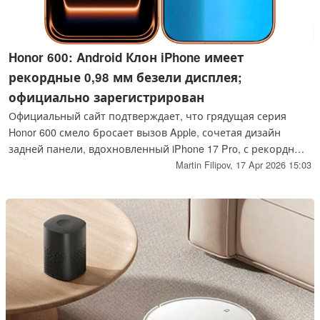
Honor 600: Android Клон iPhone имеет
рекордные 0,98 мм безели дисплея;
официально зарегистрирован
Официальный сайт подтверждает, что грядущая серия
Honor 600 смело бросает вызов Apple, сочетая дизайн
задней панели, вдохновленный iPhone 17 Pro, с рекордным
передним дисплеем. Хотя задняя панель в значительной
Martin Filipov,
17 Apr 2026 15:03
степени заимствована у Купертино, Honor "опережает"
конкурентов благодаря первой в мире ультратонкой
рамке 0,98 мм, предлагая почти безграничное OLED-
изображение с частотой 120 Гц, которое превосходит по
размерам сам iPhone.