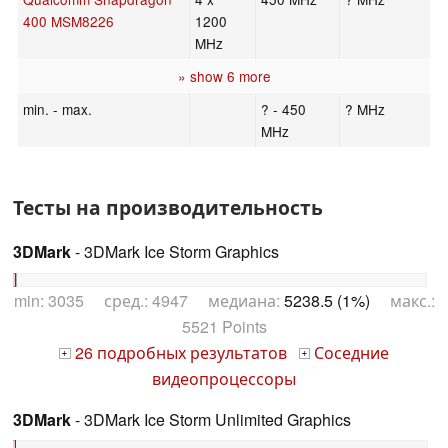
400 MSM8226
1200
MHz
» show 6 more
min. - max.
? - 450
? MHz
MHz
Тесты на производительность
3DMark
- 3DMark Ice Storm Graphics
min: 3035 сред.: 4947 медиана:
5238.5 (1%)
макс.:
5521 Points
26 подробных результатов
Соседние
+
+
видеопроцессоры
3DMark
- 3DMark Ice Storm Unlimited Graphics