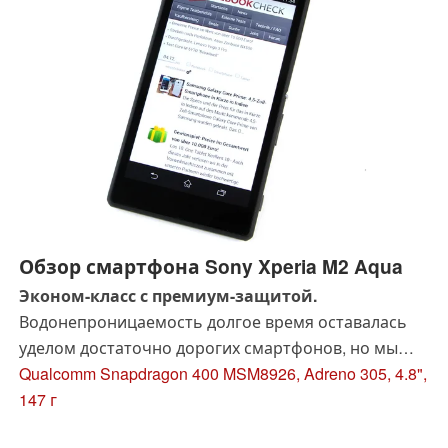
Обзор смартфона Sony Xperia M2 Aqua
Эконом-класс с премиум-защитой.
Водонепроницаемость долгое время оставалась
уделом достаточно дорогих смартфонов, но мы
считаем, что пора бы уже выпустить и более
Qualcomm Snapdragon 400 MSM8926, Adreno 305, 4.8",
доступные модели среднего класса, защищенные
147 г
от пыли и воздействия жидкостей. В Sony с нами