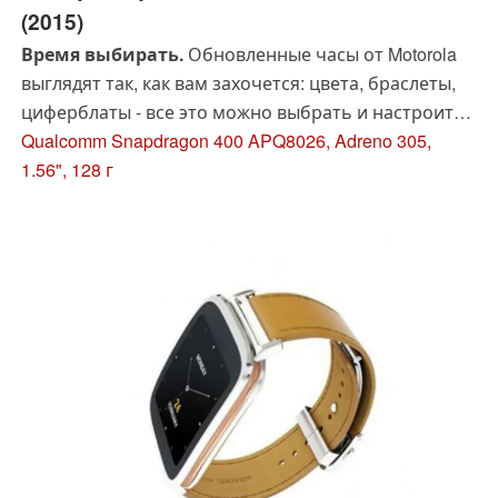
(2015)
Время выбирать.
Обновленные часы от Motorola
выглядят так, как вам захочется: цвета, браслеты,
циферблаты - все это можно выбрать и настроить.
Но дизайн и эргономика - не единственные важные
Qualcomm Snapdragon 400 APQ8026, Adreno 305,
факторы, ведь речь идет об
1.56", 128 г
умных
часах...