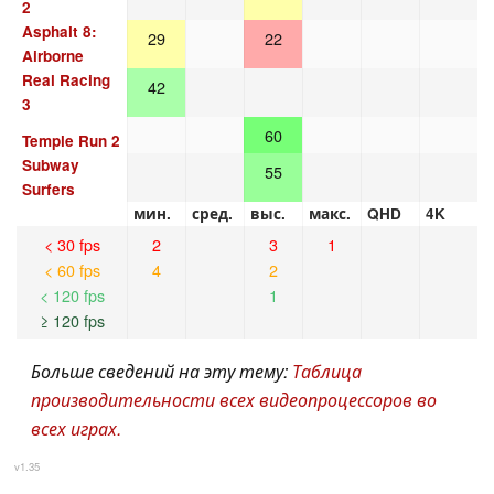
2
Asphalt 8:
29
22
Airborne
Real Racing
42
3
60
Temple Run 2
Subway
55
Surfers
мин.
сред.
выс.
макс.
QHD
4K
< 30 fps
2
3
1
< 60 fps
4
2
< 120 fps
1
≥ 120 fps
Больше сведений на эту тему:
Таблица
производительности всех видеопроцессоров во
всех играх.
v1.35