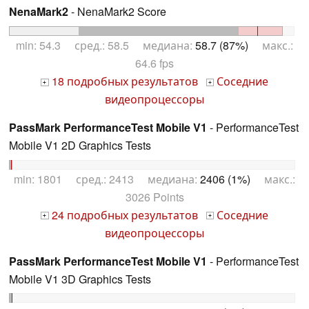
NenaMark2
- NenaMark2 Score
min: 54.3 сред.: 58.5 медиана:
58.7 (87%)
макс.:
64.6 fps
18 подробных результатов
Соседние
+
+
видеопроцессоры
PassMark PerformanceTest Mobile V1
- PerformanceTest
Mobile V1 2D Graphics Tests
min: 1801 сред.: 2413 медиана:
2406 (1%)
макс.:
3026 Points
24 подробных результатов
Соседние
+
+
видеопроцессоры
PassMark PerformanceTest Mobile V1
- PerformanceTest
Mobile V1 3D Graphics Tests