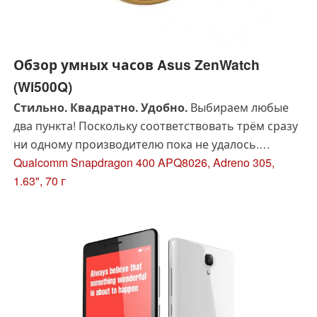
Обзор умных часов Asus ZenWatch
(Wi500Q)
Стильно. Квадратно. Удобно.
Выбираем любые
два пункта! Поскольку соответствовать трём сразу
ни одному производителю пока не удалось.
Получится ли у Asus ZenWatch?
Qualcomm Snapdragon 400 APQ8026, Adreno 305,
1.63", 70 г