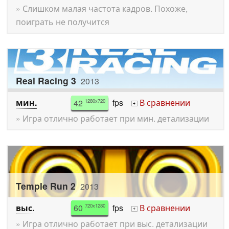
» Слишком малая частота кадров. Похоже,
поиграть не получится
Real Racing 3
2013
мин.
42
fps
В сравнении
1280x720
+
» Игра отлично работает при мин. детализации
Temple Run 2
2013
выс.
60
fps
В сравнении
720x1280
+
» Игра отлично работает при выс. детализации