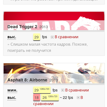
Dead Trigger 2
2013
выс.
29
fps
В сравнении
+
» Слишком малая частота кадров. Похоже,
поиграть не получится
Asphalt 8: Airborne
2013
мин.
29
fps
В сравнении
1280x720
+
выс.
18
26
~ 22 fps
В
1280x720
+
сравнении