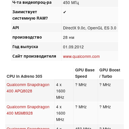
Ч-та видеопроц-ра
450 МГц
Заимствует
✔
системную RAM?
API
DirectX 9.0c, OpenGL ES 3.0
производство
28 нм
Год выпуска
01.09.2012
Сайт производителя
www.qualcomm.com
GPU Base
GPU Boost
CPU in Adreno 305
Speed
/ Turbo
Qualcomm Snapdragon
4 x
? MHz
? MHz
400 APQ8028
1600
MHz
Qualcomm Snapdragon
4 x
? MHz
? MHz
400 MSM8928
1600
MHz
Qualcomm Snapdragon
4 x
450 MHz
? MHz