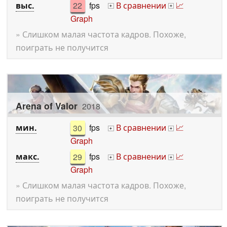
выс.
22
fps
В сравнении
📈
+
+
Graph
» Слишком малая частота кадров. Похоже,
поиграть не получится
Arena of Valor
2018
мин.
30
fps
В сравнении
📈
+
+
Graph
макс.
29
fps
В сравнении
📈
+
+
Graph
» Слишком малая частота кадров. Похоже,
поиграть не получится