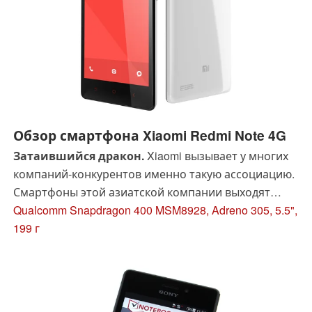
Обзор смартфона Xiaomi Redmi Note 4G
Затаившийся дракон.
Xiaomi вызывает у многих
компаний-конкурентов именно такую ассоциацию.
Смартфоны этой азиатской компании выходят
один лучше другого! Посмотрим, не нарушит ли
Qualcomm Snapdragon 400 MSM8928, Adreno 305, 5.5",
Redmi Note 4G эту добрую традицию.
199 г