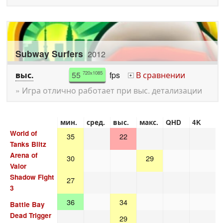
Subway Surfers
2012
выс.
55
fps
В сравнении
720x1085
+
» Игра отлично работает при выс. детализации
мин.
сред.
выс.
макс.
QHD
4K
World of
35
22
Tanks Blitz
Arena of
30
29
Valor
Shadow Fight
27
3
36
34
Battle Bay
Dead Trigger
29