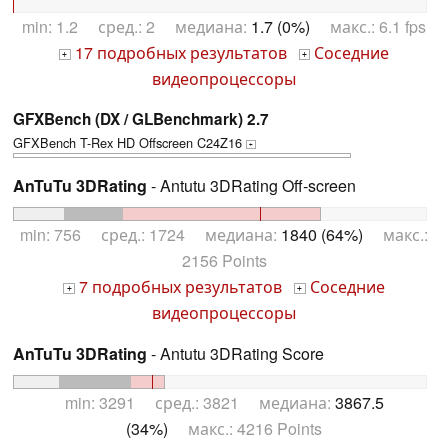
min: 1.2 сред.: 2 медиана:
1.7 (0%)
макс.: 6.1 fps
17 подробных результатов
Соседние
+
+
видеопроцессоры
GFXBench (DX / GLBenchmark) 2.7
GFXBench T-Rex HD Offscreen C24Z16
+
AnTuTu 3DRating
- Antutu 3DRating Off-screen
min: 756 сред.: 1724 медиана:
1840 (64%)
макс.:
2156 Points
7 подробных результатов
Соседние
+
+
видеопроцессоры
AnTuTu 3DRating
- Antutu 3DRating Score
min: 3291 сред.: 3821 медиана:
3867.5
(34%)
макс.: 4216 Points