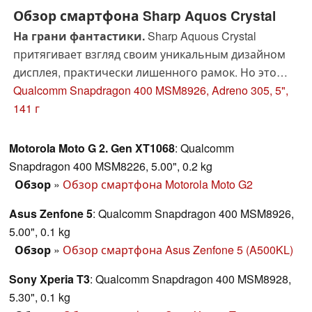
Обзор смартфона Sharp Aquos Crystal
На грани фантастики.
Sharp Aquous Crystal
притягивает взгляд своим уникальным дизайном
дисплея, практически лишенного рамок. Но это
накладывает определенные ограничения -
Qualcomm Snapdragon 400 MSM8926, Adreno 305, 5",
посмотрим, справился ли производитель с ними
141 г
или решил, что низкой цены будет достаточно?
Motorola Moto G 2. Gen XT1068
: Qualcomm
Snapdragon 400 MSM8226, 5.00", 0.2 kg
Обзор
»
Обзор смартфона Motorola Moto G2
Asus Zenfone 5
: Qualcomm Snapdragon 400 MSM8926,
5.00", 0.1 kg
Обзор
»
Обзор смартфона Asus Zenfone 5 (A500KL)
Sony Xperia T3
: Qualcomm Snapdragon 400 MSM8928,
5.30", 0.1 kg