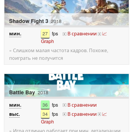
Shadow Fight 3
2018
мин.
27
fps
В сравнении
📈
+
+
Graph
» Слишком малая частота кадров. Похоже,
поиграть не получится
Battle Bay
2018
мин.
36
fps
В сравнении
+
выс.
34
fps
В сравнении
📈
+
+
Graph
» Игра отлично работает при мин. детализации