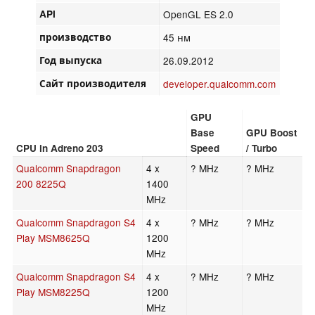
API
OpenGL ES 2.0
производство
45 нм
Год выпуска
26.09.2012
Сайт производителя
developer.qualcomm.com
GPU
Base
GPU Boost
CPU in Adreno 203
Speed
/ Turbo
Qualcomm Snapdragon
4 x
? MHz
? MHz
200 8225Q
1400
MHz
Qualcomm Snapdragon S4
4 x
? MHz
? MHz
Play MSM8625Q
1200
MHz
Qualcomm Snapdragon S4
4 x
? MHz
? MHz
Play MSM8225Q
1200
MHz