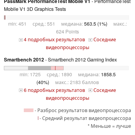
PassMark PerformanceTest Mobile V1
- PerformanceTest
Mobile V1 3D Graphics Tests
min: 451 сред.: 551 медиана:
563.5 (1%)
макс.:
624 Points
4 подробных результатов
Соседние
+
+
видеопроцессоры
Smartbench 2012
- Smartbench 2012 Gaming Index
min: 1725 сред.: 1890 медиана:
1858.5
(40%)
макс.: 2183 баллов
6 подробных результатов
Соседние
+
+
видеопроцессоры
- Разброс результатов видеопроцессора
- Средний результат видеопроцессора
* Меньше = лучше