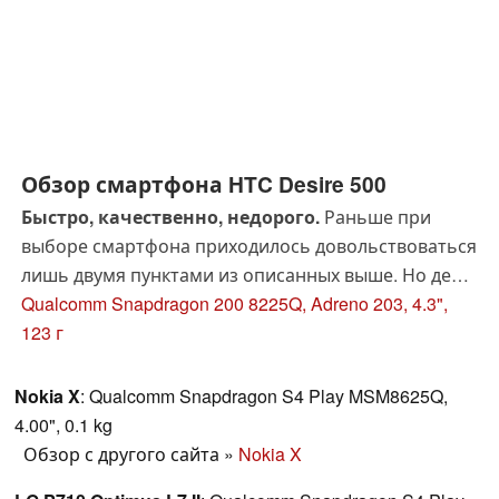
менее 160 Евро (~$209) на то, сможет ли она
подтвердить это утверждение.
Обзор смартфона HTC Desire 500
Быстро, качественно, недорого.
Раньше при
выборе смартфона приходилось довольствоваться
лишь двумя пунктами из описанных выше. Но дела
меняются к лучшему! Качественный 4.3-дюймовый
Qualcomm Snapdragon 200 8225Q, Adreno 203, 4.3",
экран, четырёхъядерный процессор, низкая цена...
123 г
Всё это и многое другое - в герое нашего
сегодняшего обзора, HTC Desire 500.
Nokia X
: Qualcomm Snapdragon S4 Play MSM8625Q,
4.00", 0.1 kg
Обзор с другого сайта
»
Nokia X