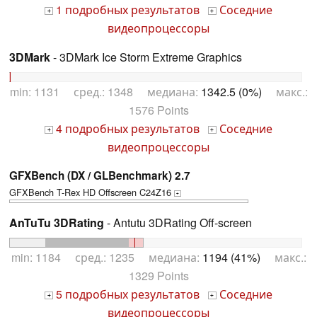
1 подробных результатов
Соседние
+
+
видеопроцессоры
3DMark
- 3DMark Ice Storm Extreme Graphics
min: 1131 сред.: 1348 медиана:
1342.5 (0%)
макс.:
1576 Points
4 подробных результатов
Соседние
+
+
видеопроцессоры
GFXBench (DX / GLBenchmark) 2.7
GFXBench T-Rex HD Offscreen C24Z16
+
AnTuTu 3DRating
- Antutu 3DRating Off-screen
min: 1184 сред.: 1235 медиана:
1194 (41%)
макс.:
1329 Points
5 подробных результатов
Соседние
+
+
видеопроцессоры