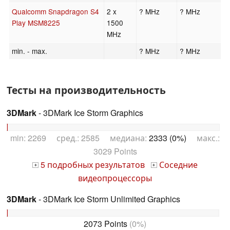
Qualcomm Snapdragon S4
2 x
? MHz
? MHz
Play MSM8225
1500
MHz
min. - max.
? MHz
? MHz
Тесты на производительность
3DMark
- 3DMark Ice Storm Graphics
min: 2269 сред.: 2585 медиана:
2333 (0%)
макс.:
3029 Points
5 подробных результатов
Соседние
+
+
видеопроцессоры
3DMark
- 3DMark Ice Storm Unlimited Graphics
2073 Points
(0%)