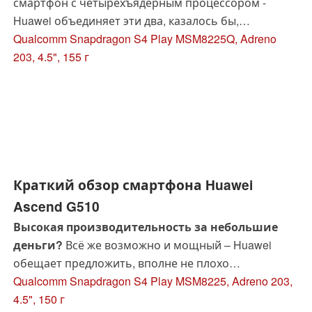
смартфон с четырехъядерным процессором -
Huawei объединяет эти два, казалось бы,
взаимоисключающих параметра в 4.5-дюймовом
Qualcomm Snapdragon S4 Play MSM8225Q, Adreno
Ascend G525. Наши тесты покажут, насколько
203, 4.5", 155 г
хорошо им это удалось.
Краткий обзор смартфона Huawei
Ascend G510
Высокая производительность за небольшие
деньги?
Всё же возможно и мощный – Huawei
обещает предложить, вполне не плохо
скомпанованый Ascend G510. Мы протестировали
Qualcomm Snapdragon S4 Play MSM8225, Adreno 203,
4.5-дюймовую низкоуровневую модель за чуть
4.5", 150 г