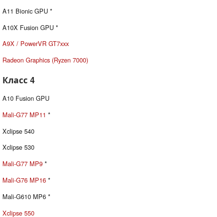
A11 Bionic GPU *
A10X Fusion GPU *
A9X / PowerVR GT7xxx
Radeon Graphics (Ryzen 7000)
Класс 4
A10 Fusion GPU
Mali-G77 MP11
*
Xclipse 540
Xclipse 530
Mali-G77 MP9
*
Mali-G76 MP16
*
Mali-G610 MP6 *
Xclipse 550