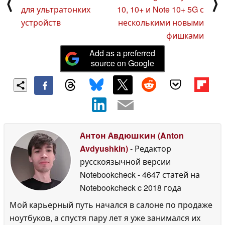
⟨
⟩
для ультратонких
10, 10+ и Note 10+ 5G с
устройств
несколькими новыми
фишками
Add as a preferred
source on Google
Антон Авдюшкин (Anton
Avdyushkin)
- Редактор
русскоязычной версии
Notebookcheck
- 4647 статей на
Notebookcheck
c 2018 года
Мой карьерный путь начался в салоне по продаже
ноутбуков, а спустя пару лет я уже занимался их