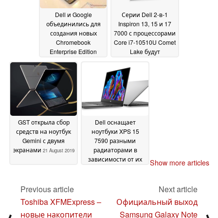
Dell и Google
Серии Dell 2-в-1
объединились для
Inspiron 13, 15 и 17
создания новых
7000 с процессорами
Chromebook
Core i7-10510U Comet
Enterprise Edition
Lake будут
(Latitude 5300 2-в-1 и
выпущены на этой
5400)
неделе
26 August 2019
21 August 2019
GST открыла сбор
Dell оснащает
средств на ноутбук
ноутбуки XPS 15
Gemini с двумя
7590 разными
экранами
радиаторами в
21 August 2019
зависимости от их
Show more articles
конфигурации
21 July
2019
Previous article
Next article
Toshiba XFMExpress –
Официальный выход
новые накопители
Samsung Galaxy Note