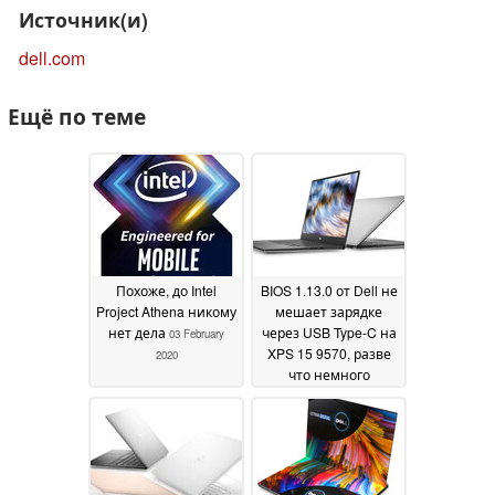
Источник(и)
dell.com
Ещё по теме
Похоже, до Intel
BIOS 1.13.0 от Dell не
Project Athena никому
мешает зарядке
нет дела
через USB Type-C на
03 February
XPS 15 9570, разве
2020
что немного
замедляет
вентиляторы в
режиме ожидания
01
October 2019