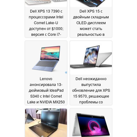
Dell XPS 13 7390 с
Dell XPS 15 с
процессорами Intel
двойным складным
Comet Lake-U
OLED-дисплеем
доступен от $1000;
может стать
версия с Core i7-
реальностью в
10710U появится 1
ближайшем
октября
будущем
27 September
23 September
2019
2019
Lenovo
Dell неожиданно
анонсировала 13-
выпустила
дюймовый IdeaPad
обновление для XPS
S340 с Intel Comet
15 9570, решающее
Lake и NVIDIA MX250
проблемы со
спящим режимом
04 September 2019
Modern Standby
03
September 2019