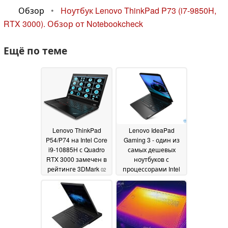
Обзор
•
Ноутбук Lenovo ThinkPad P73 (i7-9850H,
RTX 3000). Обзор от Notebookcheck
Ещё по теме
Lenovo ThinkPad
Lenovo IdeaPad
P54/P74 на Intel Core
Gaming 3 - один из
i9-10885H с Quadro
самых дешевых
RTX 3000 замечен в
ноутбуков с
рейтинге 3DMark
процессорами Intel
02
10 поколения
May 2020
20 April
2020