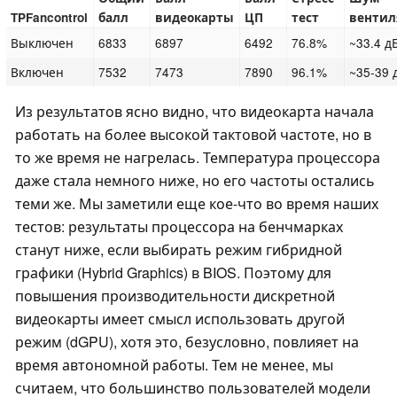
TPFancontrol
балл
видеокарты
ЦП
тест
вентил
Выключен
6833
6897
6492
76.8%
~33.4 д
Включен
7532
7473
7890
96.1%
~35-39 
Из результатов ясно видно, что видеокарта начала
работать на более высокой тактовой частоте, но в
то же время не нагрелась. Температура процессора
даже стала немного ниже, но его частоты остались
теми же. Мы заметили еще кое-что во время наших
тестов: результаты процессора на бенчмарках
станут ниже, если выбирать режим гибридной
графики (Hybrid Graphics) в BIOS. Поэтому для
повышения производительности дискретной
видеокарты имеет смысл использовать другой
режим (dGPU), хотя это, безусловно, повлияет на
время автономной работы. Тем не менее, мы
считаем, что большинство пользователей модели