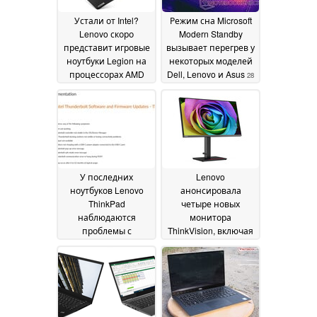
Устали от Intel?
Режим сна Microsoft
Lenovo скоро
Modern Standby
представит игровые
вызывает перегрев у
ноутбуки Legion на
некоторых моделей
процессорах AMD
Dell, Lenovo и Asus
28
Ryzen 4000
05 April 2020
January 2020
У последних
Lenovo
ноутбуков Lenovo
анонсировала
ThinkPad
четыре новых
наблюдаются
монитора
проблемы с
ThinkVision, включая
неисправными
Creator Extreme
контроллерами
профессионального
Thunderbolt
уровня
22 January
04 January 2020
2020