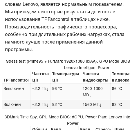
словам Lenovo, является нормальным показателем.
Мы приведем некоторые результаты до и после
использования TPFancontrol в таблицах ниже.
Производительность графического процессора,
особенно при длительных рабочих нагрузках, стала
намного лучше после применения данной
программы.
Stress test (Prime95 + FurMark 1920x1080 8xAA), GPU Mode BIOS
Lenovo Intelligent Power
Частота
Температура
Частота
Темпера
TPFancontrol
ЦП
ЦП
видеокарты
видеок
Выключен
~2.2 ГГц
96 °C
1200-1300
86 °C
МГц
Включен
~2.2 ГГц
92 °C
1560 МГц
83 °C
3DMark Time Spy, GPU Mode BIOS: dGPU, Power Plan: Lenovo Intel
Power
Общий
Балл
Балл
Стресс-
Шум