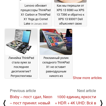
Lenovo обновит
Как мы перешли от
процессоры ThinkPad
XPS 13 9380 на XPS
X1 Carbon и ThinkPad
13 7390 и обратно к
X1 Yoga до Comet
XPS 13 9300? Dell
Lake
объясняет свою
04 January 2020
схему
наименований
03
January 2020
Линейка ThinkPad
Рекламный ролик
стала хуже за
складного ThinkPad
последнее
X1 не оставит
десятилетие?
равнодушным
Ретроспектива
никого из
Show more articles
ThinkPad
поклонников Lenovo
20 December
2019
22 November 2019
Previous article
Next article
Bixby – пост сдал, Neon
1000 единиц яркости
⟨
⟩
– пост принял: новый
+ HDR + 4K UHD: Всё в