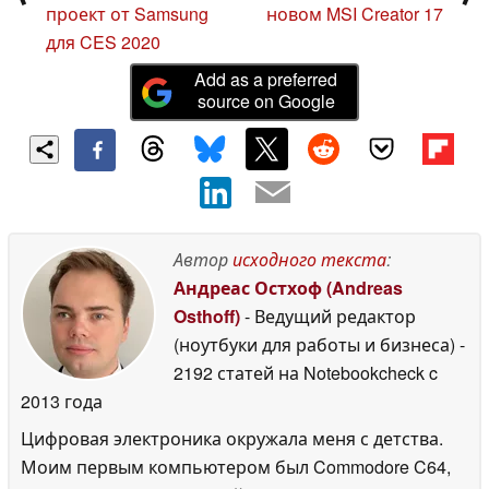
проект от Samsung
новом MSI Creator 17
для CES 2020
Add as a preferred
source on Google
Автор
исходного текста
:
Андреас Остхоф (Andreas
Osthoff)
- Ведущий редактор
(ноутбуки для работы и бизнеса)
-
2192 статей на Notebookcheck
c
2013 года
Цифровая электроника окружала меня с детства.
Моим первым компьютером был Commodore C64,