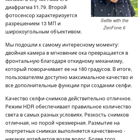
диафрагма f/1.79. Второй
фотосенсор характеризуется
Selfie with the
разрешением 13 МП и
ZenFone 6
широкоугольным объективом.
Мы подошли к самому интересному моменту:
двойная камера в мгновение ока превращается в
фронтальную благодаря откидному механизму,
который поворачивает ее на 180 градусов. В итоге,
пользователям доступно максимальное качество и
все дополнительные функции при создании селфи.
Качество селфи-снимков действительно отличное.
Режим HDR обеспечивает правильное количество
света в самых разных условиях. Резкость снимков
отличная, но порой чрезмерная. Размытие на
портретных снимках выполняется качественно -
никаких артефактов возле волос. Более того,