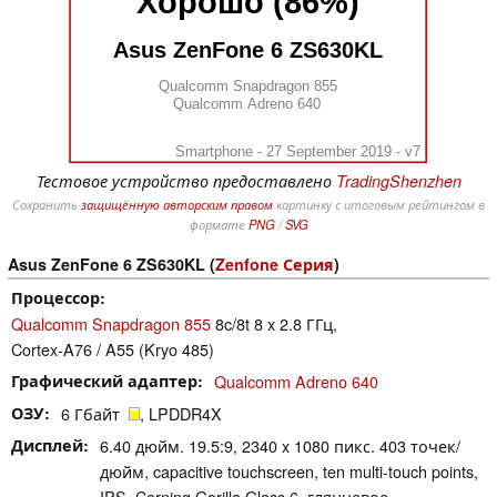
Хорошо (86%)
Asus ZenFone 6 ZS630KL
Qualcomm Snapdragon 855
Qualcomm Adreno 640
Smartphone - 27 September 2019 - v7
Тестовое устройство предоставлено
TradingShenzhen
Сохранить
защищённую авторским правом
картинку с итоговым рейтингом в
формате
PNG
/
SVG
Asus ZenFone 6 ZS630KL (
Zenfone Серия
)
Процессор
Qualcomm Snapdragon 855
8c/8t 8 x 2.8 ГГц,
Cortex-A76 / A55 (Kryo 485)
Графический адаптер
Qualcomm Adreno 640
ОЗУ
6 Гбайт
, LPDDR4X
Дисплей
6.40 дюйм. 19.5:9, 2340 x 1080 пикс. 403 точек/
дюйм, capacitive touchscreen, ten multi-touch points,
IPS, Corning Gorilla Glass 6, глянцевое