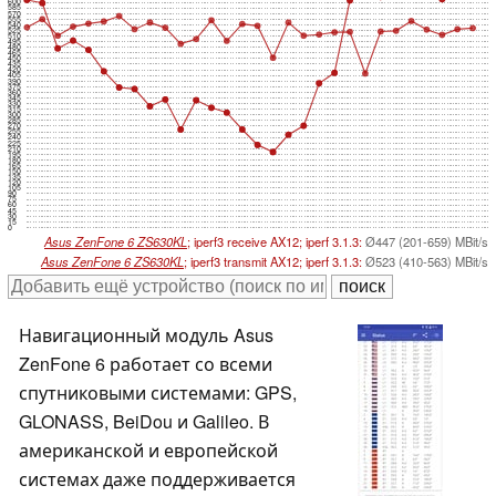
600
585
570
555
540
525
510
495
480
465
450
435
420
405
390
375
360
345
330
315
300
285
270
255
240
225
210
195
180
165
150
135
120
105
90
75
60
45
30
15
0
Asus ZenFone 6 ZS630KL
; iperf3 receive AX12; iperf 3.1.3:
Ø447 (201-659) MBit/s
Asus ZenFone 6 ZS630KL
; iperf3 transmit AX12; iperf 3.1.3:
Ø523 (410-563) MBit/s
Навигационный модуль Asus
ZenFone 6 работает со всеми
спутниковыми системами: GPS,
GLONASS, BeiDou и Galileo. В
американской и европейской
системах даже поддерживается