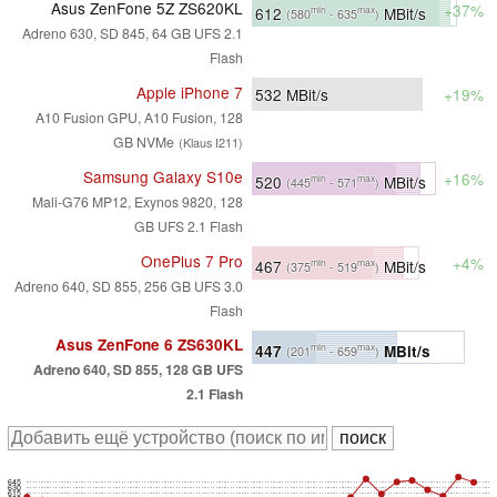
Asus ZenFone 5Z ZS620KL
+37%
612
MBit/s
min
max
(580
- 635
)
Adreno 630, SD 845, 64 GB UFS 2.1
Flash
Apple iPhone 7
532
MBit/s
+19%
A10 Fusion GPU, A10 Fusion, 128
GB NVMe
(Klaus I211)
Samsung Galaxy S10e
+16%
520
MBit/s
min
max
(445
- 571
)
Mali-G76 MP12, Exynos 9820, 128
GB UFS 2.1 Flash
OnePlus 7 Pro
+4%
467
MBit/s
min
max
(375
- 519
)
Adreno 640, SD 855, 256 GB UFS 3.0
Flash
Asus ZenFone 6 ZS630KL
447
MBit/s
min
max
(201
- 659
)
Adreno 640, SD 855, 128 GB UFS
2.1 Flash
645
630
615