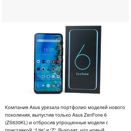
Компания Asus урезала портфолио моделей нового
поколения, выпустив только Asus ZenFone 6
(ZS630KL) и отбросив упрощенные модели с
приставкой “Lite” и “Z”. Выходит, что новый