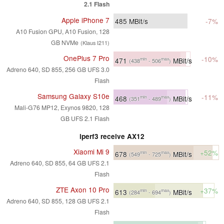
2.1 Flash
Apple iPhone 7
485
MBit/s
-7%
A10 Fusion GPU, A10 Fusion, 128
GB NVMe
(Klaus I211)
OnePlus 7 Pro
-10%
471
MBit/s
min
max
(438
- 506
)
Adreno 640, SD 855, 256 GB UFS 3.0
Flash
Samsung Galaxy S10e
-11%
468
MBit/s
min
max
(351
- 489
)
Mali-G76 MP12, Exynos 9820, 128
GB UFS 2.1 Flash
iperf3 receive AX12
Xiaomi Mi 9
+52%
678
MBit/s
min
max
(549
- 725
)
Adreno 640, SD 855, 64 GB UFS 2.1
Flash
ZTE Axon 10 Pro
+37%
613
MBit/s
min
max
(284
- 694
)
Adreno 640, SD 855, 128 GB UFS 2.1
Flash