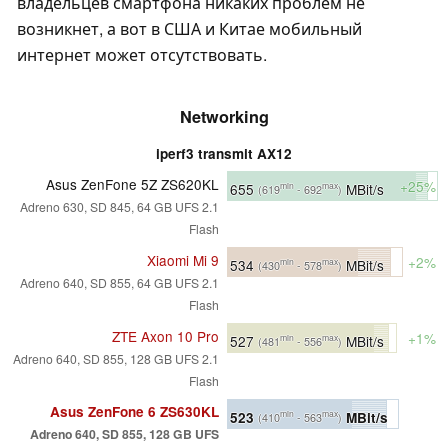
владельцев смартфона никаких проблем не
возникнет, а вот в США и Китае мобильный
интернет может отсутствовать.
Networking
iperf3 transmit AX12
Asus ZenFone 5Z ZS620KL
+25%
655
MBit/s
min
max
(619
- 692
)
Adreno 630, SD 845, 64 GB UFS 2.1
Flash
Xiaomi Mi 9
+2%
534
MBit/s
min
max
(430
- 578
)
Adreno 640, SD 855, 64 GB UFS 2.1
Flash
ZTE Axon 10 Pro
+1%
527
MBit/s
min
max
(481
- 556
)
Adreno 640, SD 855, 128 GB UFS 2.1
Flash
Asus ZenFone 6 ZS630KL
523
MBit/s
min
max
(410
- 563
)
Adreno 640, SD 855, 128 GB UFS