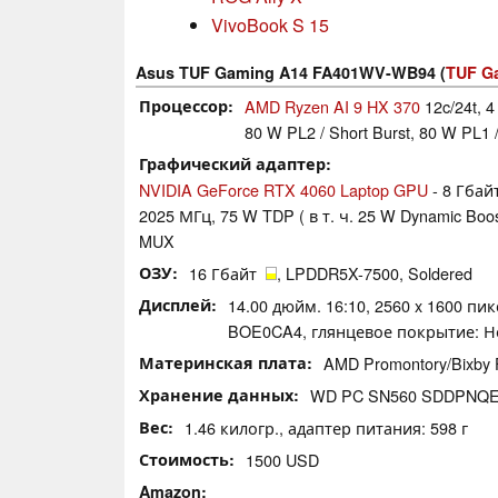
VivoBook S 15
Asus TUF Gaming A14 FA401WV-WB94 (
TUF G
Процессор
AMD Ryzen AI 9 HX 370
12c/24t, 4
80 W PL2 / Short Burst, 80 W PL1 /
Графический адаптер
NVIDIA GeForce RTX 4060 Laptop GPU
- 8 Гбай
2025 МГц, 75 W TDP ( в т. ч. 25 W Dynamic Boo
MUX
ОЗУ
16 Гбайт
, LPDDR5X-7500, Soldered
Дисплей
14.00 дюйм. 16:10, 2560 x 1600 п
BOE0CA4, глянцевое покрытие: Нет
Материнская плата
AMD Promontory/Bixby
Хранение данных
WD PC SN560 SDDPNQE-
Вес
1.46 килогр., адаптер питания: 598 г
Стоимость
1500 USD
Amazon