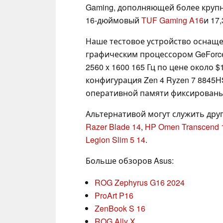
Gaming, дополняющей более круп
16-дюймовый
TUF Gaming A16
и 17
Наше тестовое устройство оснащен
графическим процессором GeForce
2560 x 1600 165 Гц по цене около 
конфигурация Zen 4 Ryzen 7 8845H
оперативной памяти фиксированы 
Альтернативой могут служить друг
Razer Blade 14
,
HP Omen Transcend 
Legion Slim 5 14
.
Больше обзоров Asus:
ROG Zephyrus G16 2024
ProArt P16
ZenBook S 16
ROG Ally X