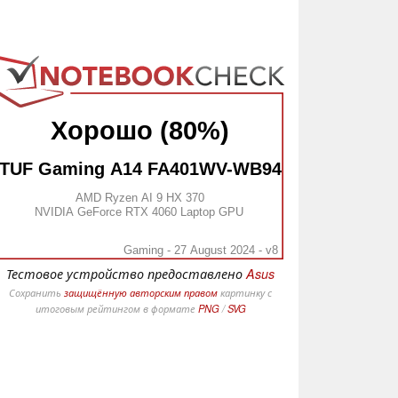
Хорошо (80%)
TUF Gaming A14 FA401WV-WB94
AMD Ryzen AI 9 HX 370
NVIDIA GeForce RTX 4060 Laptop GPU
Gaming - 27 August 2024 - v8
Тестовое устройство предоставлено
Asus
Сохранить
защищённую авторским правом
картинку с
итоговым рейтингом в формате
PNG
/
SVG