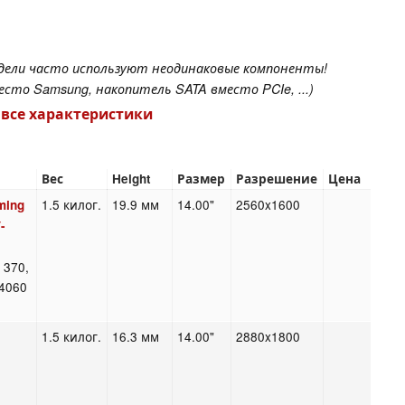
одели часто используют неодинаковые компоненты!
сто Samsung, накопитель SATA вместо PCIe, ...)
 все характеристики
Вес
Height
Размер
Разрешение
Цена
1.5 килог.
19.9 мм
14.00"
2560x1600
ming
-
 370,
4060
1.5 килог.
16.3 мм
14.00"
2880x1800
4