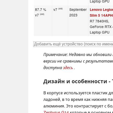
Laptop GPU
87.7 %
v7
September
Lenovo Legio
(old)
v7
2023
(old)
Slim 5 14APH
R7 7840HS,
GeForce RTX 
Laptop GPU
Примечание: Недавно мы обновили 
версии не сравнимы с результатам
доступна
здесь
.
Дизайн и особенности -
В корпусе используется пластик д
ладоней, в то время как нижняя 
алюминия. Это контрастирует с бо
Zephyrus G14
которые в основном в