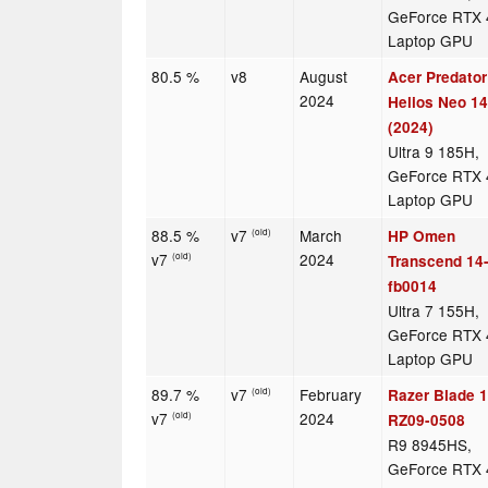
GeForce RTX 
Laptop GPU
80.5 %
v8
August
Acer Predator
2024
Helios Neo 1
(2024)
Ultra 9 185H,
GeForce RTX 
Laptop GPU
88.5 %
v7
March
HP Omen
(old)
v7
2024
(old)
Transcend 14
fb0014
Ultra 7 155H,
GeForce RTX 
Laptop GPU
89.7 %
v7
February
Razer Blade 
(old)
v7
2024
(old)
RZ09-0508
R9 8945HS,
GeForce RTX 