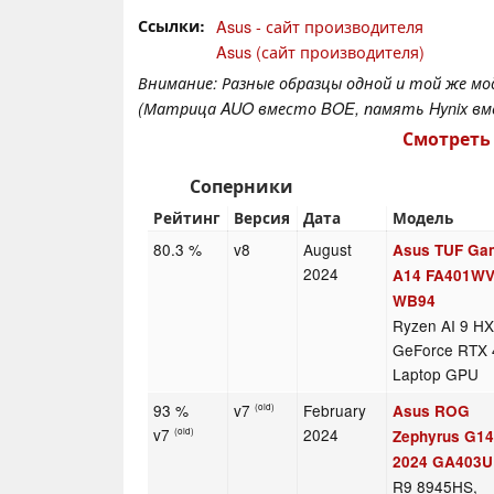
Ссылки
Asus - сайт производителя
Asus (сайт производителя)
Внимание: Разные образцы одной и той же м
(Матрица AUO вместо BOE, память Hynix вме
Смотреть
Соперники
Рейтинг
Версия
Дата
Модель
80.3 %
v8
August
Asus TUF Ga
2024
A14 FA401WV
WB94
Ryzen AI 9 HX
GeForce RTX 
Laptop GPU
93 %
v7
February
Asus ROG
(old)
v7
2024
(old)
Zephyrus G1
2024 GA403U
R9 8945HS,