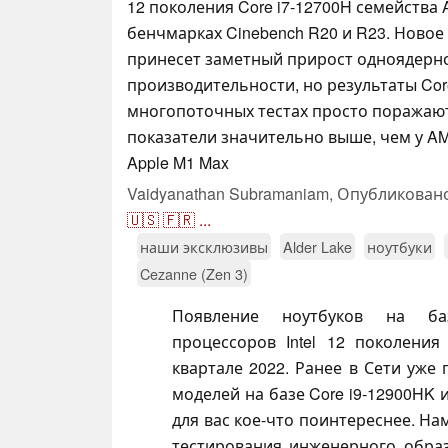
12 поколения Core i7-12700H семейства A
бенчмарках Cinebench R20 и R23. Новое
принесет заметный прирост одноядерн
производительности, но результаты Core
многопоточных тестах просто поражаю
показатели значительно выше, чем у AM
Apple M1 Max
Vaidyanathan Subramaniam,
Опубликован
🇺🇸
🇫🇷
...
наши эксклюзивы
Alder Lake
ноутбуки
Cezanne (Zen 3)
Появление ноутбуков на ба
процессоров Intel 12 поколения
квартале 2022. Ранее в Сети уже
моделей на базе Core i9-12900HK и
для вас кое-что поинтереснее. На
тестирования инженерного образ