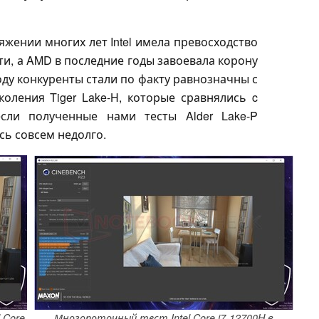
жении многих лет Intel имела превосходство
и, а AMD в последние годы завоевала корону
оду конкуренты стали по факту равнозначны с
коления Tiger Lake-H, которые сравнялись c
сли полученные нами тесты Alder Lake-P
сь совсем недолго.
 Core
Многопоточный тест Intel Core i7-12700H в