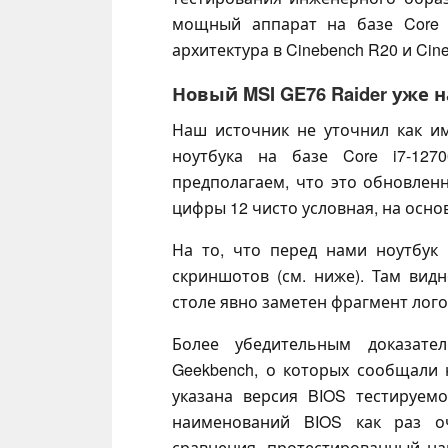
мощный аппарат на базе Core 
архитектура в Cinebench R20 и Cin
Новый MSI GE76 Raider уже 
Наш источник не уточнил как и
ноутбука на базе Core i7-12
предполагаем, что это обновлен
цифры 12 чисто условная, на осн
На то, что перед нами ноутбук
скриншотов (см. ниже). Там вид
столе явно заметен фрагмент лого
Более убедительным доказате
Geekbench, о которых сообщали
указана версия BIOS тестируемо
наименований BIOS как раз оч
сравнения, протестированный н