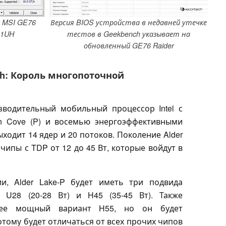
у MSI GE76
Версия BIOS устройства в недавней утечке
11UH
тестов в Geekbench указывает на
обновленный GE76 Raider
ench: Король многопоточной
изводительный мобильный процессор Intel с
 Cove (P) и восемью энергоэффективными
ыходит 14 ядер и 20 потоков. Поколение Alder
 чипы с TDP от 12 до 45 Вт, которые войдут в
, Alder Lake-P будет иметь три подвида
 U28 (20-28 Вт) и H45 (35-45 Вт). Также
олее мощный вариант H55, но он будет
отому будет отличаться от всех прочих чипов