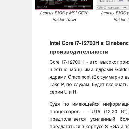
Версия BIOS у MSI GE76
Версия BIOS 
Raider 10UH
Raider 
Intel Core i7-12700H в Cineb
производительности
Core i7-12700H - это высокопро
шестью мощными ядрами Golden
ядрами Gracemont (E): суммарно в
Lake-P, по слухам, будет включать
серии U и H.
Судя по имеющейся информации
процессоров — U15 (12-20 Вт),
предполагается усиленный б
предлагаться в корпусе S-BGA и п