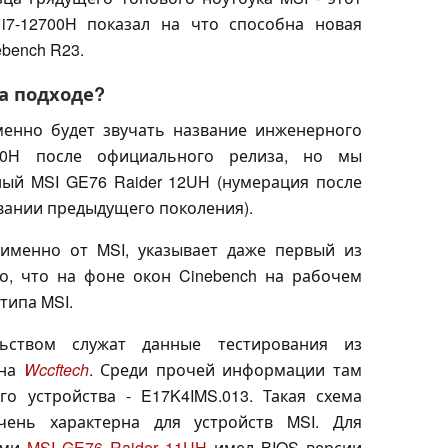
i7-12700H показал на что способна новая
ebench R23.
на подходе?
менно будет звучать название инженерного
700H после официального релиза, но мы
ный MSI GE76 Raider 12UH (нумерация после
овании предыдущего поколения).
 именно от MSI, указывает даже первый из
но, что на фоне окон Cinebench на рабочем
типа MSI.
льством служат данные тестирования из
 на
Wccftech
. Среди прочей информации там
го устройства - E17K4IMS.013. Такая схема
ень характерна для устройств MSI. Для
ами
MSI GE76 Raider 11UH
имел BIOS версии