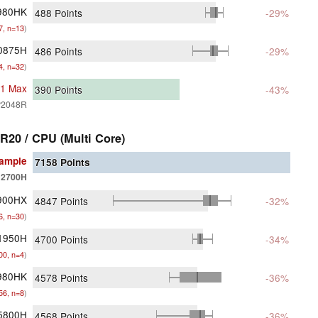
0980HK
488
Points
-29%
7, n=13
)
10875H
486
Points
-29%
4, n=32
)
M1 Max
390
Points
-43%
P2048R
R20 / CPU (Multi Core)
ample
7158
Points
12700H
900HX
4847
Points
-32%
6, n=30
)
11950H
4700
Points
-34%
00, n=4
)
1980HK
4578
Points
-36%
56, n=8
)
5800H
4568
Points
-36%