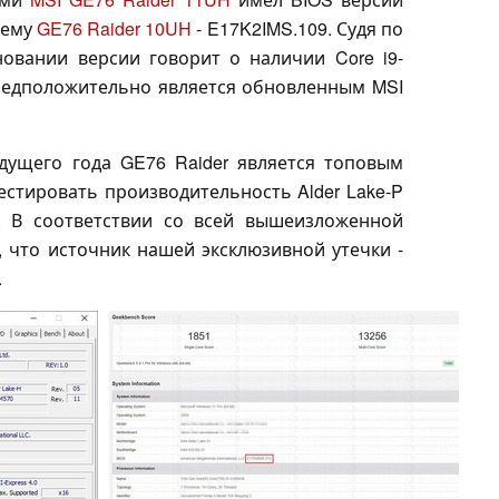
 ему
GE76 Raider 10UH
- E17K2IMS.109. Судя по
новании версии говорит о наличии Core i9-
предположительно является обновленным MSI
дущего года GE76 Raider является топовым
естировать производительность Alder Lake-P
. В соответствии со всей вышеизложенной
 что источник нашей эксклюзивной утечки -
.