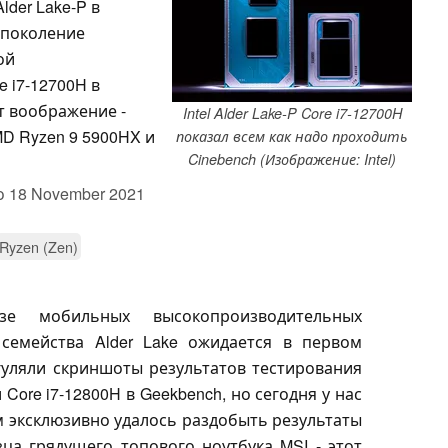
lder Lake-P в
 поколение
ой
 i7-12700H в
т воображение -
Intel Alder Lake-P Core i7-12700H
D Ryzen 9 5900HX и
показал всем как надо проходить
Cinebench (Изображение: Intel)
о
18 November 2021
Ryzen (Zen)
зе мобильных высокопроизводительных
 семейства Alder Lake ожидается в первом
 гуляли скриншоты результатов тестирования
 Core i7-12800H в Geekbench, но сегодня у нас
м эксклюзивно удалось раздобыть результаты
ца грядущего топового ноутбука MSI - этот