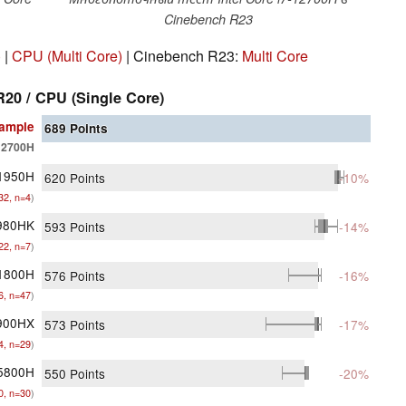
Cinebench R23
)
|
CPU (Multi Core)
| Cinebench R23:
Multi Core
20 / CPU (Single Core)
ample
689
Points
12700H
11950H
620
Points
-10%
32, n=4
)
1980HK
593
Points
-14%
22, n=7
)
11800H
576
Points
-16%
6, n=47
)
900HX
573
Points
-17%
4, n=29
)
5800H
550
Points
-20%
0, n=30
)