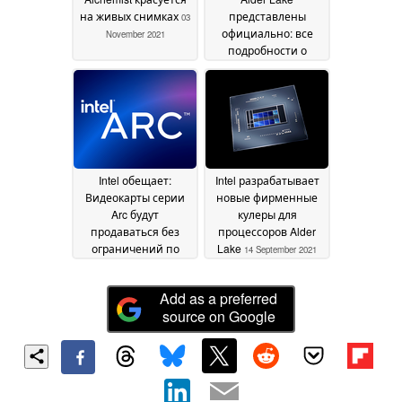
на живых снимках
представлены
03
официально: все
November 2021
подробности о
новой архитектуре
27
October 2021
Intel обещает:
Intel разрабатывает
Видеокарты серии
новые фирменные
Arc будут
кулеры для
продаваться без
процессоров Alder
ограничений по
Lake
14 September 2021
хэшрейту
18 October
2021
Add as a preferred
source on Google