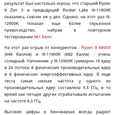
результат был настолько хорош, что старший Ryzen
9
Zen 3
и предыдущий Rocket Lake i9-11900K
оказались совсем не у дел. Однако, на этот раз i9-
12900K показал еще более серьезное
превосходство, набрав в повторном
тестировании
981 балл
.
На этот раз отрыв от конкурентов -
Ryzen 9 5900X
(648 баллов) и i9-11900K (682 балла) - очень
солидный. Напомним, у i9-12900K суммарно 16 ядер
и 24 потока: 8 физических производительных ядер
и 8 физических энергоэффективных ядер. В ходе
теста самая низкая частота у одного из
производительных ядер составляла 5,5 ГГц, в то
время как четыре других отрабатывали испытание
на частоте 6,3 ГГц.
Высокие цифры в бенчмарках всегда радуют