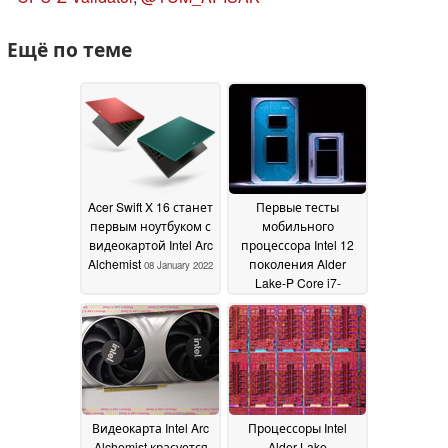
Ещё по теме
Acer Swift X 16 станет
Первые тесты
первым ноутбуком с
мобильного
видеокартой Intel Arc
процессора Intel 12
Alchemist
поколения Alder
08 January 2022
Lake-P Core i7-
12700H: AMD
Cezanne Zen 3 и
Apple M1 Max
уничтожены в
Cinebench
18 November
2021
Видеокарта Intel Arc
Процессоры Intel
Alchemist красуется
Alder Lake