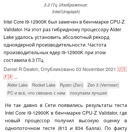
3.2 ГГц (Изображение:
Intel/Unsplash)
Intel Core i9-12900K был замечен в бенчмарке CPU-Z
Validator. На этот раз гибридному процессору Alder
Lake удалось установить абсолютный рекорд
одноядерной производительности. Частота
производительных ядер i9-12900K при этом
составила 6.3 ГГц
Daniel R Deakin,
Опубликовано
03 November 2021
🇺🇸
🇫🇷
...
Alder Lake
Rocket Lake
Ryzen (Zen)
Zen 3 (Vermeer)
PC и всё, что связано с ним
покупаем лучшее
Не так давно в Сети появились результаты теста
Intel Core i9-12900K в бенчмарке CPU-Z Validator, где
новый процессор получил высокую оценку в
однопоточном тесте (813 и 834 балла). По факту