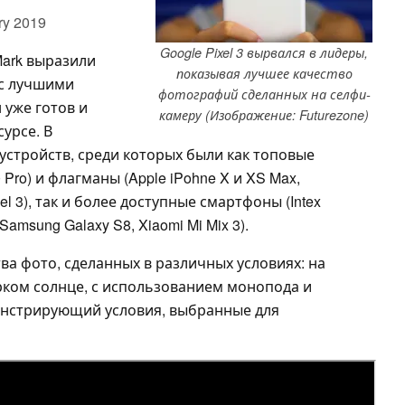
ry 2019
Google Pixel 3 вырвался в лидеры,
Mark выразили
показывая лучшее качество
 с лучшими
фотографий сделанных на селфи-
 уже готов и
камеру (Изображение: Futurezone)
урсе. В
устройств, среди которых были как топовые
Pro) и флагманы (Apple iPohne X и XS Max,
xel 3), так и более доступные смартфоны (Intex
, Samsung Galaxy S8, Xiaomi Mi Mix 3).
тва фото, сделанных в различных условиях: на
рком солнце, с использованием монопода и
монстрирующий условия, выбранные для