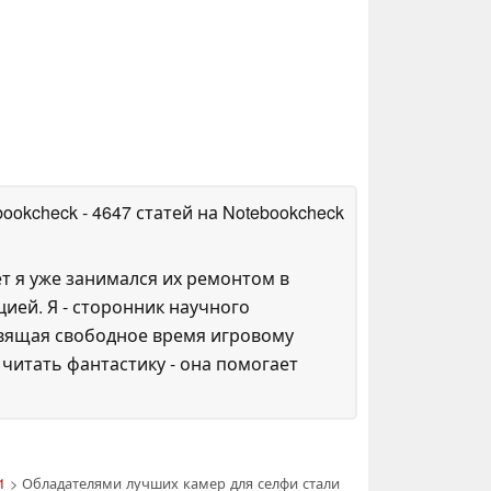
bookcheck
- 4647 статей на Notebookcheck
ет я уже занимался их ремонтом в
ией. Я - сторонник научного
освящая свободное время игровому
итать фантастику - она помогает
1
> Обладателями лучших камер для селфи стали