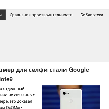
и
Сравнения производительности
Библиотека
мер для селфи стали Google
Note9
то отдельный
нно не связанно с
ере, это доказал
сом DxOMark.