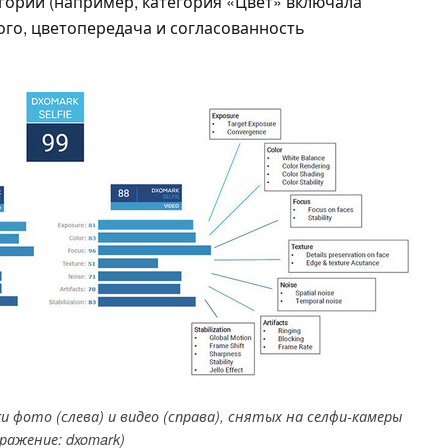
горий (например, категория «Цвет» включала
ого, цветопередача и согласованность
 фото (слева) и видео (справа), снятых на селфи-камеры
ражение: dxomark)