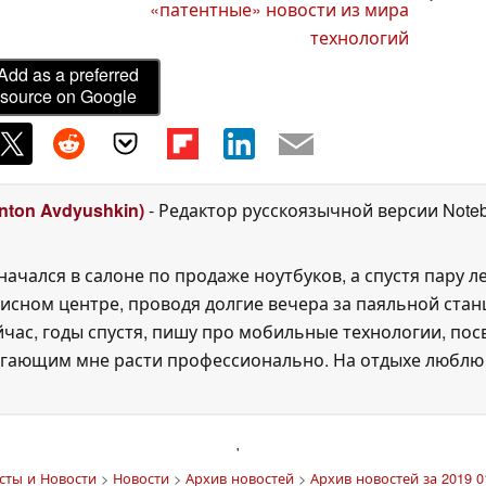
«патентные» новости из мира
технологий
Add as a preferred
source on Google
ton Avdyushkin)
- Редактор русскоязычной версии Note
ачался в салоне по продаже ноутбуков, а спустя пару л
сном центре, проводя долгие вечера за паяльной станц
йчас, годы спустя, пишу про мобильные технологии, п
гающим мне расти профессионально. На отдыхе люблю ч
'
сты и Новости
>
Новости
>
Архив новостей
>
Архив новостей за 2019 0