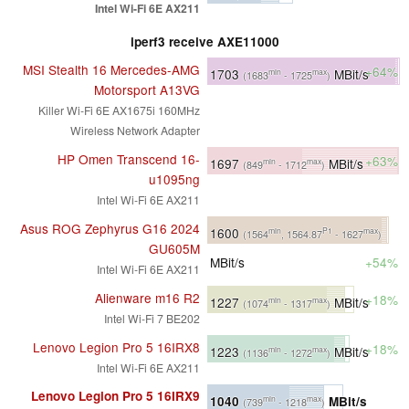
Intel Wi-Fi 6E AX211
iperf3 receive AXE11000
MSI Stealth 16 Mercedes-AMG
+64%
1703
MBit/s
min
max
(1683
- 1725
)
Motorsport A13VG
Killer Wi-Fi 6E AX1675i 160MHz
Wireless Network Adapter
HP Omen Transcend 16-
+63%
1697
MBit/s
min
max
(849
- 1712
)
u1095ng
Intel Wi-Fi 6E AX211
Asus ROG Zephyrus G16 2024
1600
min
P1
max
(1564
, 1564.87
- 1627
)
GU605M
MBit/s
+54%
Intel Wi-Fi 6E AX211
Alienware m16 R2
+18%
1227
MBit/s
min
max
(1074
- 1317
)
Intel Wi-Fi 7 BE202
Lenovo Legion Pro 5 16IRX8
+18%
1223
MBit/s
min
max
(1136
- 1272
)
Intel Wi-Fi 6E AX211
Lenovo Legion Pro 5 16IRX9
1040
MBit/s
min
max
(739
- 1218
)