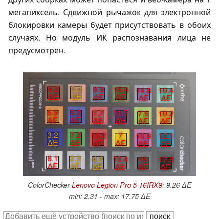
мегапиксель. Сдвижной рычажок для электронной
блокировки камеры будет присутствовать в обоих
случаях. Но модуль ИК распознавания лица не
предусмотрен.
9.2
3.4
9.9
15.4
14.8
10.4
∆E
∆E
∆E
∆E
∆E
∆E
5.9
5.2
7.7
11.7
7.5
10.2
∆E
∆E
∆E
∆E
∆E
∆E
3.2
7.2
13.2
7
10.9
12.1
∆E
∆E
∆E
∆E
∆E
∆E
8.1
2.3
4.1
10.4
15
17.8
∆E
∆E
∆E
∆E
∆E
∆E
ColorChecker
Lenovo Legion Pro 5 16IRX9
: 9.26 ∆E
min: 2.31 - max: 17.75 ∆E