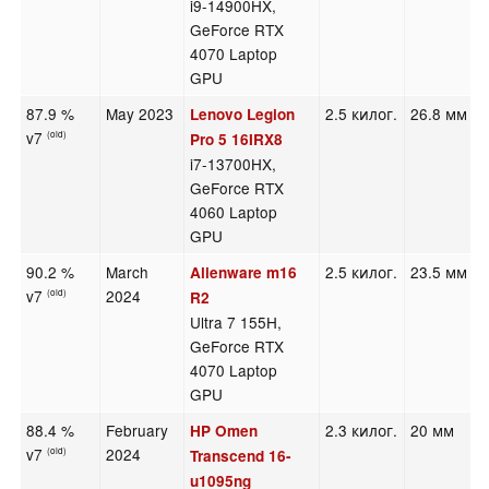
i9-14900HX,
GeForce RTX
4070 Laptop
GPU
87.9 %
May 2023
2.5 килог.
26.8 мм
Lenovo Legion
v7
(old)
Pro 5 16IRX8
i7-13700HX,
GeForce RTX
4060 Laptop
GPU
90.2 %
March
2.5 килог.
23.5 мм
Alienware m16
v7
2024
(old)
R2
Ultra 7 155H,
GeForce RTX
4070 Laptop
GPU
88.4 %
February
2.3 килог.
20 мм
HP Omen
v7
2024
(old)
Transcend 16-
u1095ng