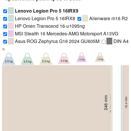
Lenovo Legion Pro 5 16IRX9
Lenovo Legion Pro 5 16IRX8
Alienware m16 R2
HP Omen Transcend 16-u1095ng
MSI Stealth 16 Mercedes-AMG Motorsport A13VG
Asus ROG Zephyrus G16 2024 GU605M
DIN A4
❌
1.8 kg
1.9 kg
2.3 kg
2.5 kg
2.5 kg
2.5 kg
249.4 mm
261.75 mm
246 mm
260.4 mm
16.4 mm
260 mm
23.5 mm
26.95 mm
269 mm
26.8 mm
20 mm
20 mm