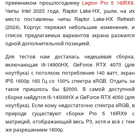
преемником прошлогоднему
Legion Pro 5 16IRX8
.
Чипы Intel 2023 года, Raptor Lake-HX, ушли, на их
место поставлены чипы Raptor Lake-HX Refresh
(2024). Корпус пережил небольшие изменения, и
список предлагаемых вариантов экрана разжился
одной дополнительной позицией.
Для тестов нам досталась недешёвая сборка,
включающая i9-14900HX, GeForce RTX 4070 (для
ноутбука) с потолком потребления 140 ватт, экран
IPS 1600p 165 Гц со 100% спектра sRGB. Отдать за
такое пришлось бы $2000. В самой доступной
сборке найдутся i5-14500HX и GeForce RTX 4050 (для
ноутбука). Если кому недостаточно спектра sRGB, в
природе существуют сборки Pro 5 16IRX9 с
матрицей, отображающей весь P3, хотя и всё с тем
же разрешением 1600p.