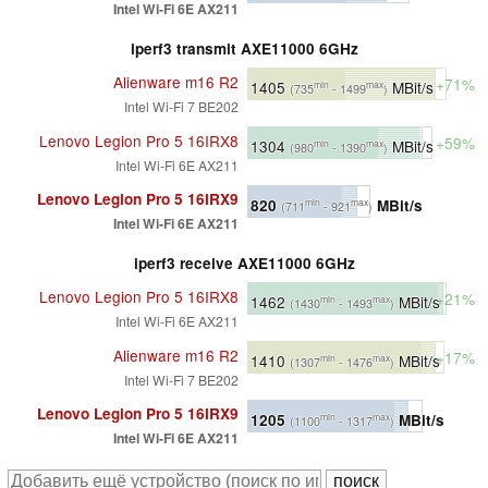
Intel Wi-Fi 6E AX211
iperf3 transmit AXE11000 6GHz
Alienware m16 R2
+71%
1405
MBit/s
min
max
(735
- 1499
)
Intel Wi-Fi 7 BE202
Lenovo Legion Pro 5 16IRX8
+59%
1304
MBit/s
min
max
(980
- 1390
)
Intel Wi-Fi 6E AX211
Lenovo Legion Pro 5 16IRX9
820
MBit/s
min
max
(711
- 921
)
Intel Wi-Fi 6E AX211
iperf3 receive AXE11000 6GHz
Lenovo Legion Pro 5 16IRX8
+21%
1462
MBit/s
min
max
(1430
- 1493
)
Intel Wi-Fi 6E AX211
Alienware m16 R2
+17%
1410
MBit/s
min
max
(1307
- 1476
)
Intel Wi-Fi 7 BE202
Lenovo Legion Pro 5 16IRX9
1205
MBit/s
min
max
(1100
- 1317
)
Intel Wi-Fi 6E AX211