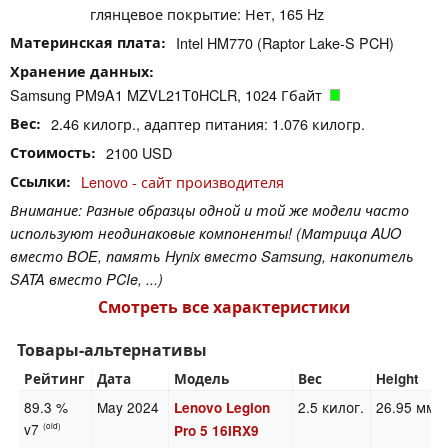
глянцевое покрытие: Нет, 165 Hz
Материнская плата
Intel HM770 (Raptor Lake-S PCH)
Хранение данных
Samsung PM9A1 MZVL21T0HCLR, 1024 Гбайт
Вес
2.46 килогр., адаптер питания: 1.076 килогр.
Стоимость
2100 USD
Ссылки
Lenovo - сайт производителя
Внимание: Разные образцы одной и той же модели часто
используют неодинаковые компоненты! (Матрица AUO
вместо BOE, память Hynix вместо Samsung, накопитель
SATA вместо PCIe, ...)
Смотреть все характеристики
Товары-альтернативы
Рейтинг
Дата
Модель
Вес
Height
89.3 %
May 2024
2.5 килог.
26.95 мм
Lenovo Legion
v7
(old)
Pro 5 16IRX9