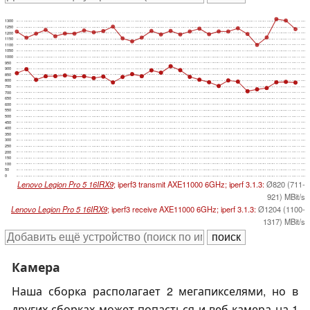
1300
1250
1200
1150
1100
1050
1000
950
900
850
800
750
700
650
600
550
500
450
400
350
300
250
200
150
100
50
0
Lenovo Legion Pro 5 16IRX9
; iperf3 transmit AXE11000 6GHz; iperf 3.1.3:
Ø820 (711-
921) MBit/s
Lenovo Legion Pro 5 16IRX9
; iperf3 receive AXE11000 6GHz; iperf 3.1.3:
Ø1204 (1100-
1317) MBit/s
Камера
Наша сборка располагает 2 мегапикселями, но в
других сборках может попасться и веб-камера на 1