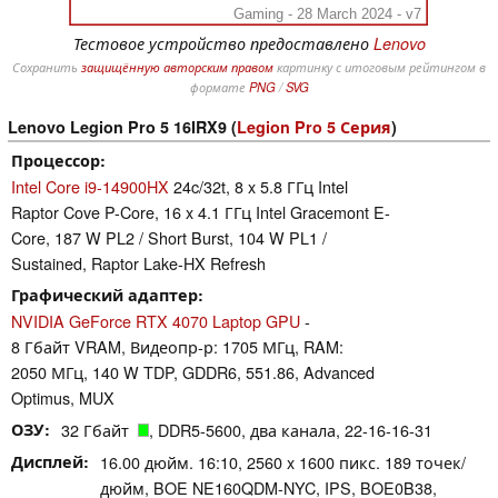
Gaming - 28 March 2024 - v7
Тестовое устройство предоставлено
Lenovo
Сохранить
защищённую авторским правом
картинку с итоговым рейтингом в
формате
PNG
/
SVG
Lenovo Legion Pro 5 16IRX9 (
Legion Pro 5 Серия
)
Процессор
Intel Core i9-14900HX
24c/32t, 8 x 5.8 ГГц Intel
Raptor Cove P-Core, 16 x 4.1 ГГц Intel Gracemont E-
Core, 187 W PL2 / Short Burst, 104 W PL1 /
Sustained, Raptor Lake-HX Refresh
Графический адаптер
NVIDIA GeForce RTX 4070 Laptop GPU
-
8 Гбайт VRAM, Видеопр-р: 1705 МГц, RAM:
2050 МГц, 140 W TDP, GDDR6, 551.86, Advanced
Optimus, MUX
ОЗУ
32 Гбайт
, DDR5-5600, два канала, 22-16-16-31
Дисплей
16.00 дюйм. 16:10, 2560 x 1600 пикс. 189 точек/
дюйм, BOE NE160QDM-NYC, IPS, BOE0B38,