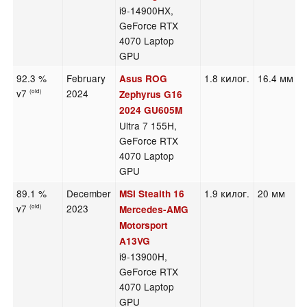
i9-14900HX,
GeForce RTX
4070 Laptop
GPU
92.3 %
February
1.8 килог.
16.4 мм
Asus ROG
v7
2024
(old)
Zephyrus G16
2024 GU605M
Ultra 7 155H,
GeForce RTX
4070 Laptop
GPU
89.1 %
December
1.9 килог.
20 мм
MSI Stealth 16
v7
2023
(old)
Mercedes-AMG
Motorsport
A13VG
i9-13900H,
GeForce RTX
4070 Laptop
GPU