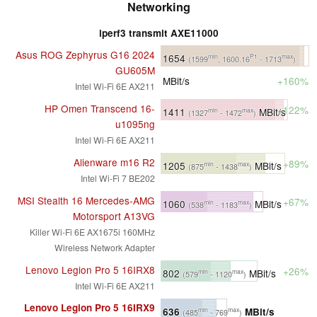
Networking
iperf3 transmit AXE11000
Asus ROG Zephyrus G16 2024
1654
min
P1
max
(1599
, 1600.16
- 1713
)
GU605M
MBit/s
+160%
Intel Wi-Fi 6E AX211
HP Omen Transcend 16-
+122%
1411
MBit/s
min
max
(1327
- 1472
)
u1095ng
Intel Wi-Fi 6E AX211
Alienware m16 R2
+89%
1205
MBit/s
min
max
(875
- 1438
)
Intel Wi-Fi 7 BE202
MSI Stealth 16 Mercedes-AMG
+67%
1060
MBit/s
min
max
(538
- 1183
)
Motorsport A13VG
Killer Wi-Fi 6E AX1675i 160MHz
Wireless Network Adapter
Lenovo Legion Pro 5 16IRX8
+26%
802
MBit/s
min
max
(579
- 1120
)
Intel Wi-Fi 6E AX211
Lenovo Legion Pro 5 16IRX9
636
MBit/s
min
max
(485
- 769
)