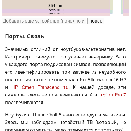
354 mm
363.9 mm
356 mm
363.4 mm
363.4 mm
356 mm
Порты. Связь
Значимых отличий от ноутбуков-альтернатив нет.
Картридер почему-то прогуливает вечеринку. Зато
у каждого порта подрисован символ, позволяющий
его идентифицировать при взгляде из неудобного
положения; такое не помешало бы Alienware m16 R2
и
HP Omen Transcend 16
. К нашей досаде, эти
символы здесь не подсвечиваются. А в
Legion Pro 7
подсвечиваются!
Ноутбуки с Thunderbolt 5 явно ещё едут в магазины.
Здесь мы наблюдаем четвёртый TB [который, не
преминем отметить, мало отличается от третьего].